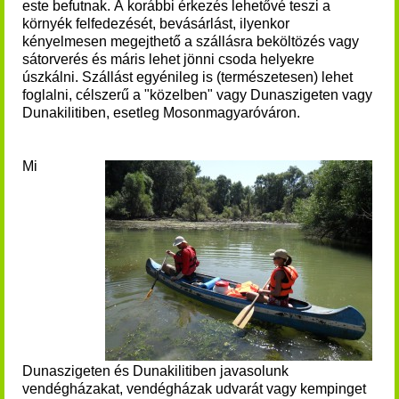
este befutnak. A korábbi érkezés lehetővé teszi a
környék felfedezését, bevásárlást, ilyenkor
kényelmesen megejthető a szállásra beköltözés vagy
sátorverés és máris lehet jönni csoda helyekre
úszkálni.
Szállást egyénileg is (természetesen) lehet
foglalni, célszerű a "közelben" vagy Dunaszigeten vagy
Dunakilitiben, esetleg Mosonmagyaróváron.
Mi
Dunaszigeten és Dunakilitiben javasolunk
vendégházakat, vendégházak udvarát vagy kempinget