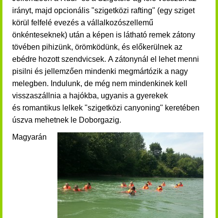
irányt, majd opcionális "szigetközi rafting" (egy sziget
körül felfelé evezés a vállalkozószellemű
önkénteseknek) után a képen is látható remek zátony
tövében pihizünk, örömködünk, és előkerülnek az
ebédre hozott szendvicsek.
A zátonynál el lehet menni
pisilni és jellemzően mindenki megmártózik a nagy
melegben. Indulunk, de még nem mindenkinek kell
visszaszállnia a hajókba, ugyanis a gyerekek
és romantikus lelkek "szigetközi canyoning" keretében
úszva mehetnek le Doborgazig.
Magyarán