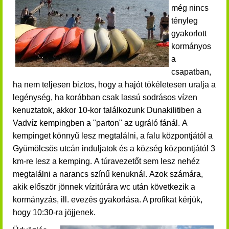
még nincs
tényleg
gyakorlott
kormányos
a
csapatban,
ha nem teljesen biztos, hogy a hajót tökéletesen uralja a
legénység, ha korábban csak lassú sodrásos vízen
kenuztatok, akkor 10-kor találkozunk Dunakilitiben a
Vadvíz kempingben a "parton" az ugráló fánál.
A
kempinget könnyű lesz megtalálni, a falu központjától a
Gyümölcsös utcán induljatok és a község központjától 3
km-re lesz a kemping.
A túravezetőt sem lesz nehéz
megtalálni a narancs színű kenuknál.
Azok számára,
akik először jönnek vízitúrára wc után következik a
kormányzás, ill. evezés gyakorlása. A profikat kérjük,
hogy 10:30-ra jöjjenek.