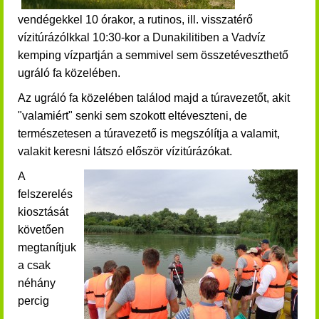
vendégekkel 10 órakor, a rutinos, ill. visszatérő
vízitúrázólkkal 10:30-kor a Dunakilitiben a Vadvíz
kemping vízpartján a semmivel sem összetéveszthető
ugráló fa közelében.
Az ugráló fa közelében találod majd a túravezetőt, akit
"valamiért" senki sem szokott eltéveszteni, de
természetesen a túravezető is megszólítja a valamit,
valakit keresni látszó először vízitúrázókat.
A
felszerelés
kiosztását
követően
megtanítjuk
a csak
néhány
percig