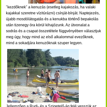
"kezdőknek" a kenuzás (esetleg kajakozás, ha valaki
kajakkal szeretne vízitúrázni) csínját-bínját.
Naptejezés,
újabb mosdólátogatás és a kenukba történő bepakolás
után tizenegy óra körül kihajózunk. Az útvonalat a
sodrás és a csapat összetétele függvényében választjuk
meg úgy, hogy mind az első alkalommal evezőknek,
mind a sokadjára kenuzóknak szuper legyen.
Jellemzően a Rudi- és a Szigetelő-ág felé vesszük az