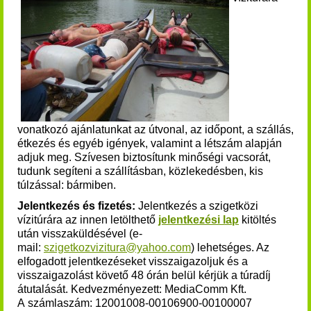
vonatkozó ajánlatunkat az útvonal, az időpont, a szállás,
étkezés és egyéb igények, valamint a létszám alapján
adjuk meg. Szívesen biztosítunk minőségi vacsorát,
tudunk segíteni a szállításban, közlekedésben, kis
túlzással: bármiben.
Jelentkezés és fizetés:
Jelentkezés a szigetközi
vízitúrára az innen letölthető
jelentkezési lap
kitöltés
után visszaküldésével (e-
mail:
szigetkozvizitura@yahoo.com
) lehetséges. Az
elfogadott jelentkezéseket visszaigazoljuk és a
visszaigazolást követő 48 órán belül kérjük a túradíj
átutalását. Kedvezményezett: MediaComm Kft.
A számlaszám: 12001008-00106900-00100007