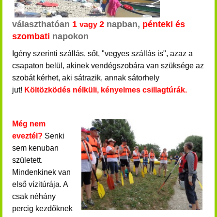
választhatóan
1
2
napban,
pénteki és
vagy
szombati
napokon
Igény szerinti szállás, sőt, "vegyes szállás is", azaz a
csapaton belül, akinek vendégszobára van szüksége az
szobát kérhet, aki sátrazik, annak sátorhely
jut!
Költözködés nélküli, kényelmes csillagtúrák.
Még nem
eveztél?
Senki
sem kenuban
született.
Mindenkinek van
első vízitúrája. A
csak néhány
percig kezdőknek