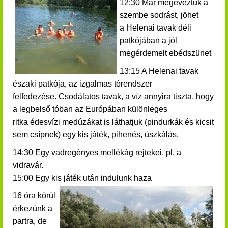
12:30 Már megeveztük a
szembe sodrást, jöhet
a Helenai tavak déli
patkójában a jól
megérdemelt ebédszünet
13:15 A Helenai tavak
északi patkója, az izgalmas tórendszer
felfedezése.
Csodálatos tavak, a víz annyira tiszta, hogy
a legbelső tóban az Európában különleges
ritka édesvízi medúzákat is láthatjuk (pindurkák és kicsit
sem csípnek) egy kis játék, pihenés, úszkálás.
14:30 Egy vadregényes mellékág rejtekei, pl. a
vidravár.
15:00 Egy kis játék után indulunk haza
16 óra körül
érkezünk a
partra, de