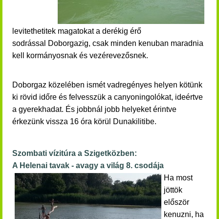
levitethetitek magatokat a derékig érő
sodrással Doborgazig, csak minden kenuban maradnia
kell kormányosnak és vezérevezősnek.
Doborgaz közelében ismét vadregényes helyen kötünk
ki rövid időre és felvesszük a canyoningolókat, ideértve
a gyerekhadat. És jobbnál jobb helyeket érintve
érkezünk vissza 16 óra körül
Dunakilitibe.
Szombati vízitúra a Szigetközben:
A Helenai tavak - avagy a világ 8. csodája
Ha most
jöttök
először
kenuzni, ha