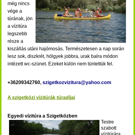
még nincs
vége a
túrának, jön
a vízitúra
legszebb
része a
kiszállás utáni hajómosás.
Természetesen a nap során
lesz sok, diszkrét, hölgyek jobbra, urak balra módon
intézett wc-szünet. Ezeket külön nem tüntettük fel.
+36209342760,
szigetkozvizitura@yahoo.com
A szigetközi vízitúrák túradíjai
Egyedi vízitúra a Szigetközben
Testre
szabott
vízitúrára