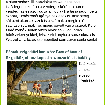
a sátrazáshoz, ill. panziókat és wellness hotelt
is. A legnépszerűbb a vendégek körében három
vendégház és azok udvarai, így akik a társaságon belül
szobát, fürdőszobát igényelnek azok is, akik pedig
sátrazni akarnak, azok is a számukra megfelelő
szálláson vannak - és mégis együtt van a csapat. Külön
fürdőszobák, külön vízes blokk és külön, óriási
hűtőszekrényekkel, felszerelt konyha a sátrasoknak is.
Wc, zuhany, főzés szempontból sem zavar senki senkit.
Pénteki szigetközi kenuzás: Best of best of
Szigetköz, ehhez képest a szenzációs is bakfitty
Találkozás
a most
először
vízitúrázó