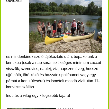
Üdvözlés
és mindenkinek szóló tájékoztató után, bepakolunk a
kenukba (csak a nap során szükséges minimum cuccot
visszük, szendvics, naptej, víz, napszemüveg, hosszú
ujjú póló, törölköző és hozzatok polifoamot vagy egy
párnát a kenu ülésére) és ismételt mosdó vizit után 11-
kor vízre szállás.
Indulás a világ egyik legszebb tájára!