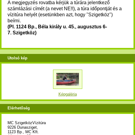
A megjegyzés rovatba kérjük a túrára jelentkező
számlázási címét (a nevet NE!!), a túra időpontját és a
vízitúra helyét (esetünkben azt, hogy "Szigetköz")
beírni.
(Pl. 1124 Bp., Béla király u. 45., augusztus 6-
7. Szigetköz)
Utolsó kép
Képgaléria
Elérhetőség
MC SzigetközVízitúra
9226 Dunasziget,
1123 Bp., MC Kft.