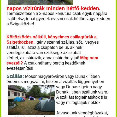
napos vízitúrák minden hétfő-kedden.
Természetesen a 2-napos kenutúra csak egyik napjára
is jöhetsz, tehát gyertek evezni csak hétfőn vagy kedden
a Szigetközbe!
Költözködés nélküli, kényelmes csillagtúrák a
Szigetközben.
Igény szerinti szállás, sőt, "vegyes
szállás is", azaz a csapaton belül, akinek
vendégszobára van szüksége az szobát
kérhet, aki sátrazik, annak sátorhely jut!
Még nem
eveztél?
A csak néhány percig kezdőknek
evezéstanítás!
Szállás:
Mosonmagyaróváron vagy Dunakilitiben
érdemes megszállni, hiszen a vízállás függvényében
vagy
Dunaszigeten vagy
Dunakilitiben szállunk vízre.
A szállást foglalhatjátok ti is
vagy mi foglaljuk nektek.
Javasolunk vendégházakat,