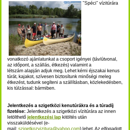
"Spéci" vízitúrára
vonatkozó ajánlatunkat a csoport igényei (táv/útvonal,
az időpont, a szállás, étkezés) valamint a
létszám alapján adjuk meg. Lehet kérni éjszakai kenus
túrát, kajakot, szívesen biztosítunk minőségi meleg
étkezést, tudunk segíteni a szállításban, közlekedésben,
kis túlzással: bármiben.
Jelentkezés a szigetközi kenutúrákra és a túradíj
fizetése:
Jelentkezés a szigetközi vízitúrára az innen
letölthető
jelentkezési lap
kitöltés után
visszaküldésével (e-
mail:
szigetkozvizitura@yahoo.com
) lehet. Az elfogadott