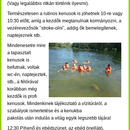
(Vagy legalábbis ritkán történik ilyesmi).
Természetesen a rutinos kenusok is jöhetnek 10-re vagy
10:30 előtt, amíg a kezdők megtanulnak kormányozni, a
vezérevezősök "stroke-olni", addig ők bemelegítenek,
naptejeznek stb.
Mindenesetre mire
a tapasztalt
kenusok is
befutnak, voltak
wc-én, naptejeztek,
stb., a félórával
korábban még
kezdők is profi
kenusok. Mindenkinek t
ájékoztató a vízitúráról, a
szabályok ismertetése és a
kenukba
pakolás után indulás a világ egyik legszebb tájára!
12:30 Pihenő és ebédszünet, az ebéd önellátó,