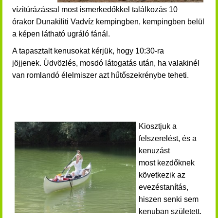
vízitúrázással most ismerkedőkkel találkozás
10
órakor
Dunakiliti Vadvíz kempingben, kempingben belül
a képen látható ugráló fánál.
A tapasztalt kenusokat kérjük, hogy 10:30-ra
jöjjenek.
Üdvözlés, mosdó látogatás után, ha valakinél
van romlandó élelmiszer azt hűtőszekrénybe teheti.
Kiosztjuk a
felszerelést, és a
kenuzást
most kezdőknek
következik az
evezéstanítás,
hiszen senki sem
kenuban született.