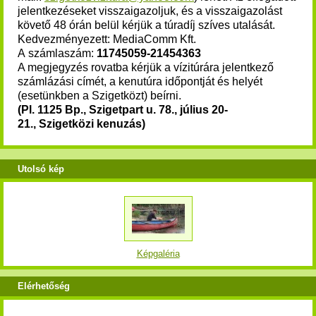
jelentkezéseket visszaigazoljuk, és a visszaigazolást
követő 48 órán belül kérjük a túradíj szíves utalását.
Kedvezményezett: MediaComm Kft.
A számlaszám:
11745059-21454363
A megjegyzés rovatba kérjük a vízitúrára jelentkező
számlázási címét, a kenutúra időpontját és helyét
(esetünkben a Szigetközt) beírni.
(Pl. 1125 Bp., Szigetpart u. 78., július 20-
21.,
Szigetközi kenuzás)
Utolsó kép
Képgaléria
Elérhetőség