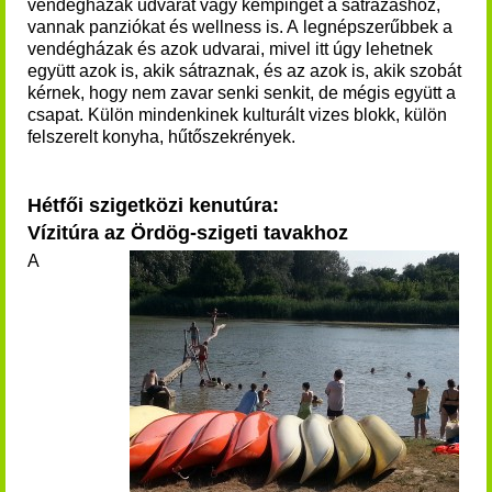
vendégházak udvarát vagy kempinget a sátrazáshoz,
vannak panziókat és wellness is. A legnépszerűbbek a
vendégházak és azok udvarai, mivel itt úgy lehetnek
együtt azok is, akik sátraznak, és az azok is, akik szobát
kérnek, hogy nem zavar senki senkit, de mégis együtt a
csapat. Külön mindenkinek kulturált vizes blokk, külön
felszerelt konyha, hűtőszekrények.
Hétfői szigetközi kenutúra:
Vízitúra az Ördög-szigeti tavakhoz
A