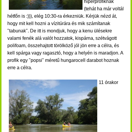
hiperprofiknak
(tehát ha már voltál
hétfőn is :))), elég 10:30-ra érkezniük.
Kérjük nézd át,
hogy mit kell hozni a vízitúrára és mik számítanak
"tabunak".
De itt is mondjuk, hogy a kenu ülésekre
valami fenék alá valót hozzatok, kispárna, szétvágott
polifoam, összehajtott törölköző jól jön erre a célra, és
kell spárga vagy ragasztó, hogy a helyén is maradjon. A
profik egy "popsi" méretű hungarocell darabot hoznak
erre a célra.
11 órakor