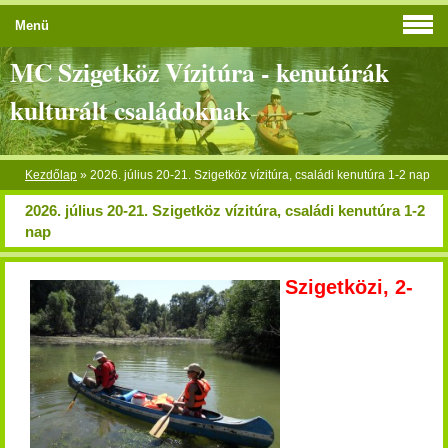
Menü
MC Szigetköz Vízitúra - kenutúrák
kulturált családoknak
Kezdőlap
»
2026. július 20-21. Szigetköz vízitúra, családi kenutúra 1-2 nap
2026. július 20-21. Szigetköz vízitúra, családi kenutúra 1-2
nap
Szigetközi, 2-