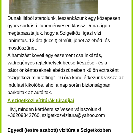
Dunakilitiből startolunk, leszánkázunk egy közepesen
gyors sodrású, tüneményesen klassz Duna-ágon,
megtapasztaljuk. hogy a Szigetközi igazi vízi
labirintus.
12 óra (kicsit) elmúlt, jöhet az ebéd- és
mosdószünet.
A hamizást követi egy eszement csalinkázás,
vadregényes rejtekhelyek becserkészése - és a
bátor
önkénteseknek ebédszünetben külön extraként
"szigetközi minirafting".
16 óra körül érkezünk vissza az
indulási kikötőbe, ahol a nap során biztonságban
parkoltak az autóitok.
A szigetközi vízitúrák túradíjai
Hívj, minden kérdésre szívesen válaszolunk!
+36209342760, szigetkozvizitura@yahoo.com
Egyedi (testre szabott) vízitúra a Szigetközben