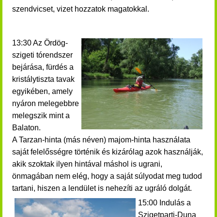
szendvicset, vizet hozzatok magatokkal.
13:30 Az Ördög-
szigeti tórendszer
bejárása, fürdés a
kristálytiszta tavak
egyikében, amely
nyáron melegebbre
melegszik mint a
Balaton.
A Tarzan-hinta (más néven) majom-hinta használata
saját felelősségre történik és kizárólag azok használják,
akik szoktak ilyen hintával máshol is ugrani,
önmagában nem elég, hogy a saját súlyodat meg tudod
tartani, hiszen a lendület is nehezíti az ugráló dolgát.
15:00 Indulás a
Szigetparti-Duna