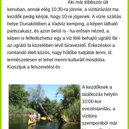
Aki már többször ült
kenuban, annak elég 10:30-ra jönnie, a vízitúrázást ma
kezdők pedig kérjük, hogy 10-re jöjjenek.
A vízre szállás
helye
Dunakilitiben a
Vadvíz kemping, a képen látható
partszakasz, és azon belül is - ha erősen nézed, a
képen is felfedezhetsz egy a víz fölé behajló ugráló fát -
az ugráló fa közelében lévő túravezető. Érkezéskor a
romlandó ételt közös, nagy hűtőbe tudjátok tenni, ill.
természetesen el lehet menni kulturált mosdóba.
Kiosztjuk a felszerelést és
A kezdőknek a
találkozás helyén
10:00-kor
evezéstanítás, a
vízitúra
szempontból már