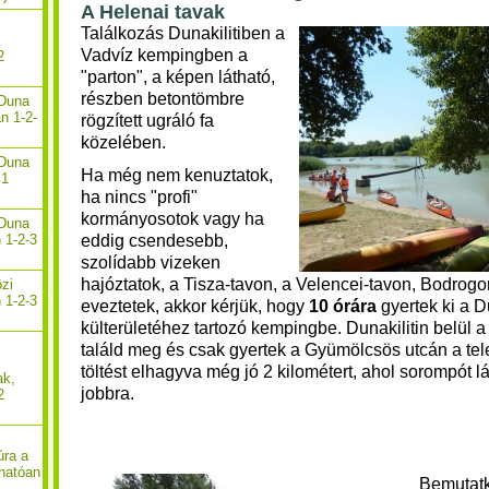
A Helenai tavak
Találkozás Dunakilitiben a
Vadvíz kempingben a
2
"parton", a képen látható,
részben betontömbre
-Duna
n 1-2-
rögzített ugráló fa
közelében.
-Duna
Ha még nem kenuztatok,
 1
ha nincs "profi"
kormányosotok vagy ha
-Duna
eddig csendesebb,
 1-2-3
szolídabb vizeken
hajóztatok, a Tisza-tavon, a Velencei-tavon, Bodrogo
özi
 1-2-3
eveztetek, akkor kérjük, hogy
10 órára
gyertek ki a Du
külterületéhez tartozó kempingbe. Dunakilitin belül 
találd meg és csak gyertek a Gyümölcsös utcán a tel
töltést elhagyva még jó 2 kilométert, ahol sorompót lát
ak,
jobbra.
2
úra a
hatóan
Bemutatk