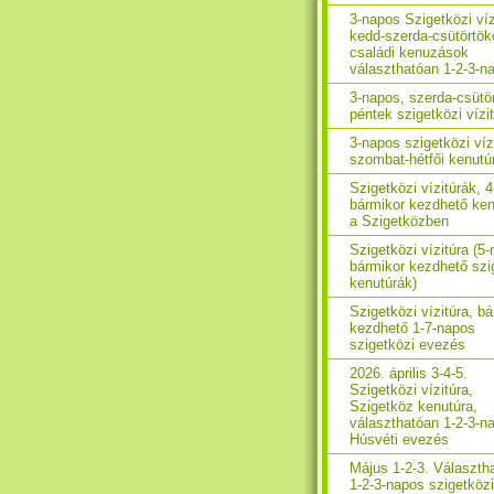
3-napos Szigetközi víz
kedd-szerda-csütörtök
családi kenuzások
választhatóan 1-2-3-n
3-napos, szerda-csütö
péntek szigetközi vízi
3-napos szigetközi víz
szombat-hétfői kenutú
Szigetközi vízitúrák, 
bármikor kezdhető ken
a Szigetközben
Szigetközi vízitúra (5
bármikor kezdhető szi
kenutúrák)
Szigetközi vízitúra, b
kezdhető 1-7-napos
szigetközi evezés
2026. április 3-4-5.
Szigetközi vízitúra,
Szigetköz kenutúra,
választhatóan 1-2-3-n
Húsvéti evezés
Május 1-2-3. Választh
1-2-3-napos szigetközi