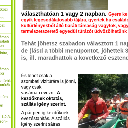
tközi
választhatóan 1 vagy 2 napban.
Gyere ke
en
egyik legcsodálatosabb tájára, gyertek ha család
kultúrlényekből álló baráti társaság vagytok, vag
bati
természetszerető egyedül túrázót üdvözölhetünk
árnapi
saládi
​Tehát jöhetsz szabadon választott 1 na
ben
de (lásd a többi menüpontot, jöhettek 
itúra,
is, ill. maradhattok a következő esztendő
ő
árnap
kor
És lehet csak a
zitúrák
szombati vízitúrára is jönni,
utúrák
vagy csak
vasárnap evezni.
A
itúra
kezdőknek oktatás,
szállás igény szerint.
an
A pár percig kezdőknek
 1-2-3-
evezéstanítás.
A szállás
soni-
igény szerint sátras
n