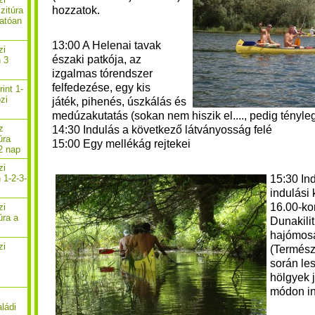
hozzatok.
zitúra
atóan
13:00 A Helenai tavak
zi
északi patkója, az
n 3
izgalmas tórendszer
felfedezése, egy kis
rint 1-
zi
játék, pihenés, úszkálás és
medúzakutatás (sokan nem hiszik el...., pedig tényle
z
14:30 Indulás a következő látványosság felé
úra
15:00
Egy mellékág rejtekei
2 nap
zi
15:30 In
 1-2-3-
indulási 
16.00-ko
zi
úra a
Dunakilit
hajómos
zi
(Termész
során les
hölgyek j
módon in
aládi