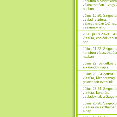
kenutúra a Szigetközb
választhatóan 1 vagy 
napban
Július 19-20. Szigetkö
családi vízitúra,
választhatóan 1-2 nap
vasárnap-hétfő
2026. július 20-21. Sz
vízitúra, családi kenut
nap
Július 21-22. Szigetkö
kenutúra választhatóa
napban
Július 22. Szigetköz ví
a kalandok napja
Július 23. Szigetközi
vízitúra, Meseország
galaxisban evezünk
Július 23-24. Szigetkö
vízitúra, kenutúra
családoknak a Sziget
Július 23-26. Szigetkö
vízitúra választhatóan 
4 nap