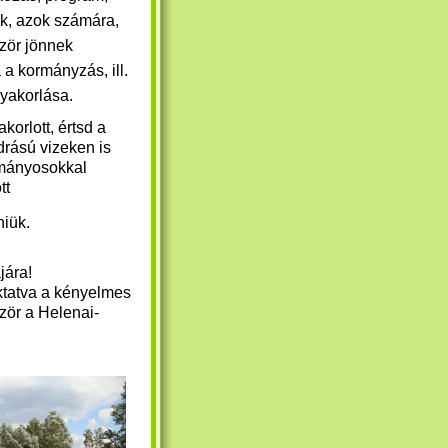
k, azok számára,
ször jönnek
a a kormányzás, ill.
gyakorlása.
korlott, értsd a
drású vizeken is
rmányosokkal
tt
niük.
ájára!
iktatva a kényelmes
ször a Helenai-