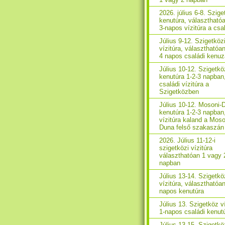
2026. július 6-8. Szig
kenutúra, választhatóa
3-napos vízitúra a cs
Július 9-12. Szigetköz
vízitúra, választhatóan
4 napos családi kenu
Július 10-12. Szigetkö
kenutúra 1-2-3 napban
családi vízitúra a
Szigetközben
Július 10-12. Mosoni-
kenutúra 1-2-3 napban
vízitúra kaland a Moso
Duna felső szakaszán
2026. Július 11-12-i
szigetközi vízitúra
választhatóan 1 vagy 
napban
Július 13-14. Szigetkö
vízitúra, választhatóan
napos kenutúra
Július 13. Szigetköz ví
1-napos családi kenut
Július 13-15. Szigetkö