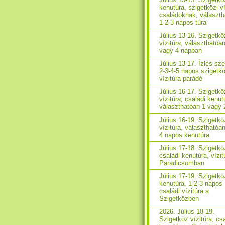
kenutúra, szigetközi ví
családoknak, választh
1-2-3-napos túra
Július 13-16. Szigetkö
vízitúra, választhatóa
vagy 4 napban
Július 13-17. Ízlés sze
2-3-4-5 napos szigetkö
vízitúra parádé
Július 16-17. Szigetkö
vízitúra; családi kenut
választhatóan 1 vagy 
Július 16-19. Szigetkö
vízitúra, választhatóan
4 napos kenutúra
Július 17-18. Szigetkö
családi kenutúra, vízit
Paradicsomban
Július 17-19. Szigetkö
kenutúra, 1-2-3-napos
családi vízitúra a
Szigetközben
2026. Július 18-19.
Szigetköz vízitúra, cs