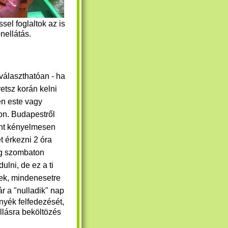
el foglaltok az is
önellátás.
választhatóan - ha
etsz korán kelni
n este vagy
n. Budapestről
nt kényelmesen
t érkezni 2 óra
lég szombaton
dulni, de ez a ti
ek, mindenesetre
r a "nulladik" nap
nyék felfedezését,
llásra beköltözés