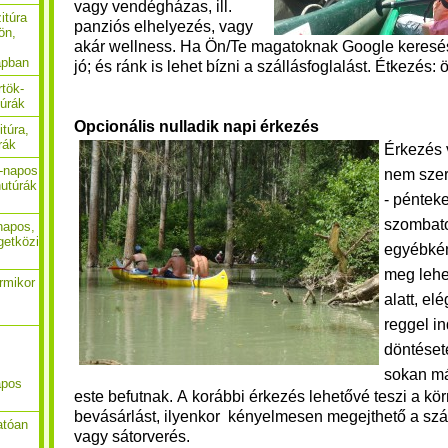
vagy vendégházas, ill.
itúra
panziós elhelyezés, vagy
ön,
akár wellness. Ha Ön/Te magatoknak Google kereséss
apban
jó; és ránk is lehet bízni a szállásfoglalást. Étkezés: 
rtök-
túrák
Opcionális nulladik napi érkezés
itúra,
rák
Érkezés 
4-napos
nem szer
utúrák
-
pénteke
szombato
-napos,
getközi
egyébké
meg lehe
ármikor
alatt, e
reggel in
döntéset
s
okan má
apos
este befutnak. A korábbi érkezés lehetővé teszi a kör
bevásárlást, ilyenkor kényelmesen megejthető a szá
atóan
vagy sátorverés.