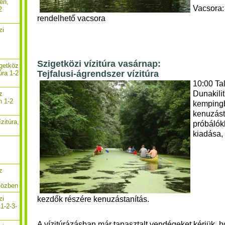
en,
Vacsora:
2
rendelhető vacsora
zi
,
Szigetközi vízitúra vasárnap:
igetköz
Tejfalusi-ágrendszer vízitúra
úra 1-2
10:00 Ta
Dunakili
z
n 1-2
kempingb
kenuzást
zitúra,
próbálókk
kiadása,
z
közben
kezdők részére kenuzástanítás.
zi
1-2-3-
A vízitúrázásban már tapasztalt vendégeket kérjük, 