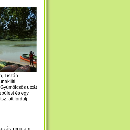
n, Tiszán
nakiliti
a Gyümölcsös utcát
epülést és egy
sz, ott fordulj
ozás, program,