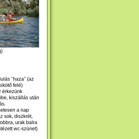
g)
dulás "haza" (az
kikötő felé)
r érkezünk
ibe, kiszállás után
ás.
etesen a nap
z sok, diszkrét,
obbra, urak balra
tézett wc-szünet)