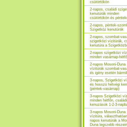
csütörtökön
2-napos, családi szige
kenutúrák minden
csütörtökön és péntek
2-napos, péntek-szom
Szigetköz kenutúrák
2-napos, szombat-vas
szigetközi vízitúrák, c
kenutúra a Szigetköz
2-napos szigetközi víz
minden vasárnap-hétf
2-napos Mosoni-Duna
vízitúrák szombat-vas
és igény esetén bármi
3-napos, Szigetközi ví
és hosszú hétvégi ken
(péntek-vasárnap)
3-napos Szigetközi víz
minden hétfőn, családi
kenuzások 1-2-3-napb
3-napos Mosoni-Duna
vízitúra, választhatóan
napos kenutúrák a Mo
Duna legszebb részei