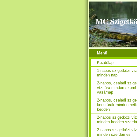
MC Szigetkö
Menü
Kezdőlap
1-napos szigetközi víz
minden nap
2-napos, családi szige
vízitúra minden szomb
vasárnap
2-napos, családi szige
kenutúrák minden hétf
kedden
2-napos szigetközi víz
minden kedden-szerd
2-napos szigetközi víz
minden szerdán és