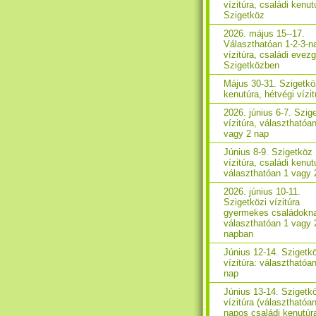
vízitúra, családi kenut
Szigetköz
2026. május 15--17.
Választhatóan 1-2-3-n
vízitúra, családi evez
Szigetközben
Május 30-31. Szigetkö
kenutúra, hétvégi vízit
2026. június 6-7. Szig
vízitúra, választhatóa
vagy 2 nap
Június 8-9. Szigetköz
vízitúra, családi kenut
választhatóan 1 vagy 
2026. június 10-11.
Szigetközi vízitúra
gyermekes családokn
választhatóan 1 vagy 
napban
Június 12-14. Szigetk
vízitúra: választhatóan
nap
Június 13-14. Szigetk
vízitúra (választhatóa
napos családi kenutúr