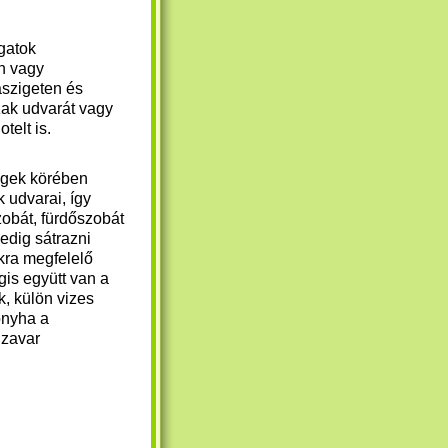
agatok
en vagy
szigeten és
ak udvarát vagy
telt is.
égek körében
udvarai, így
zobát, fürdőszobát
edig sátrazni
kra megfelelő
is együtt van a
, külön vizes
onyha a
 zavar