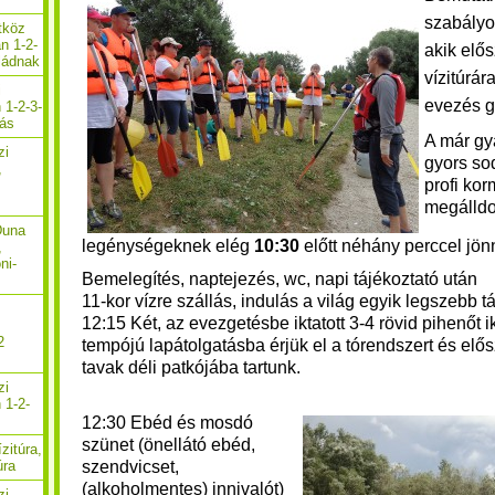
szabályo
etköz
n 1-2-
akik elő
aládnak
vízitúrár
i
evezés 
 1-2-3-
zás
A már gya
zi
gyors so
,
profi ko
megálldo
Duna
legénységeknek elég
10:30
előtt néhány perccel jön
,
ni-
Bemelegítés, naptejezés, wc, napi tájékoztató után
11-kor vízre szállás, indulás a világ egyik legszebb t
12:15 Két, az evezgetésbe iktatott 3-4 rövid pihenőt 
2
tempójú lapátolgatásba érjük el a tórendszert és elő
tavak déli patkójába tartunk.
zi
 1-2-
12:30 Ebéd és mosdó
szünet (önellátó ebéd,
zitúra,
szendvicset,
úra
(alkoholmentes) innivalót)
zi