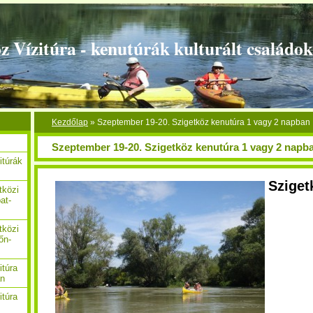
z Vízitúra - kenutúrák kulturált családo
Kezdőlap
»
Szeptember 19-20. Szigetköz kenutúra 1 vagy 2 napban
Szeptember 19-20. Szigetköz kenutúra 1 vagy 2 napb
itúrák
Sziget
tközi
at-
tközi
őn-
itúra
án
itúra