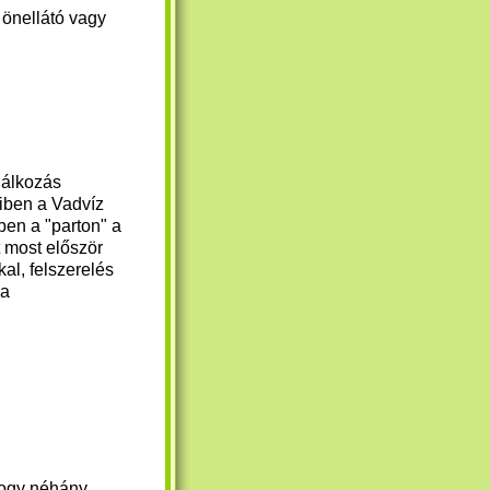
 önellátó vagy
lálkozás
tiben a Vadvíz
en a "parton" a
 most először
al, felszerelés
 a
hogy néhány