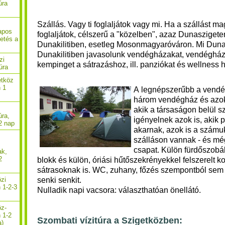
úra
Szállás. Vagy ti foglaljátok vagy mi. Ha a szállást m
apos
foglaljátok, célszerű a "közelben", azaz Dunasziget
getés a
Dunakilitiben, esetleg Mosonmagyaróváron. Mi Duna
Dunakilitiben javasolunk vendégházakat, vendégház
zi
kempinget a sátrazáshoz, ill. panziókat és wellness ho
úra
etköz
n 1
A legnépszerűbb a vend
három vendégház és azok 
akik a társaságon belül s
úra,
igényelnek azok is, akik p
2 nap
akarnak, azok is a számu
szálláson vannak - és még
csapat. Külön fürdőszobák
ak,
2
blokk és külön, óriási hűtőszekrényekkel felszerelt k
sátrasoknak is. WC, zuhany, főzés szempontból sem
senki senkit.
özi
 1-2-3
Nulladik napi vacsora: választhatóan önellátó.
öz-
n 1-2
Szombati vízitúra a Szigetközben:
a)