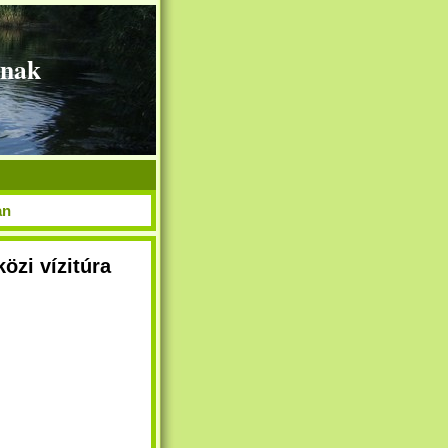
knak
an
közi vízitúra