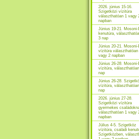
2026. június 15-16.
Szigetközi vízitúra
választhatóan 1 vagy 
napban
Június 19-21. Mosoni
kenutúra, választhatóa
3 nap
Június 20-21. Mosoni
vízitúra választhatóan
vagy 2 napban
Június 26-28. Mosoni
vízitúra, választhatóan
nap
Június 26-28. Szigetk
vízitúra, választhatóan
nap
2026. június 27-28.
Szigetközi vízitúra
gyermekes családokn
választhatóan 1 vagy 
napban
Július 4-5. Szigetköz
vízitúra, családi kenut
Szigetközben, választ
1 vagy 2 napban