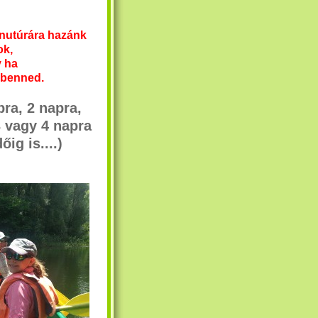
nutúrára hazánk
ok,
y ha
 benned.
pra, 2 napra,
3 vagy 4 napra
ig is....)