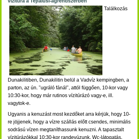
vízitúra a Tejfalusi-ágrendszerben
Találkozás
Dunakilitiben, Dunakilitin belül a Vadvíz kempingben, a
parton, az ún. "ugráló fánál", attól függően, 10-kor vagy
10:30-kor, hogy már rutinos vízitúrázó vagy-e, ill.
vagytok-e.
Ugyanis a kenuzást most kezdőket arra kérjük, hogy 10-
re jöjjenek, hogy a vízre szállás előtt csendes, minimális
sodrású vízen megtaníthassunk kenuzni. A tapasztalt
vízitúrázókkal 10:30-kor randevúzunk. Wc-látogatás,