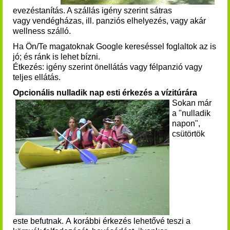
evezéstanítás. A szállás igény szerint sátras
vagy vendégházas, ill. panziós elhelyezés, vagy akár
wellness szálló.
Ha Ön/Te magatoknak Google kereséssel foglaltok az is
jó; és ránk is lehet bízni.
Étkezés: igény szerint önellátás vagy félpanzió vagy
teljes ellátás.
Opcionális nulladik nap esti érkezés a vízitúrára
Sokan már
a "nulladik
napon",
csütörtök
este befutnak. A korábbi érkezés lehetővé teszi a