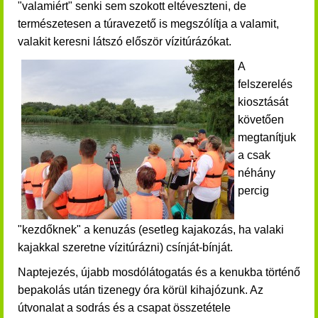
"valamiért" senki sem szokott eltéveszteni, de
természetesen a túravezető is megszólítja a valamit,
valakit keresni látszó először vízitúrázókat.
A
felszerelés
kiosztását
követően
megtanítjuk
a csak
néhány
percig
"kezdőknek" a kenuzás (esetleg kajakozás, ha valaki
kajakkal szeretne vízitúrázni) csínját-bínját.
Naptejezés, újabb mosdólátogatás és a kenukba történő
bepakolás után tizenegy óra körül kihajózunk. Az
útvonalat a sodrás és a csapat összetétele