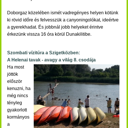
Doborgaz közelében ismét vadregényes helyen kötünk
ki rövid időre és felvesszük a canyoningolókat, ideértve
a gyerekhadat. És jobbnál jobb helyeket érintve
érkezünk vissza 16 óra körül
Dunakilitibe.
Szombati vízitúra a Szigetközben:
A Helenai tavak - avagy a világ 8. csodája
Ha most
jöttök
először
kenuzni, ha
még nincs
tényleg
gyakorlott
kormányos
a