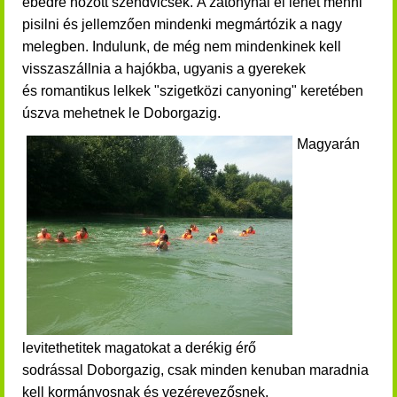
ebédre hozott szendvicsek.
A zátonynál el lehet menni
pisilni és jellemzően mindenki megmártózik a nagy
melegben. Indulunk, de még nem mindenkinek kell
visszaszállnia a hajókba, ugyanis a gyerekek
és romantikus lelkek "szigetközi canyoning" keretében
úszva mehetnek le Doborgazig.
Magyarán
levitethetitek magatokat a derékig érő
sodrással Doborgazig, csak minden kenuban maradnia
kell kormányosnak és vezérevezősnek.