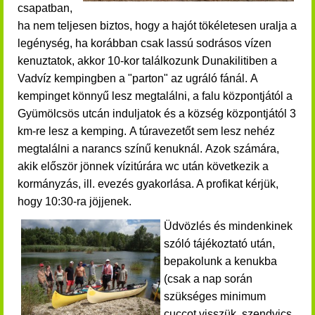
csapatban,
ha nem teljesen biztos, hogy a hajót tökéletesen uralja a
legénység, ha korábban csak lassú sodrásos vízen
kenuztatok, akkor 10-kor találkozunk Dunakilitiben a
Vadvíz kempingben a "parton" az ugráló fánál.
A
kempinget könnyű lesz megtalálni, a falu központjától a
Gyümölcsös utcán induljatok és a község központjától 3
km-re lesz a kemping.
A túravezetőt sem lesz nehéz
megtalálni a narancs színű kenuknál. Azok számára,
akik először jönnek vízitúrára wc után következik a
kormányzás, ill. evezés gyakorlása. A profikat kérjük,
hogy 10:30-ra jöjjenek.
Üdvözlés és mindenkinek
szóló tájékoztató után,
bepakolunk a kenukba
(csak a nap során
szükséges minimum
cuccot visszük, szendvics,