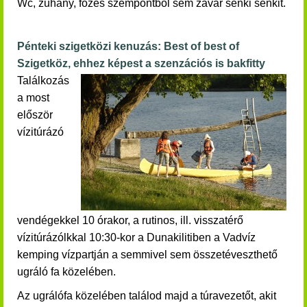
Wc, zuhany, főzés szempontból sem zavar senki senkit.
Pénteki szigetközi kenuzás: Best of best of
Szigetköz, ehhez képest a szenzációs is bakfitty
Találkozás
a most
először
vízitúrázó
vendégekkel 10 órakor, a rutinos, ill. visszatérő
vízitúrázólkkal 10:30-kor a Dunakilitiben a Vadvíz
kemping vízpartján a semmivel sem összetéveszthető
ugráló fa közelében.
Az ugrálófa közelében találod majd a túravezetőt, akit