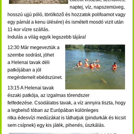
naptej, víz, napszemüveg,
hosszú ujjú póló, törölköző és hozzatok polifoamot vagy
egy párnát a kenu ülésére) és ismételt mosdó vizit után
11-kor vízre szállás.
Indulás a világ egyik legszebb tájára!
12:30 Már megeveztük a
szembe sodrást, jöhet
a Helenai tavak déli
patkójában a jól
megérdemelt ebédszünet.
13:15 A Helenai tavak
északi patkója, az izgalmas tórendszer
felfedezése.
Csodálatos tavak, a víz annyira tiszta, hogy
a legbelső tóban az Európában különleges
ritka édesvízi medúzákat is láthatjuk (pindurkák és kicsit
sem csípnek) egy kis játék, pihenés, úszkálás.