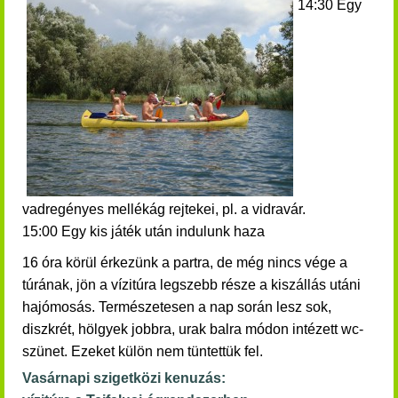
14:30 Egy
vadregényes mellékág rejtekei, pl. a vidravár.
15:00 Egy kis játék után indulunk haza
16 óra körül érkezünk a partra, de még nincs vége a
túrának, jön a vízitúra legszebb része a kiszállás utáni
hajómosás.
Természetesen a nap során lesz sok,
diszkrét, hölgyek jobbra, urak balra módon intézett wc-
szünet. Ezeket külön nem tüntettük fel.
Vasárnapi szigetközi kenuzás: