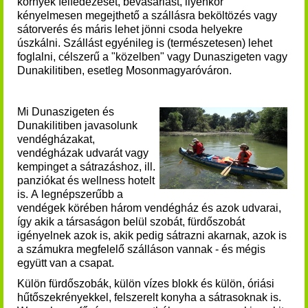
környék felfedezését, bevásárlást, ilyenkor
kényelmesen megejthető a szállásra beköltözés vagy
sátorverés és máris lehet jönni csoda helyekre
úszkálni. Szállást egyénileg is (természetesen) lehet
foglalni, célszerű a "közelben" vagy Dunaszigeten vagy
Dunakilitiben, esetleg Mosonmagyaróváron.
Mi Dunaszigeten és
Dunakilitiben javasolunk
vendégházakat,
vendégházak udvarát vagy
kempinget a sátrazáshoz, ill.
panziókat és wellness hotelt
is.
A legnépszerűbb a
vendégek körében három vendégház és azok udvarai,
így akik a társaságon belül szobát, fürdőszobát
igényelnek azok is, akik pedig sátrazni akarnak, azok is
a számukra megfelelő szálláson vannak - és mégis
együtt van a csapat.
Külön fürdőszobák, külön vízes blokk és külön, óriási
hűtőszekrényekkel, felszerelt konyha a sátrasoknak is.