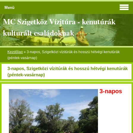
Menü
MC Szigetköz Vízitúra - kenutúrák
kulturált családoknak
Kezdőlap
»
3-napos, Szigetközi vízitúrák és hosszú hétvégi kenutúrák
(péntek-vasárnap)
3-napos, Szigetközi vízitúrák és hosszú hétvégi kenutúrák
(péntek-vasárnap)
3-napos