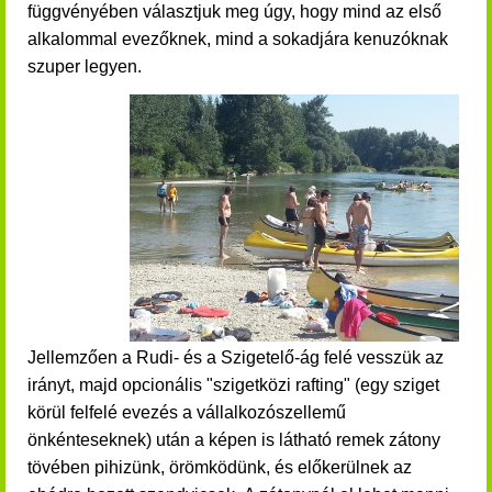
függvényében választjuk meg úgy, hogy mind az első
alkalommal evezőknek, mind a sokadjára kenuzóknak
szuper legyen.
Jellemzően a Rudi- és a Szigetelő-ág felé vesszük az
irányt, majd opcionális "szigetközi rafting" (egy sziget
körül felfelé evezés a vállalkozószellemű
önkénteseknek) után a képen is látható remek zátony
tövében pihizünk, örömködünk, és előkerülnek az