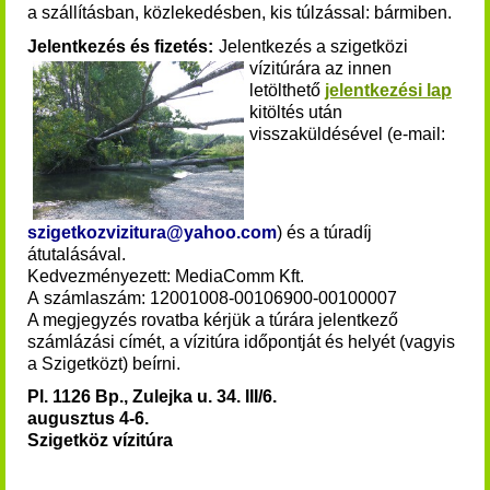
a szállításban, közlekedésben, kis túlzással: bármiben.
Jelentkezés és fizetés:
Jelentkezés a szigetközi
vízitúrára az innen
letölthető
jelentkezési lap
kitöltés után
visszaküldésével (e-mail:
szigetkozvizitura@yahoo.com
) és a túradíj
átutalásával.
Kedvezményezett: MediaComm Kft.
A számlaszám: 12001008-00106900-00100007
A megjegyzés rovatba kérjük a túrára jelentkező
számlázási címét, a vízitúra időpontját és helyét (vagyis
a Szigetközt) beírni.
Pl. 1126 Bp., Zulejka u. 34. III/6.
augusztus 4-6.
Szigetköz vízitúra