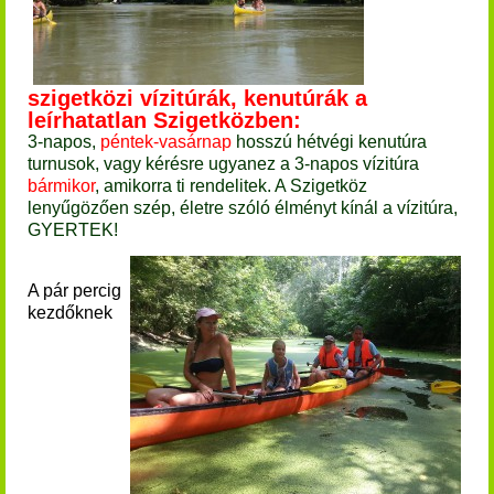
szigetközi vízitúrák, kenutúrák a
leírhatatlan Szigetközben:
3-napos,
péntek-vasárnap
hosszú hétvégi kenutúra
turnusok, vagy kérésre ugyanez a 3-napos vízitúra
bármikor
, amikorra ti rendelitek. A Szigetköz
lenyűgözően szép, életre szóló élményt kínál a vízitúra,
GYERTEK!
A pár percig
kezdőknek