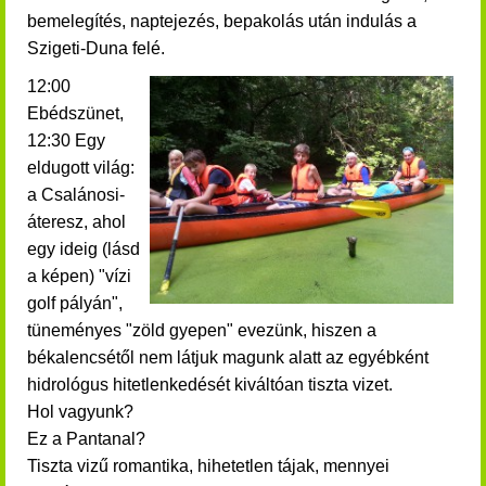
bemelegítés, naptejezés, bepakolás után indulás a
Szigeti-Duna felé.
12:00
Ebédszünet,
12:30 Egy
eldugott világ:
a Csalánosi-
áteresz, ahol
egy ideig (lásd
a képen) "vízi
golf pályán",
tüneményes "zöld gyepen" evezünk, hiszen a
békalencsétől nem látjuk magunk alatt az egyébként
hidrológus hitetlenkedését kiváltóan tiszta vizet.
Hol vagyunk?
Ez a Pantanal?
Tiszta vizű romantika, hihetetlen tájak, mennyei