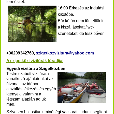
természet.
16:00 Érkezés az indulási
kikötőbe.
Bár külön nem tüntettük fel
a kiszállásokat / wc-
szüneteket, de lesz bőven!
+36209342760,
szigetkozvizitura@yahoo.com
A szigetközi vízitúrák túradíjai
Egyedi vízitúra a Szigetközben
Testre szabott vízitúrára
vonatkozó ajánlatunkat az
útvonal, az időpont,
a szállás, étkezés és egyéb
igények, valamint a
létszám alapján adjuk
meg.
Szívesen biztosítunk minőségi vacsorát, tudunk segíteni