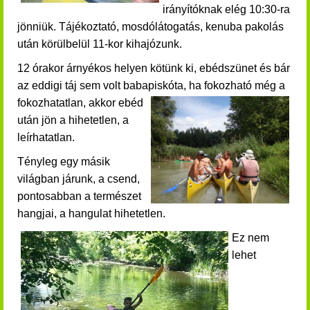
irányítóknak e
lég 10:30-ra
jönniük. Tájékoztató, mosdólátogatás, kenuba pakolás
után körülbelül 11-kor kihajózunk.
12 órakor árnyékos helyen kötünk ki, ebédszünet és bár
az eddigi táj sem volt babapiskóta, ha fokozható még a
fokozhatatlan,
akkor ebéd
után jön a hihetetlen, a
leírhatatlan.
Tényleg egy másik
világban járunk, a csend,
pontosabban a természet
hangjai, a hangulat hihetetlen.
Ez nem
lehet