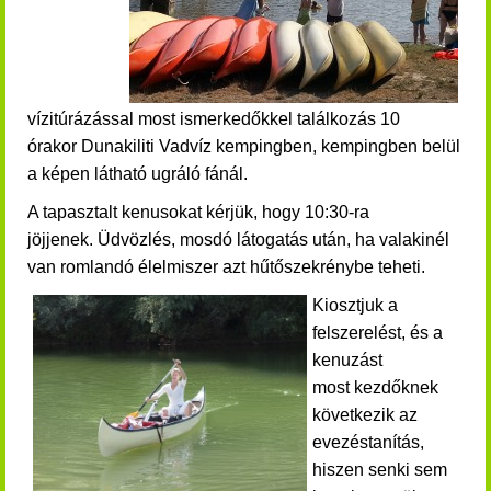
vízitúrázással most ismerkedőkkel találkozás
10
órakor
Dunakiliti Vadvíz kempingben, kempingben belül
a képen látható ugráló fánál.
A tapasztalt kenusokat kérjük, hogy 10:30-ra
jöjjenek.
Üdvözlés, mosdó látogatás után, ha valakinél
van romlandó élelmiszer azt hűtőszekrénybe teheti.
Kiosztjuk a
felszerelést, és a
kenuzást
most kezdőknek
következik az
evezéstanítás,
hiszen senki sem