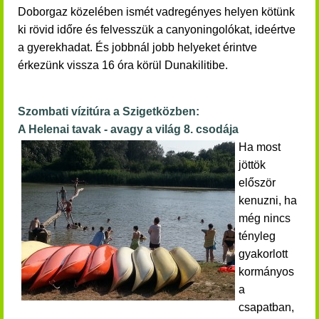
Doborgaz közelében ismét vadregényes helyen kötünk
ki rövid időre és felvesszük a canyoningolókat, ideértve
a gyerekhadat. És jobbnál jobb helyeket érintve
érkezünk vissza 16 óra körül
Dunakilitibe.
Szombati vízitúra a Szigetközben:
A Helenai tavak - avagy a világ 8. csodája
Ha most
jöttök
először
kenuzni, ha
még nincs
tényleg
gyakorlott
kormányos
a
csapatban,