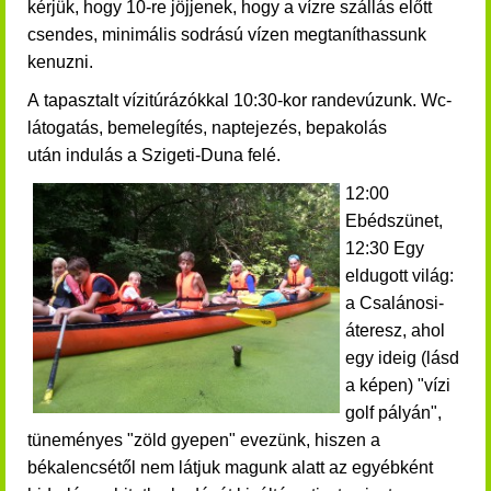
kérjük, hogy 10-re jöjjenek, hogy a vízre szállás előtt
csendes, minimális sodrású vízen megtaníthassunk
kenuzni.
A tapasztalt vízitúrázókkal 10:30-kor randevúzunk. Wc-
látogatás, bemelegítés, naptejezés, bepakolás
után indulás a Szigeti-Duna felé.
12:00
Ebédszünet,
12:30 Egy
eldugott világ:
a Csalánosi-
áteresz, ahol
egy ideig (lásd
a képen) "vízi
golf pályán",
tüneményes "zöld gyepen" evezünk, hiszen a
békalencsétől nem látjuk magunk alatt az egyébként