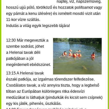
naptej, víz, napszemüveg,
hosszú ujjú póló, törölköző és hozzatok polifoamot vagy
egy párnát a kenu ülésére) és ismételt mosdó vizit után
11-kor vízre szállás.
Indulás a világ egyik legszebb tájára!
12:30 Már megeveztük a
szembe sodrást, jöhet
a Helenai tavak déli
patkójában a jól
megérdemelt ebédszünet.
13:15 A Helenai tavak
északi patkója, az izgalmas tórendszer felfedezése.
Csodálatos tavak, a víz annyira tiszta, hogy a legbelső
tóban az Európában különleges ritka édesvízi
medúzákat is láthatjuk (pindurkák és kicsit sem csípnek)
egy kis játék, pihenés, úszkálás.