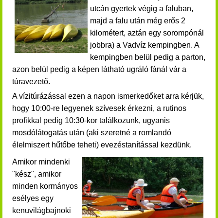
utcán gyertek végig a faluban,
majd a falu után még erős 2
kilométert, aztán egy sorompónál
jobbra) a Vadvíz kempingben. A
kempingben belül pedig a parton,
azon belül pedig a képen látható ugráló fánál vár a
túravezető.
A vízitúrázással ezen a napon ismerkedőket arra kérjük,
hogy 10:00-re legyenek szívesek érkezni, a rutinos
profikkal pedig 10:30-kor találkozunk, ugyanis
mosdólátogatás után (aki szeretné a romlandó
élelmiszert hűtőbe teheti) evezéstanítással kezdünk.
Amikor mindenki
"kész", amikor
minden kormányos
esélyes egy
kenuvilágbajnoki