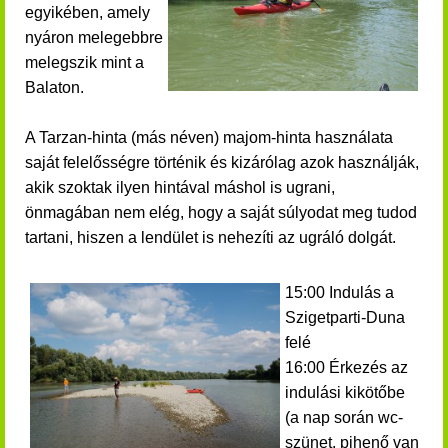
egyikében, amely
nyáron melegebbre
melegszik mint a
Balaton.
A Tarzan-hinta (más néven) majom-hinta használata
saját felelősségre történik és kizárólag azok használják,
akik szoktak ilyen hintával máshol is ugrani,
önmagában nem elég, hogy a saját súlyodat meg tudod
tartani, hiszen a lendület is nehezíti az ugráló dolgát.
15:00 Indulás a
Szigetparti-Duna
felé
16:00 Érkezés az
indulási kikötőbe
(a nap során wc-
szünet, pihenő van