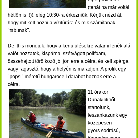
(tehát ha már voltál
hétfőn is :))), elég 10:30-ra érkezniük.
Kérjük nézd át,
hogy mit kell hozni a vízitúrára és mik számítanak
"tabunak".
De itt is mondjuk, hogy a kenu ülésekre valami fenék alá
valót hozzatok, kispárna, szétvágott polifoam,
összehajtott törölköző jól jön erre a célra, és kell spárga
vagy ragasztó, hogy a helyén is maradjon. A profik egy
"popsi" méretű hungarocell darabot hoznak erre a
célra.
11 órakor
Dunakilitiből
startolunk,
leszánkázunk egy
közepesen
gyors sodrású,