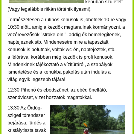
kenuban született.
(Vagy legalábbis ritkán történik ilyesmi).
Természetesen a rutinos kenusok is jöhetnek 10-re vagy
10:30 előtt, amíg a kezdők megtanulnak kormányozni, a
vezérevezősök "stroke-olni", addig ők bemelegítenek,
naptejeznek stb.
Mindenesetre mire a tapasztalt
kenusok is befutnak, voltak wc-én, naptejeztek, stb.,
a félórával korábban még kezdők is profi kenusok.
Mindenkinek t
ájékoztató a vízitúráról, a szabályok
ismertetése és a
kenukba pakolás után indulás a
világ egyik legszebb tájára!
12:30 Pihenő és ebédszünet, az ebéd önellátó,
szendvicset, vizet hozzatok magatokkal.
13:30 Az Ördög-
szigeti tórendszer
bejárása, fürdés a
kristálytiszta tavak