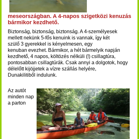
meseországban. A 4-napos szigetközi kenuzás
bármikor kezdhető.
Biztonság, biztonság, biztonság. A 4-személyesek
mellett nekünk 5-fős kenuink is vannak, így két
szülő 3 gyerekkel is kényelmesen, egy
kenuban evezhet.
Bármikor, a hét bármelyik napján
kezdhető, 4 napos, költözés nélküli (!) csillagtúra,
pontosabban csillagtúrák.
Csak annyi a dolgotok, hogy
délelőtt kijöjjetek a vízre szállás helyére,
Dunakilitiből indulunk.
Az autót
minden nap
a parton