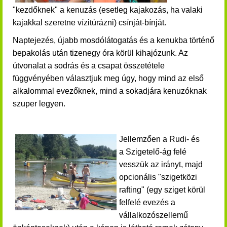
"kezdőknek" a kenuzás (esetleg kajakozás, ha valaki
kajakkal szeretne vízitúrázni) csínját-bínját.
Naptejezés, újabb mosdólátogatás és a kenukba történő
bepakolás után tizenegy óra körül kihajózunk. Az
útvonalat a sodrás és a csapat összetétele
függvényében választjuk meg úgy, hogy mind az első
alkalommal evezőknek, mind a sokadjára kenuzóknak
szuper legyen.
Jellemzően a Rudi- és
a Szigetelő-ág felé
vesszük az irányt, majd
opcionális "szigetközi
rafting" (egy sziget körül
felfelé evezés a
vállalkozószellemű