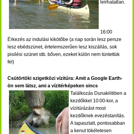
leírhatatlan.
16:00
Érkezés az indulási kikötőbe (a nap során lesz persze
lesz ebédszünet, értelemszerűen lesz kiszállás, sok
pisilési szünet stb. bőven, ezeket külön nem tüntettük
fel)
Csütörtöki szigetközi vízitúra: Amit a Google Earth-
ön sem látsz, ami a vízitérképeken sincs
Találkozás Dunakilitiben a
kezdőkkel 10:00-kor, a
vízitúrázást most
kezdőknek evezéstanítás.
A tapasztalt, pontosabban
a kenut tökéletesen