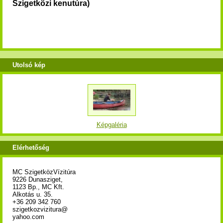
Szigetközi kenutúra)
Utolsó kép
Képgaléria
Elérhetőség
MC SzigetközVízitúra
9226 Dunasziget,
1123 Bp., MC Kft.
Alkotás u. 35.
+36 209 342 760
szigetkozvizitura@
yahoo.com