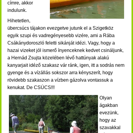
címre, akkor
indulunk.
Hihetetlen,
übercsúcs tájakon evezgetve jutunk el a Szigetköz
egyik szupi és vadregényesebb vizére, ami a Rába
Csákánydoroszló feletti sikánját idézi. Vagy, hogy a
hazai vizeket jól ismerő ínyenceknek kedvet csináljunk,
a Hernád Zsujta közelében lévő hattúnyak alakú
kanyarjait idéző szakasz vár ránk, igen, itt a sodrás nem
gyenge és a vízállás sokszor arra kényszerít, hogy
rövidebb szakaszon a vízben gázolva vontassuk a
kenukat. De CSÚCS!!!
Olyan
ágakban
evezünk,
hogy az
szavakkal