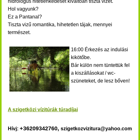
hidrológus hitetlenkedését kiváltóan tiszta vizet.
Hol vagyunk?
Ez a Pantanal?
Tiszta vizű romantika, hihetetlen tájak, mennyei
természet.
16:00 Érkezés az indulási
kikötőbe.
Bár külön nem tüntettük fel
a kiszállásokat / wc-
szüneteket, de lesz bőven!
A szigetközi vízitúrák túradíjai
+36209342760,
Hívj:
szigetkozvizitura@yahoo.com