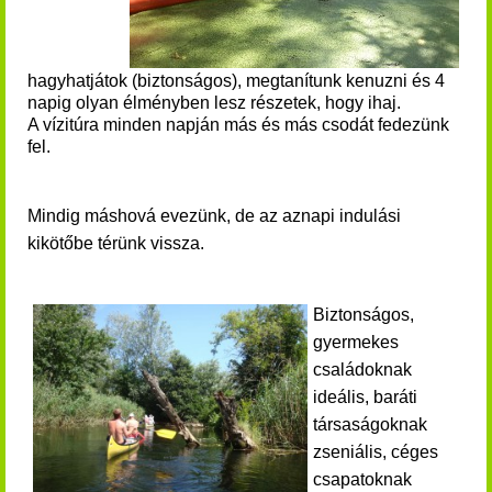
hagyhatjátok (biztonságos), megtanítunk kenuzni és 4
napig olyan élményben lesz részetek, hogy ihaj.
A vízitúra minden napján más és más csodát fedezünk
fel.
Mindig máshová evezünk, de az aznapi indulási
kikötőbe térünk vissza.
Biztonságos,
gyermekes
családoknak
ideális, baráti
társaságoknak
zseniális, céges
csapatoknak