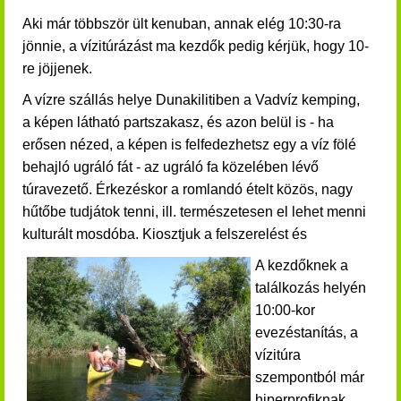
Aki már többször ült kenuban, annak elég 10:30-ra
jönnie, a vízitúrázást ma kezdők pedig kérjük, hogy 10-
re jöjjenek.
A vízre szállás helye
Dunakilitiben a
Vadvíz kemping,
a képen látható partszakasz, és azon belül is - ha
erősen nézed, a képen is felfedezhetsz egy a víz fölé
behajló ugráló fát - az ugráló fa közelében lévő
túravezető. Érkezéskor a romlandó ételt közös, nagy
hűtőbe tudjátok tenni, ill. természetesen el lehet menni
kulturált mosdóba. Kiosztjuk a felszerelést és
A kezdőknek a
találkozás helyén
10:00-kor
evezéstanítás, a
vízitúra
szempontból már
hiperprofiknak