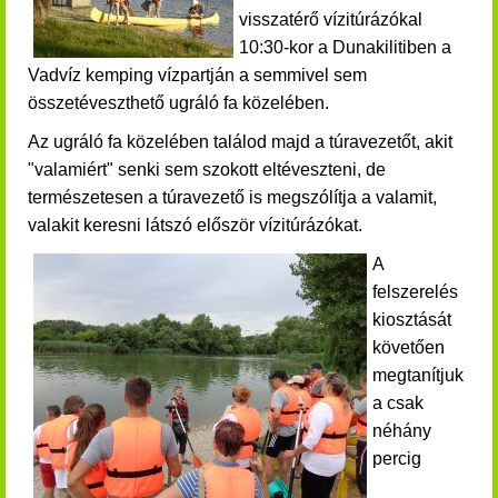
visszatérő vízitúrázókal
10:30-kor a Dunakilitiben a
Vadvíz kemping vízpartján a semmivel sem
összetéveszthető ugráló fa közelében.
Az ugráló fa közelében találod majd a túravezetőt, akit
"valamiért" senki sem szokott eltéveszteni, de
természetesen a túravezető is megszólítja a valamit,
valakit keresni látszó először vízitúrázókat.
A
felszerelés
kiosztását
követően
megtanítjuk
a csak
néhány
percig