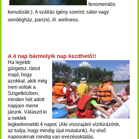
fenomenális
kenutúrák:).
A szállás igény szerint: sátor vagy
vendégház, panzió, ill. wellness.
A 4 nap bármelyik nap kezdhető!!
Ha lejjebb
görgetsz, látod
majd, hogy
azokkal, akik még
nem voltak a
Szigetközben,
minden hét adott
napjain merre
járunk.
Válaszd ki
a nektek
legkedvesebb 4 napot. (Aki visszajáró vízitúrázónk,
az tudja, hogy mindig újat mutatunk).
Az első
naposoknak mindig van evezésoktatás.