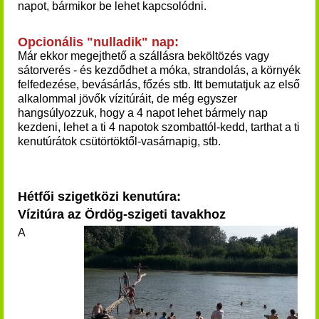
napot, bármikor be lehet kapcsolódni.
Opcionális "nulladik" nap:
Már ekkor megejthető a szállásra beköltözés vagy
sátorverés - és kezdődhet a móka, strandolás, a környék
felfedezése, bevásárlás, főzés stb. Itt bemutatjuk az első
alkalommal jövők vízitúráit, de még egyszer
hangsúlyozzuk, hogy a 4 napot lehet bármely nap
kezdeni, lehet a ti 4 napotok szombattól-kedd, tarthat a ti
kenutúrátok csütörtöktől-vasárnapig, stb.
Hétfői szigetközi kenutúra:
Vízitúra az Ördög-szigeti tavakhoz
A