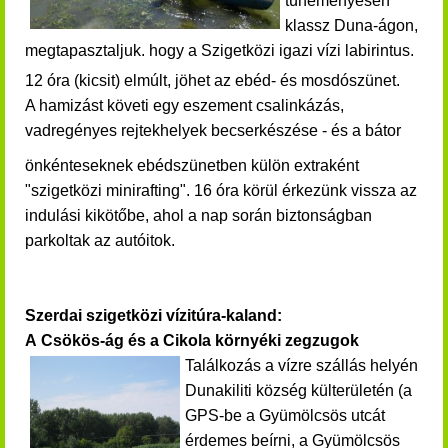
tüneményesen
klassz Duna-ágon,
megtapasztaljuk. hogy a Szigetközi igazi vízi labirintus.
12 óra (kicsit) elmúlt, jöhet az ebéd- és mosdószünet.
A hamizást követi egy eszement csalinkázás,
vadregényes rejtekhelyek becserkészése - és a bátor
önkénteseknek ebédszünetben külön extraként
"szigetközi minirafting".
16 óra körül érkezünk vissza az
indulási kikötőbe, ahol a nap során biztonságban
parkoltak az autóitok.
Szerdai szigetközi vízitúra-kaland:
A Csökös-ág és a Cikola környéki zegzugok
Találkozás a vízre szállás helyén
Dunakiliti község külterületén (a
GPS-be a Gyümölcsös utcát
érdemes beírni, a Gyümölcsös