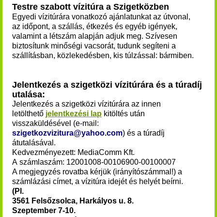
Testre szabott vízitúra a Szigetközben
Egyedi vízitúrára vonatkozó ajánlatunkat az útvonal,
az időpont, a szállás, étkezés és egyéb igények,
valamint a létszám alapján adjuk meg. Szívesen
biztosítunk minőségi vacsorát, tudunk segíteni a
szállításban, közlekedésben, kis túlzással: bármiben.
Jelentkezés a szigetközi vízitúrára és a túradíj
utalása:
Jelentkezés a szigetközi vízitúrára az innen
letölthető
jelentkezési lap
kitöltés után
visszaküldésével (e-mail:
szigetkozvizitura@yahoo.com
) és a túradíj
átutalásával.
Kedvezményezett: MediaComm Kft.
A számlaszám: 12001008-00106900-00100007
A megjegyzés rovatba kérjük (irányítószámmal!) a
számlázási címet, a vízitúra idejét és helyét beírni.
(Pl.
3561 Felsőzsolca, Harkályos u. 8.
Szeptember 7-10.