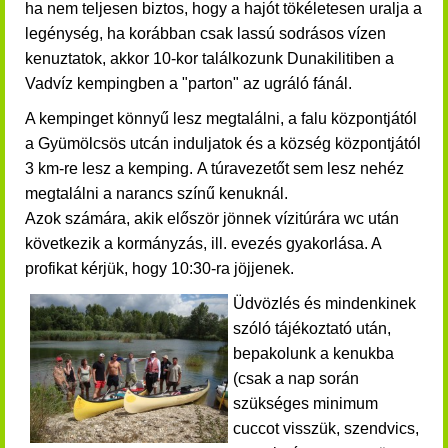
ha nem teljesen biztos, hogy a hajót tökéletesen uralja a
legénység, ha korábban csak lassú sodrásos vízen
kenuztatok, akkor 10-kor találkozunk Dunakilitiben a
Vadvíz kempingben a "parton" az ugráló fánál.
A kempinget könnyű lesz megtalálni, a falu központjától
a Gyümölcsös utcán induljatok és a község központjától
3 km-re lesz a kemping.
A túravezetőt sem lesz nehéz
megtalálni a narancs színű kenuknál.
Azok számára, akik először jönnek vízitúrára wc után
következik a kormányzás, ill. evezés gyakorlása. A
profikat kérjük, hogy 10:30-ra jöjjenek.
Üdvözlés és mindenkinek
szóló tájékoztató után,
bepakolunk a kenukba
(csak a nap során
szükséges minimum
cuccot visszük, szendvics,