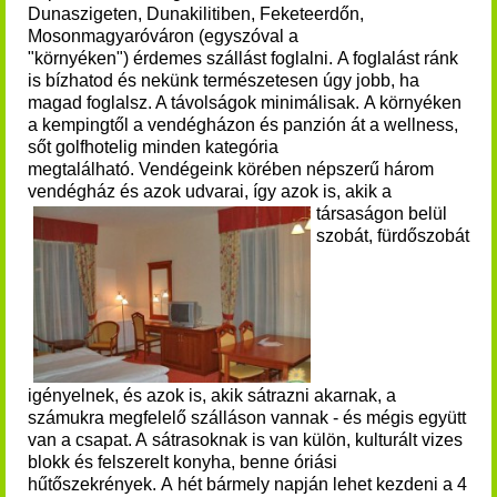
Dunaszigeten, Dunakilitiben, Feketeerdőn,
Mosonmagyaróváron (egyszóval a
"környéken") érdemes szállást foglalni. A foglalást ránk
is bízhatod és nekünk természetesen úgy jobb, ha
magad foglalsz. A távolságok minimálisak.
A környéken
a kempingtől a vendégházon és panzión át a wellness,
sőt golfhotelig minden kategória
megtalálható. Vendégeink körében népszerű három
vendégház és azok udvarai, így azok is, akik a
társaságon belül
szobát, fürdőszobát
igényelnek, és azok is, akik sátrazni akarnak, a
számukra megfelelő szálláson vannak - és mégis együtt
van a csapat. A sátrasoknak is van külön, kulturált vizes
blokk és felszerelt konyha, benne óriási
hűtőszekrények.
A hét bármely napján lehet kezdeni a 4