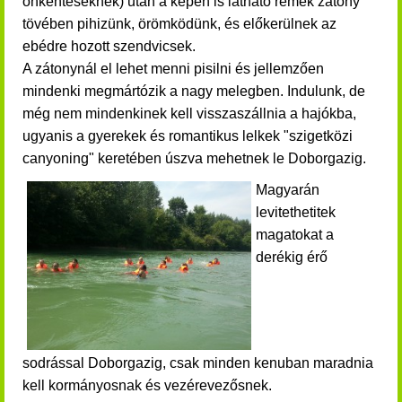
önkénteseknek) után a képen is látható remek zátony
tövében pihizünk, örömködünk, és előkerülnek az
ebédre hozott szendvicsek.
A zátonynál el lehet menni pisilni és jellemzően
mindenki megmártózik a nagy melegben. Indulunk, de
még nem mindenkinek kell visszaszállnia a hajókba,
ugyanis a gyerekek és romantikus lelkek "szigetközi
canyoning" keretében úszva mehetnek le Doborgazig.
Magyarán
levitethetitek
magatokat a
derékig érő
sodrással Doborgazig, csak minden kenuban maradnia
kell kormányosnak és vezérevezősnek.