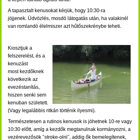
A tapasztalt kenusokat kérjük, hogy 10:30-ra
jöjjenek.
Üdvözlés, mosdó látogatás után, ha valakinél
van romlandó élelmiszer azt hűtőszekrénybe teheti.
Kiosztjuk a
felszerelést, és a
kenuzást
most kezdőknek
következik az
evezéstanítás,
hiszen senki sem
kenuban született.
(Vagy legalábbis ritkán történik ilyesmi).
Természetesen a rutinos kenusok is jöhetnek 10-re vagy
10:30 előtt, amíg a kezdők megtanulnak kormányozni, a
vezérevezősök "stroke-olni", addig ők bemelegítenek,