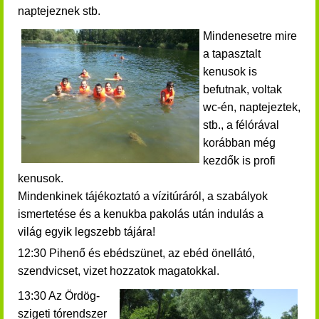
naptejeznek stb.
Mindenesetre mire
a tapasztalt
kenusok is
befutnak, voltak
wc-én, naptejeztek,
stb., a félórával
korábban még
kezdők is profi
kenusok.
Mindenkinek t
ájékoztató a vízitúráról, a szabályok
ismertetése és a
kenukba pakolás után indulás a
világ egyik legszebb tájára!
12:30 Pihenő és ebédszünet, az ebéd önellátó,
szendvicset, vizet hozzatok magatokkal.
13:30 Az Ördög-
szigeti tórendszer