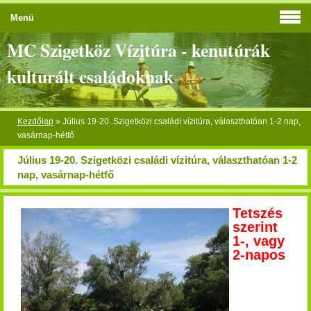
Menü
MC Szigetköz Vízitúra - kenutúrák
kulturált családoknak
Kezdőlap
»
Július 19-20. Szigetközi családi vízitúra, választhatóan 1-2 nap,
vasárnap-hétfő
Július 19-20. Szigetközi családi vízitúra, választhatóan 1-2
nap, vasárnap-hétfő
Tetszés
szerint
1-, vagy
2-napos