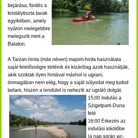
bejárása, fürdés a
kristálytiszta tavak
egyikében, amely
nyáron melegebbre
melegszik mint a
Balaton.
A Tarzan-hinta (más néven) majom-hinta használata
saját felelősségre történik és kizárólag azok használják,
akik szoktak ilyen hintával máshol is ugrani,
önmagában nem elég, hogy a saját súlyodat meg tudod
tartani, hiszen a lendület is nehezíti az ugráló dolgát.
15:00 Indulás a
Szigetparti-Duna
felé
16:00 Érkezés az
indulási kikötőbe
(a nap során wc-