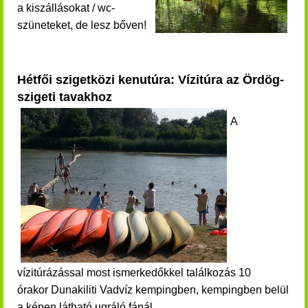
a kiszállásokat / wc-
szüneteket, de lesz bőven!
Hétfői szigetközi kenutúra: Vízitúra az Ördög-
szigeti tavakhoz
A
vízitúrázással most ismerkedőkkel találkozás
10
órakor
Dunakiliti Vadvíz kempingben, kempingben belül
a képen látható ugráló fánál.