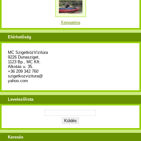
Képgaléria
Elérhetőség
MC SzigetközVízitúra
9226 Dunasziget,
1123 Bp., MC Kft.
Alkotás u. 35.
+36 209 342 760
szigetkozvizitura@
yahoo.com
Levelezőlista
Keresés