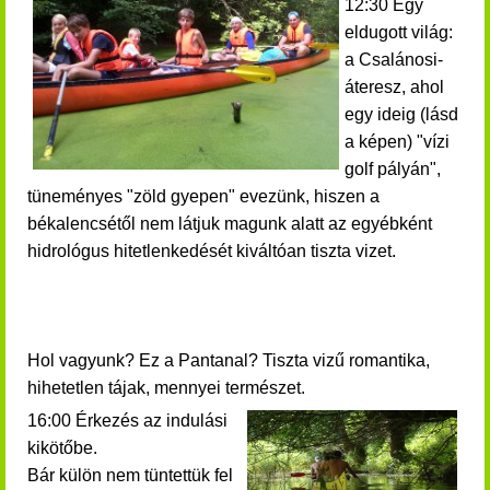
12:30 Egy
eldugott világ:
a Csalánosi-
áteresz, ahol
egy ideig (lásd
a képen) "vízi
golf pályán",
tüneményes "zöld gyepen" evezünk, hiszen a
békalencsétől nem látjuk magunk alatt az egyébként
hidrológus hitetlenkedését kiváltóan tiszta vizet.
Hol vagyunk?
Ez a Pantanal?
Tiszta vizű romantika,
hihetetlen tájak, mennyei természet.
16:00 Érkezés az indulási
kikötőbe.
Bár külön nem tüntettük fel