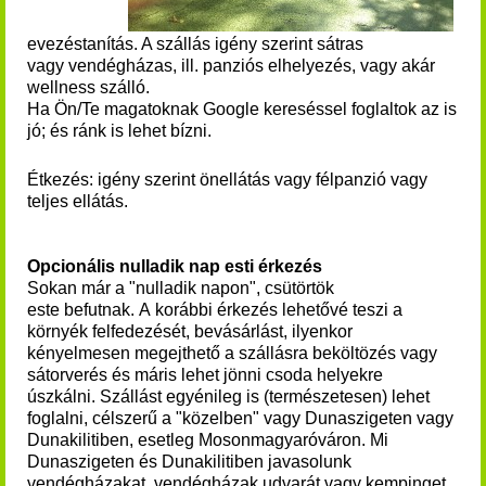
evezéstanítás. A szállás igény szerint sátras
vagy vendégházas, ill.
panziós elhelyezés, vagy akár
wellness szálló.
Ha Ön/Te magatoknak Google kereséssel foglaltok az is
jó; és ránk is lehet bízni.
Étkezés: igény szerint önellátás vagy félpanzió vagy
teljes ellátás.
Opcionális nulladik nap esti érkezés
Sokan már a "nulladik napon", csütörtök
este befutnak. A korábbi érkezés lehetővé teszi a
környék felfedezését, bevásárlást, ilyenkor
kényelmesen megejthető a szállásra beköltözés vagy
sátorverés és máris lehet jönni csoda helyekre
úszkálni. Szállást egyénileg is (természetesen) lehet
foglalni, célszerű a "közelben" vagy Dunaszigeten vagy
Dunakilitiben, esetleg Mosonmagyaróváron. Mi
Dunaszigeten és Dunakilitiben javasolunk
vendégházakat, vendégházak udvarát vagy kempinget