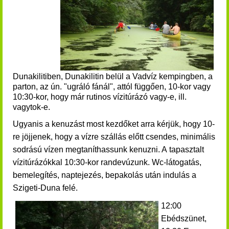
Dunakilitiben, Dunakilitin belül a Vadvíz kempingben, a
parton, az ún. "ugráló fánál", attól függően, 10-kor vagy
10:30-kor, hogy már rutinos vízitúrázó vagy-e, ill.
vagytok-e.
Ugyanis a kenuzást most kezdőket arra kérjük, hogy 10-
re jöjjenek, hogy a vízre szállás előtt csendes, minimális
sodrású vízen megtaníthassunk kenuzni. A tapasztalt
vízitúrázókkal 10:30-kor randevúzunk. Wc-látogatás,
bemelegítés, naptejezés, bepakolás után indulás a
Szigeti-Duna felé.
12:00
Ebédszünet,