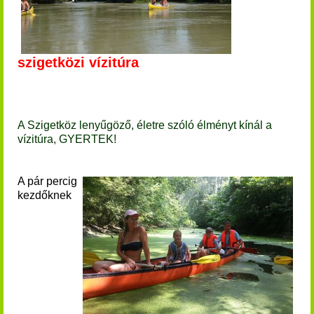
szigetközi vízitúra
A Szigetköz lenyűgöző, életre szóló élményt kínál a
vízitúra, GYERTEK!
A pár percig
kezdőknek