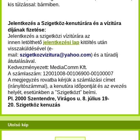
kis túlzással: bármiben.
Jelentkezés a Szigetköz-kenutúrára és a vízitúra
díjának fizetése:
Jelentkezés a szigetközi vízitúrára az
innen
letölthető
jelentkezési lap
kitöltés után
visszaküldésével (e-
mail:
szigetkozvizitura@yahoo.com
) és a túradíj
átutalásával.
Kedvezményezett: MediaComm Kft.
A számlaszám: 12001008-00106900-00100007
A megjegyzés rovatba kérjük a számlázási címet
(irányítószámmal), a kenutúra időpontját és az evezés
helyét, esetünkben a "Szigetközt" beírni.
Pl. 2000 Szentendre, Virágos u. 8. július 19-
20.
Szigetköz kenuzás
Utolsó kép