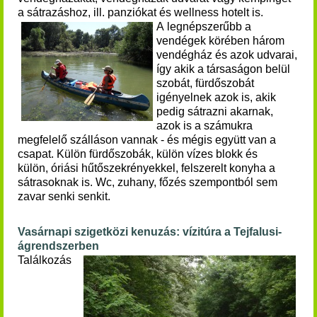
a sátrazáshoz, ill. panziókat és wellness hotelt is.
A legnépszerűbb a
vendégek körében három
vendégház és azok udvarai,
így akik a társaságon belül
szobát, fürdőszobát
igényelnek azok is, akik
pedig sátrazni akarnak,
azok is a számukra
megfelelő szálláson vannak - és mégis együtt van a
csapat. Külön fürdőszobák, külön vízes blokk és
külön, óriási hűtőszekrényekkel, felszerelt konyha a
sátrasoknak is. Wc, zuhany, főzés szempontból sem
zavar senki senkit.
Vasárnapi szigetközi kenuzás: vízitúra a Tejfalusi-
ágrendszerben
Találkozás