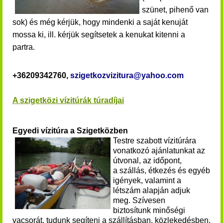
szünet, pihenő van
sok) és még kérjük, hogy mindenki a saját kenuját
mossa ki, ill. kérjük segítsetek a kenukat kitenni a
partra.
+36209342760,
szigetkozvizitura@yahoo.com
A szigetközi vízitúrák túradíjai
Egyedi vízitúra a Szigetközben
Testre szabott vízitúrára
vonatkozó ajánlatunkat az
útvonal, az időpont,
a szállás, étkezés és egyéb
igények, valamint a
létszám alapján adjuk
meg. Szívesen
biztosítunk minőségi
vacsorát, tudunk segíteni a szállításban, közlekedésben,