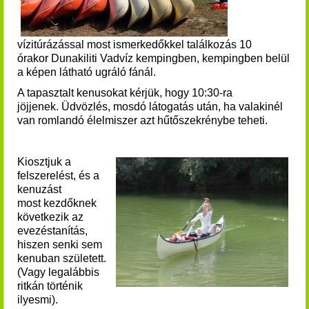
vízitúrázással most ismerkedőkkel találkozás
10
órakor
Dunakiliti Vadvíz kempingben, kempingben belül
a képen látható ugráló fánál.
A tapasztalt kenusokat kérjük, hogy 10:30-ra
jöjjenek.
Üdvözlés, mosdó látogatás után, ha valakinél
van romlandó élelmiszer azt hűtőszekrénybe teheti.
Kiosztjuk a
felszerelést, és a
kenuzást
most kezdőknek
következik az
evezéstanítás,
hiszen senki sem
kenuban született.
(Vagy legalábbis
ritkán történik
ilyesmi).