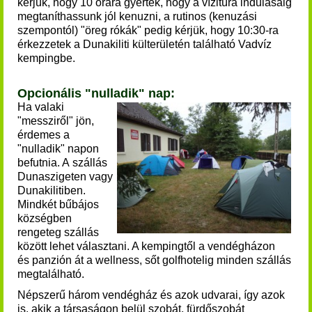
kérjük, hogy 10 órára gyertek, hogy a vízitúra indulásáig
megtaníthassunk jól kenuzni, a rutinos (kenuzási
szempontól) "öreg rókák" pedig kérjük, hogy 10:30-ra
érkezzetek a Dunakiliti külterületén található Vadvíz
kempingbe.
Opcionális "nulladik" nap:
Ha valaki
"messziről" jön,
érdemes a
"nulladik" napon
befutnia. A szállás
Dunaszigeten vagy
Dunakilitiben.
Mindkét bűbájos
községben
rengeteg szállás
között lehet választani. A kempingtől a vendégházon
és panzión át a wellness, sőt golfhotelig minden szállás
megtalálható.
Népszerű három vendégház és azok udvarai, így azok
is, akik a társaságon belül szobát, fürdőszobát