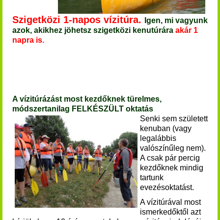
Szigetközi 1-napos vízitúra.
Igen, mi vagyunk
azok, akikhez jöhetsz szigetközi kenutúrára
akár 1
napra is.
A vízitúrázást most kezdőknek türelmes,
módszertanilag FELKÉSZÜLT oktatás
Senki sem született
kenuban (vagy
legalábbis
valószínűleg nem).
A csak pár percig
kezdőknek mindig
tartunk
evezésoktatást.
A vízitúrával most
ismerkedőktől azt