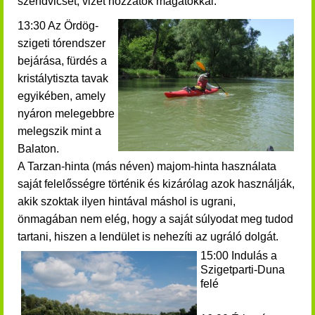
szendvicset, vizet hozzatok magatokkal.
13:30 Az Ördög-
szigeti tórendszer
bejárása, fürdés a
kristálytiszta tavak
egyikében, amely
nyáron melegebbre
melegszik mint a
Balaton.
A Tarzan-hinta (más néven) majom-hinta használata
saját felelősségre történik és kizárólag azok használják,
akik szoktak ilyen hintával máshol is ugrani,
önmagában nem elég, hogy a saját súlyodat meg tudod
tartani, hiszen a lendület is nehezíti az ugráló dolgát.
15:00 Indulás a
Szigetparti-Duna
felé