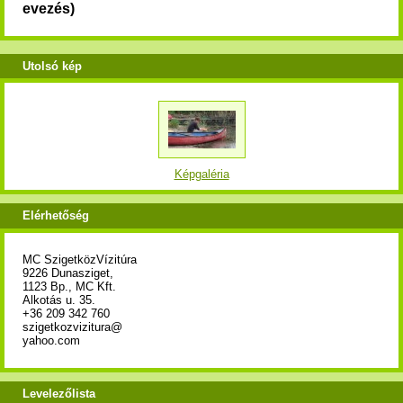
evezés)
Utolsó kép
Képgaléria
Elérhetőség
MC SzigetközVízitúra
9226 Dunasziget,
1123 Bp., MC Kft.
Alkotás u. 35.
+36 209 342 760
szigetkozvizitura@
yahoo.com
Levelezőlista