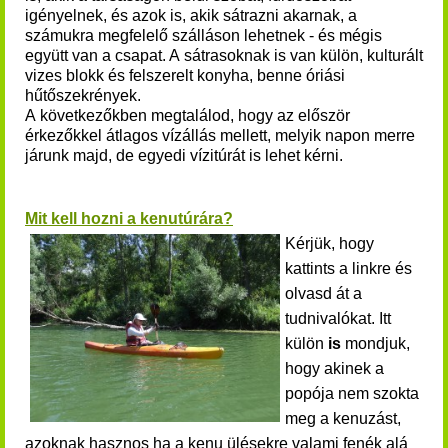
igényelnek, és azok is, akik sátrazni akarnak, a
számukra megfelelő szálláson lehetnek - és mégis
együtt van a csapat. A sátrasoknak is van külön, kulturált
vizes blokk és felszerelt konyha, benne óriási
hűtőszekrények.
A következőkben megtalálod, hogy az először
érkezőkkel átlagos vízállás mellett, melyik napon merre
járunk majd, de egyedi vízitúrát is lehet kérni.
Mit kell hozni a kenutúrára?
Kérjük, hogy
kattints a linkre és
olvasd át a
tudnivalókat. Itt
külön
is
mondjuk,
hogy akinek a
popója nem szokta
meg a kenuzást,
azoknak hasznos ha a kenu ülésekre valami fenék alá