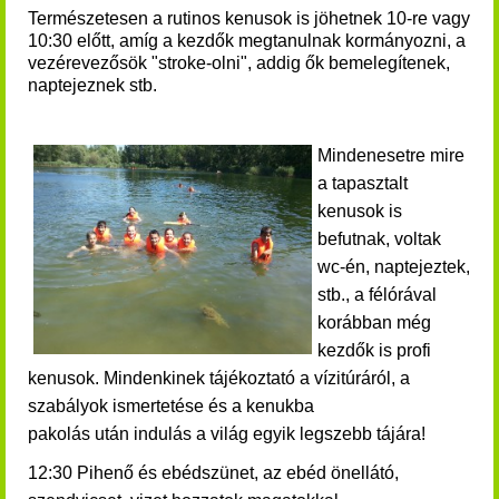
Természetesen a rutinos kenusok is jöhetnek 10-re vagy
10:30 előtt, amíg a kezdők megtanulnak kormányozni, a
vezérevezősök "stroke-olni", addig ők bemelegítenek,
naptejeznek stb.
Mindenesetre mire
a tapasztalt
kenusok is
befutnak, voltak
wc-én, naptejeztek,
stb., a félórával
korábban még
kezdők is profi
kenusok. Mindenkinek t
ájékoztató a vízitúráról, a
szabályok ismertetése és a
kenukba
pakolás után indulás a világ egyik legszebb tájára!
12:30 Pihenő és ebédszünet, az ebéd önellátó,