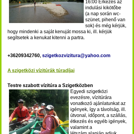
16:00 Érkezés az
indulási kikötőbe
(a nap során wc-
szünet, pihenő van
sok) és még kérjük,
hogy mindenki a saját kenuját mossa ki, ill. kérjük
segítsetek a kenukat kitenni a partra.
+36209342760,
szigetkozvizitura@yahoo.com
A szigetközi vízitúrák túradíjai
Testre szabott vízitúra a Szigetközben
Egyedi szigetközi
evezésre, vízitúrára
vonatkozó ajánlatunkat az
igények, így a távolság, ill.
útvonal, időpont, a szállás,
étkezés és egyéb igények,
valamint a
létszám alapján adjuk