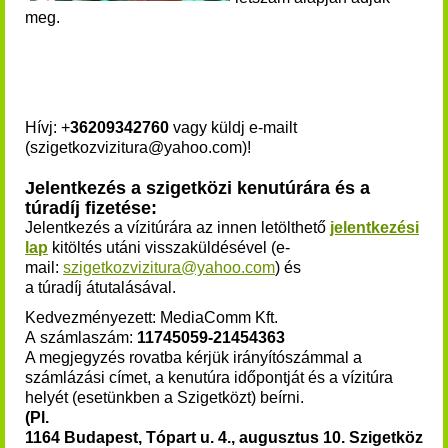
meg.
Hívj: +
36209342760
vagy küldj e-mailt
(szigetkozvizitura@yahoo.com)!
Jelentkezés a szigetközi kenutúrára és a
túradíj fizetése:
Jelentkezés a vízitúrára az innen letölthető
jelentkezési
lap
kitöltés utáni visszaküldésével (e-
mail:
szigetkozvizitura@yahoo.com
) és
a túradíj átutalásával.
Kedvezményezett: MediaComm Kft.
A számlaszám:
11745059-21454363
A megjegyzés rovatba kérjük irányítószámmal a
számlázási címet, a kenutúra időpontját és a vízitúra
helyét (esetünkben a Szigetközt) beírni.
(Pl.
1164 Budapest, Tópart u. 4., augusztus 10. Szigetköz