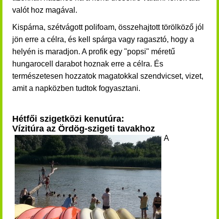
valót hoz magával.
Kispárna, szétvágott polifoam, összehajtott törölköző jól
jön erre a célra, és kell spárga vagy ragasztó, hogy a
helyén is maradjon. A profik egy "popsi" méretű
hungarocell darabot hoznak erre a célra. És
természetesen hozzatok magatokkal szendvicset, vizet,
amit a napközben tudtok fogyasztani.
Hétfői szigetközi kenutúra:
Vízitúra az Ördög-szigeti tavakhoz
A