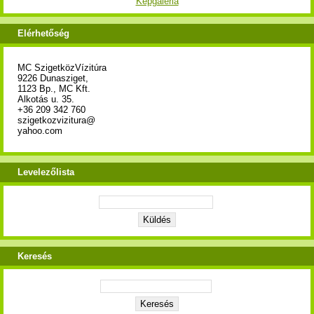
Képgaléria
Elérhetőség
MC SzigetközVízitúra
9226 Dunasziget,
1123 Bp., MC Kft.
Alkotás u. 35.
+36 209 342 760
szigetkozvizitura@
yahoo.com
Levelezőlista
Keresés