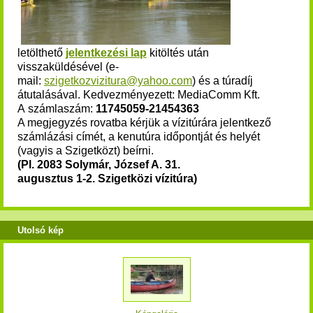
letölthető
jelentkezési lap
kitöltés után
visszaküldésével (e-
mail:
szigetkozvizitura@yahoo.com
) és a túradíj
átutalásával. Kedvezményezett: MediaComm Kft.
A számlaszám:
11745059-21454363
A megjegyzés rovatba kérjük a vízitúrára jelentkező
számlázási címét, a kenutúra időpontját és helyét
(vagyis a Szigetközt) beírni.
(Pl. 2083 Solymár, József A. 31.
augusztus 1-2. Szigetközi vízitúra)
Utolsó kép