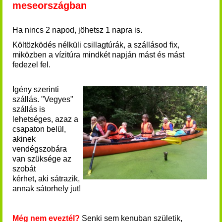
meseországban
Ha nincs 2 napod, jöhetsz 1 napra is.
Költözködés nélküli csillagtúrák, a szállásod fix,
miközben a vízitúra mindkét napján mást és mást
fedezel fel.
Igény szerinti
szállás. "Vegyes"
szállás is
lehetséges, azaz a
csapaton belül,
akinek
vendégszobára
van szüksége az
szobát
kérhet, aki sátrazik,
annak sátorhely jut!
Még nem eveztél?
Senki sem kenuban születik,