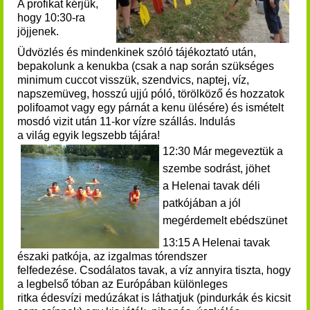
A profikat kérjük,
hogy 10:30-ra
jöjjenek.
Üdvözlés és mindenkinek szóló tájékoztató után,
bepakolunk a kenukba (csak a nap során szükséges
minimum cuccot visszük, szendvics, naptej, víz,
napszemüveg, hosszú ujjú póló, törölköző és hozzatok
polifoamot vagy egy párnát a kenu ülésére) és ismételt
mosdó vizit után 11-kor vízre szállás.
Indulás
a világ egyik legszebb tájára!
12:30 Már megeveztük a
szembe sodrást, jöhet
a Helenai tavak déli
patkójában a jól
megérdemelt ebédszünet
13:15 A Helenai tavak
északi patkója, az izgalmas tórendszer
felfedezése.
Csodálatos tavak, a víz annyira tiszta, hogy
a legbelső tóban az Európában különleges
ritka édesvízi medúzákat is láthatjuk (pindurkák és kicsit