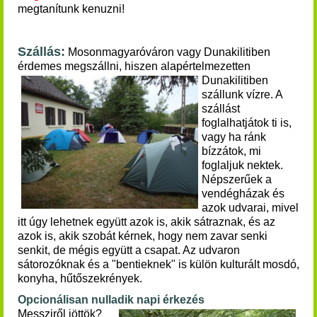
megtanítunk kenuzni!
Szállás:
Mosonmagyaróváron vagy Dunakilitiben
érdemes megszállni, hiszen alapértelmezetten
Dunakilitiben
szállunk vízre. A
szállást
foglalhatjátok ti is,
vagy ha ránk
bízzátok, mi
foglaljuk nektek.
Népszerűek a
vendégházak és
azok udvarai, mivel
itt úgy lehetnek együtt azok is, akik sátraznak, és az
azok is, akik szobát kérnek, hogy nem zavar senki
senkit, de mégis együtt a csapat. Az udvaron
sátorozóknak és a "bentieknek" is külön kulturált mosdó,
konyha, hűtőszekrények.
Opcionálisan nulladik napi érkezés
Messziről jöttök?