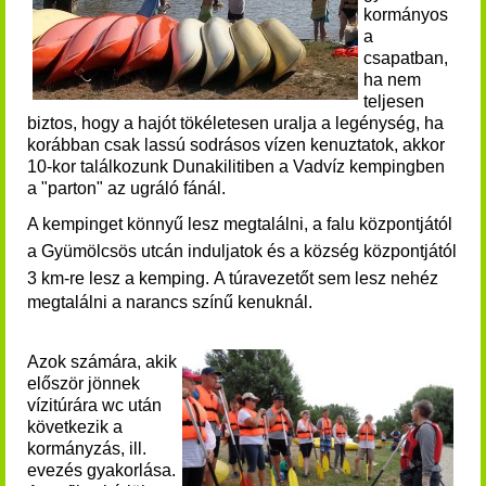
kormányos
a
csapatban,
ha nem
teljesen
biztos, hogy a hajót tökéletesen uralja a legénység, ha
korábban csak lassú sodrásos vízen kenuztatok, akkor
10-kor találkozunk Dunakilitiben a Vadvíz kempingben
a "parton" az ugráló fánál.
A kempinget könnyű lesz megtalálni, a falu központjától
a Gyümölcsös utcán induljatok és a község központjától
3 km-re lesz a kemping.
A túravezetőt sem lesz nehéz
megtalálni a narancs színű kenuknál.
Azok számára, akik
először jönnek
vízitúrára wc után
következik a
kormányzás, ill.
evezés gyakorlása.