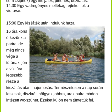
sem csípnek) egy kis játék, pihenés, úszkálás.
14:30 Egy vadregényes mellékág rejtekei, pl. a
vidravár.
15:00 Egy kis játék után indulunk haza
16 óra körül
érkezünk a
partra, de
még nincs
vége a
túrának, jön
a vízitúra
legszebb
része a
kiszállás utáni hajómosás.
Természetesen a nap során
lesz sok, diszkrét, hölgyek jobbra, urak balra módon
intézett wc-szünet. Ezeket külön nem tüntettük fel.