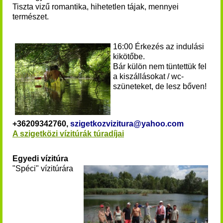
Tiszta vizű romantika, hihetetlen tájak, mennyei
természet.
16:00 Érkezés az indulási
kikötőbe.
Bár külön nem tüntettük fel
a kiszállásokat / wc-
szüneteket, de lesz bőven!
+36209342760,
szigetkozvizitura@yahoo.com
A szigetközi vízitúrák túradíjai
Egyedi vízitúra
"Spéci" vízitúrára