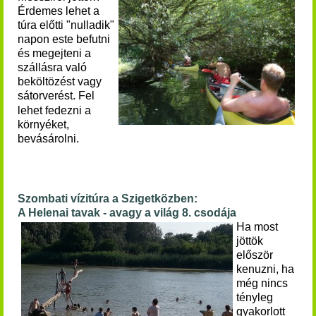
Érdemes lehet a
túra előtti "nulladik"
napon este befutni
és megejteni a
szállásra való
beköltözést vagy
sátorverést.
Fel
lehet fedezni a
környéket,
bevásárolni.
Szombati vízitúra a Szigetközben:
A Helenai tavak - avagy a világ 8. csodája
Ha most
jöttök
először
kenuzni, ha
még nincs
tényleg
gyakorlott