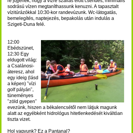
re jöjjenek, hogy a vízre szállás előtt csendes, minimális
sodrású vízen megtaníthassunk kenuzni. A tapasztalt
vízitúrázókkal 10:30-kor randevúzunk. Wc-látogatás,
bemelegítés, naptejezés, bepakolás után indulás a
Szigeti-Duna felé.
12:00
Ebédszünet,
12:30 Egy
eldugott világ:
a Csalánosi-
áteresz, ahol
egy ideig (lásd
a képen) "vízi
golf pályán",
tüneményes
"zöld gyepen"
evezünk, hiszen a békalencsétől nem látjuk magunk
alatt az egyébként hidrológus hitetlenkedését kiváltóan
tiszta vizet.
Hol vagyunk?
Ez a Pantanal?