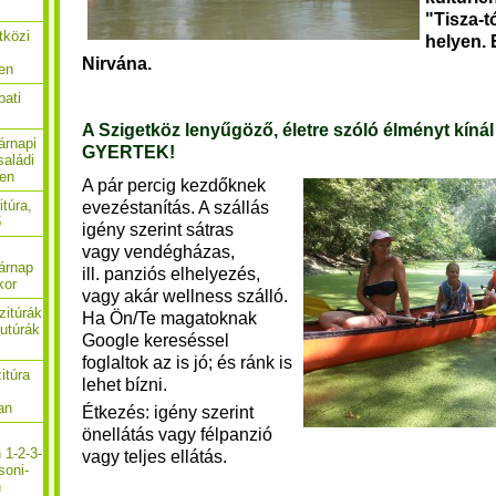
"Tisza-t
tközi
helyen. 
Nirvána.
en
bati
A Szigetköz lenyűgöző, életre szóló élményt kínál 
árnapi
GYERTEK!
saládi
ben
A pár percig kezdőknek
itúra,
evezéstanítás. A szállás
ő
igény szerint sátras
vagy vendégházas,
árnap
ill.
panziós elhelyezés,
kor
vagy akár wellness szálló.
zitúrák
Ha Ön/Te magatoknak
utúrák
Google kereséssel
foglaltok az is jó; és ránk is
itúra
lehet bízni.
an
Étkezés: igény szerint
önellátás vagy félpanzió
 1-2-3-
vagy teljes ellátás.
soni-
n