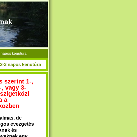
knak
3 napos kenutúra
-2-3 napos kenutúra
 szerint 1-,
-, vagy 3-
szigetközi
a a
közben
galmas, de
ágos evezgetés
knak és
ényeknek egy