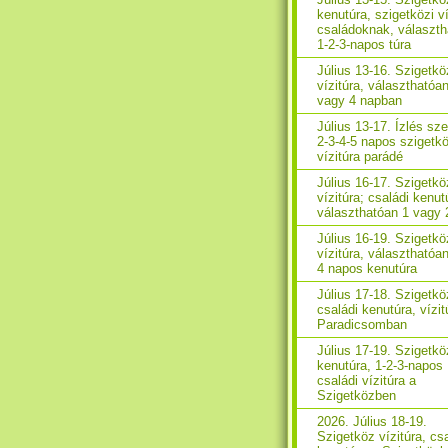
kenutúra, szigetközi ví
családoknak, választh
1-2-3-napos túra
Július 13-16. Szigetkö
vízitúra, választhatóa
vagy 4 napban
Július 13-17. Ízlés sze
2-3-4-5 napos szigetkö
vízitúra parádé
Július 16-17. Szigetkö
vízitúra; családi kenut
választhatóan 1 vagy 
Július 16-19. Szigetkö
vízitúra, választhatóan
4 napos kenutúra
Július 17-18. Szigetkö
családi kenutúra, vízit
Paradicsomban
Július 17-19. Szigetkö
kenutúra, 1-2-3-napos
családi vízitúra a
Szigetközben
2026. Július 18-19.
Szigetköz vízitúra, cs