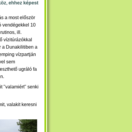
tköz, ehhez képest
ás a most először
zó vendégekkel 10
rutinos, ill.
ő vízitúrázókkal
 a Dunakilitiben a
emping vízpartján
vel sem
eszthető ugráló fa
n.
t "valamiért" senki
t, valakit keresni