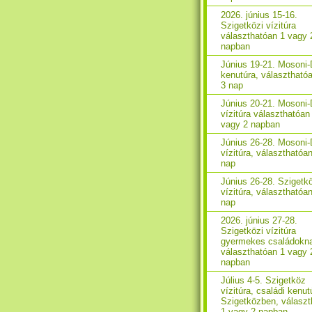
2026. június 15-16.
Szigetközi vízitúra
választhatóan 1 vagy 
napban
Június 19-21. Mosoni
kenutúra, választhatóa
3 nap
Június 20-21. Mosoni
vízitúra választhatóan
vagy 2 napban
Június 26-28. Mosoni
vízitúra, választhatóan
nap
Június 26-28. Szigetk
vízitúra, választhatóan
nap
2026. június 27-28.
Szigetközi vízitúra
gyermekes családokn
választhatóan 1 vagy 
napban
Július 4-5. Szigetköz
vízitúra, családi kenut
Szigetközben, választ
1 vagy 2 napban