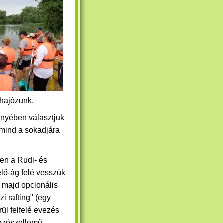
ihajózunk.
ényében választjuk
mind a sokadjára
en a Rudi- és
elő-ág felé vesszük
, majd opcionális
zi rafting" (egy
rül felfelé evezés
kozószellemű