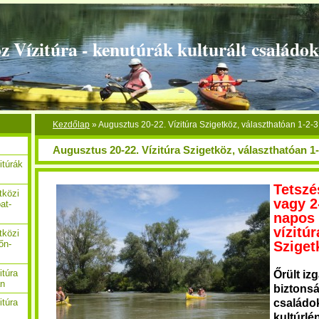
z Vízitúra - kenutúrák kulturált családo
Kezdőlap
»
Augusztus 20-22. Vízitúra Szigetköz, választhatóan 1-2-
Augusztus 20-22. Vízitúra Szigetköz, választhatóan 1
itúrák
Tetszés
tközi
vagy 2
at-
napos 
vízitúr
tközi
Sziget
őn-
itúra
Őrült iz
án
biztons
családo
itúra
kultúrl