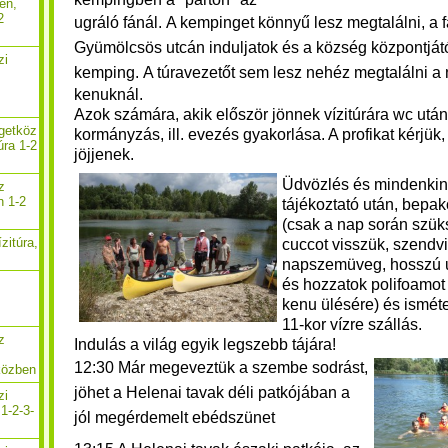
en,
2
ugráló fánál.
A kempinget könnyű lesz megtalálni, a f
Gyümölcsös utcán induljatok és a község központjátó
zi
kemping.
A túravezetőt sem lesz nehéz megtalálni a
,
kenuknál.
Azok számára, akik először jönnek vízitúrára wc után
igetköz
kormányzás, ill. evezés gyakorlása. A profikat kérjük
úra 1-2
jöjjenek.
Üdvözlés és mindenkin
z
n 1-2
tájékoztató után, bepa
(csak a nap során szü
zitúra,
cuccot visszük, szendvic
napszemüveg, hosszú uj
és hozzatok polifoamot
kenu ülésére) és isméte
11-kor vízre szállás.
z
Indulás a világ egyik legszebb tájára!
12:30 Már megeveztük a szembe sodrást,
közben
jöhet a Helenai tavak déli patkójában a
zi
1-2-3-
jól megérdemelt ebédszünet