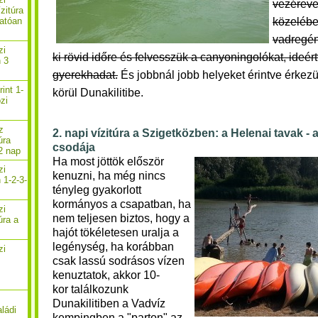
vezérev
zitúra
közelébe
atóan
vadregén
zi
ki rövid időre és felvesszük a canyoningolókat, ideér
n 3
gyerekhadat.
És jobbnál jobb helyeket érintve érkez
rint 1-
körül
Dunakilitibe.
zi
z
2. napi vízitúra a Szigetközben: a Helenai tavak - 
úra
csodája
2 nap
Ha most jöttök először
zi
kenuzni, ha még nincs
 1-2-3-
tényleg gyakorlott
kormányos a csapatban, ha
zi
nem teljesen biztos, hogy a
úra a
hajót tökéletesen uralja a
legénység, ha korábban
zi
csak lassú sodrásos vízen
kenuztatok, akkor 10-
kor találkozunk
Dunakilitiben a Vadvíz
aládi
kempingben a "parton" az