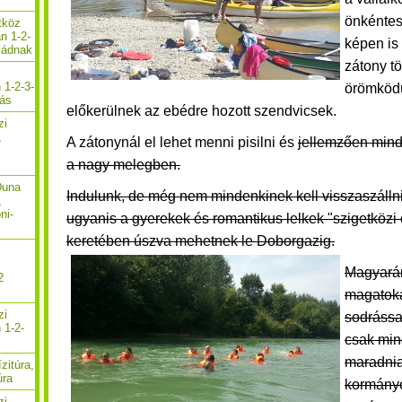
önkéntes
etköz
n 1-2-
képen is
aládnak
zátony t
i
 1-2-3-
örömköd
zás
előkerülnek az ebédre hozott szendvicsek.
zi
,
A zátonynál el lehet menni pisilni és
jellemzően min
a nagy melegben.
Duna
Indulunk, de még nem mindenkinek kell visszaszálln
,
ni-
ugyanis a gyerekek és romantikus lelkek "szigetközi
keretében úszva mehetnek le Doborgazig.
Magyarán
2
magatoka
zi
sodrássa
 1-2-
csak mi
maradnia
zitúra,
úra
kormány
zi