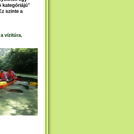
ó kategóriájú"
Ez szinte a
a vízitúra,