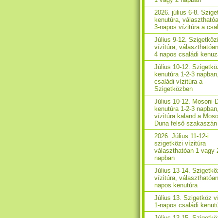
2026. július 6-8. Szig
kenutúra, választhatóa
3-napos vízitúra a cs
Július 9-12. Szigetköz
vízitúra, választhatóan
4 napos családi kenu
Július 10-12. Szigetkö
kenutúra 1-2-3 napban
családi vízitúra a
Szigetközben
Július 10-12. Mosoni-
kenutúra 1-2-3 napban
vízitúra kaland a Moso
Duna felső szakaszán
2026. Július 11-12-i
szigetközi vízitúra
választhatóan 1 vagy 
napban
Július 13-14. Szigetkö
vízitúra, választhatóan
napos kenutúra
Július 13. Szigetköz ví
1-napos családi kenut
Július 13-15. Szigetkö