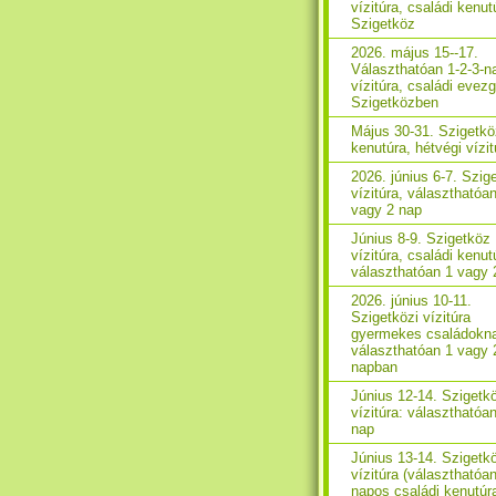
vízitúra, családi kenut
Szigetköz
2026. május 15--17.
Választhatóan 1-2-3-n
vízitúra, családi evez
Szigetközben
Május 30-31. Szigetkö
kenutúra, hétvégi vízit
2026. június 6-7. Szig
vízitúra, választhatóa
vagy 2 nap
Június 8-9. Szigetköz
vízitúra, családi kenut
választhatóan 1 vagy 
2026. június 10-11.
Szigetközi vízitúra
gyermekes családokn
választhatóan 1 vagy 
napban
Június 12-14. Szigetk
vízitúra: választhatóan
nap
Június 13-14. Szigetk
vízitúra (választhatóa
napos családi kenutúr