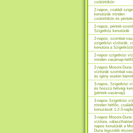
csütörtökön
2-napos, családi szige
kenutúrák minden
csütörtökön és péntek
2-napos, péntek-szom
Szigetköz kenutúrák
2-napos, szombat-vas
szigetközi vízitúrák, c
kenutúra a Szigetköz
2-napos szigetközi víz
minden vasárnap-hétf
2-napos Mosoni-Duna
vízitúrák szombat-vas
és igény esetén bármi
3-napos, Szigetközi ví
és hosszú hétvégi ken
(péntek-vasárnap)
3-napos Szigetközi víz
minden hétfőn, családi
kenuzások 1-2-3-napb
3-napos Mosoni-Duna
vízitúra, választhatóan
napos kenutúrák a Mo
Duna legszebb részei