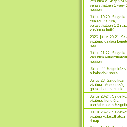
kenutúra a Szigetközb
választhatóan 1 vagy 
napban
Július 19-20. Szigetkö
családi vízitúra,
választhatóan 1-2 nap
vasárnap-hétfő
2026. július 20-21. Sz
vízitúra, családi kenut
nap
Július 21-22. Szigetkö
kenutúra választhatóa
napban
Július 22. Szigetköz ví
a kalandok napja
Július 23. Szigetközi
vízitúra, Meseország
galaxisban evezünk
Július 23-24. Szigetkö
vízitúra, kenutúra
családoknak a Sziget
Július 23-26. Szigetkö
vízitúra választhatóan 
4 nap