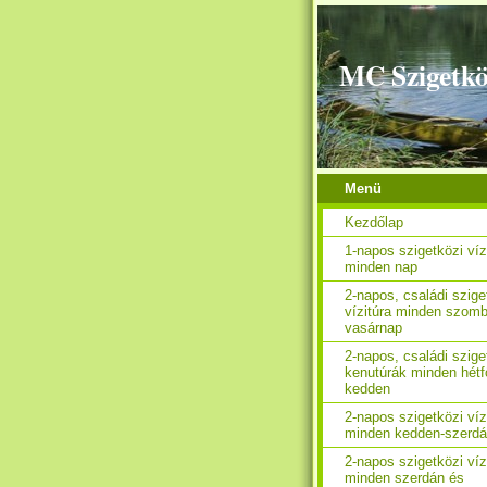
MC Szigetkö
Menü
Kezdőlap
1-napos szigetközi víz
minden nap
2-napos, családi szige
vízitúra minden szomb
vasárnap
2-napos, családi szige
kenutúrák minden hétf
kedden
2-napos szigetközi víz
minden kedden-szerd
2-napos szigetközi víz
minden szerdán és