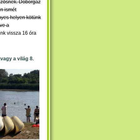
ezősnek.
Doborgaz
n ismét
yes helyen kötünk
tve a
ünk vissza 16 óra
avagy a világ 8.