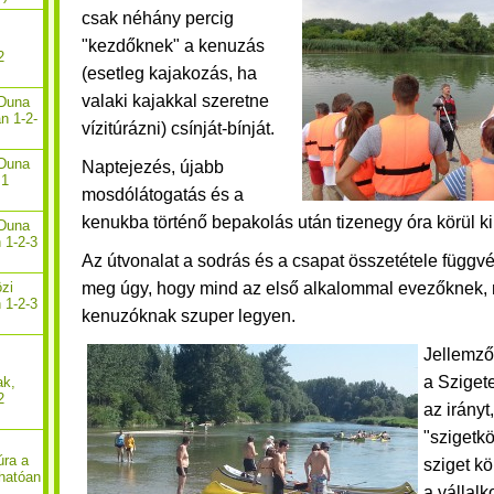
csak néhány percig
"kezdőknek" a kenuzás
2
(esetleg kajakozás, ha
valaki kajakkal szeretne
-Duna
n 1-2-
vízitúrázni) csínját-bínját.
-Duna
Naptejezés, újabb
 1
mosdólátogatás és a
kenukba történő bepakolás után tizenegy óra körül k
-Duna
 1-2-3
Az útvonalat a sodrás és a csapat összetétele függv
meg úgy, hogy mind az első alkalommal evezőknek, 
özi
 1-2-3
kenuzóknak szuper legyen.
Jellemző
a Sziget
ak,
2
az irányt
"szigetkö
úra a
sziget kö
hatóan
a vállal