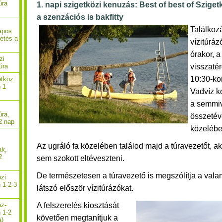
úra
1. napi szigetközi kenuzás: Best of best of Szige
a szenzációs is bakfitty
Találkoz
apos
getés a
vízitúrá
órakor, a 
zi
visszatér
úra
10:30-kor
etköz
n 1
Vadvíz k
a semmi
úra,
összetév
2 nap
közelébe
Az ugráló fa közelében találod majd a túravezetőt, aki
ak,
2
sem szokott eltéveszteni.
De természetesen a túravezető is megszólítja a valami
özi
 1-2-3
látszó először vízitúrázókat.
A felszerelés kiosztását
öz-
n 1-2
követően megtanítjuk a
a)