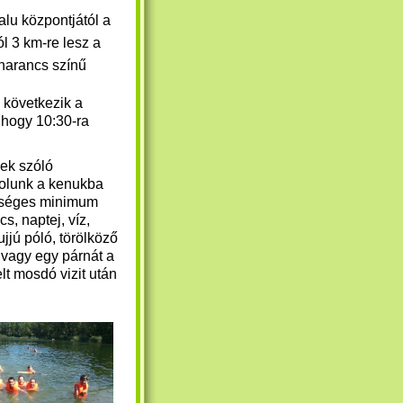
alu központjától a
l 3 km-re lesz a
 narancs színű
 következik a
, hogy 10:30-ra
ek szóló
kolunk a kenukba
kséges minimum
s, naptej, víz,
jú póló, törölköző
 vagy egy párnát a
lt mosdó vizit után