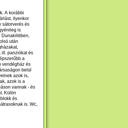
k. A korábbi
rlást, ilyenkor
 sátorverés és
gyénileg is
 Dunakilitiben,
olsó után
gházakat,
ll. panziókat és
épszerűbb a
m vendégház és
társaságon belül
yelnek azok is,
ak, azok is a
láson vannak - és
t. Külön
 blokk és
sátrasoknak is. Wc,