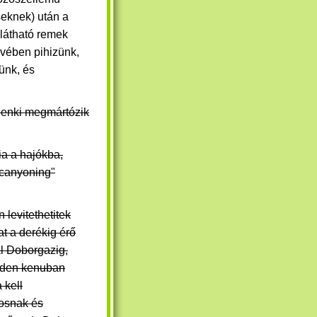
eknek) után a
 látható remek
övében pihizünk,
ünk, és
denki megmártózik
ia a hajókba,
 canyoning"
 levitethetitek
t a derékig érő
l Doborgazig,
nden kenuban
 kell
osnak és