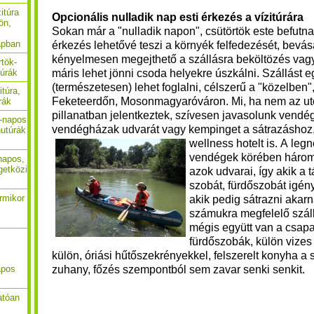
itúra
Opcionális nulladik nap esti érkezés a vízitúrára
ön,
Sokan már a "nulladik napon", csütörtök este befutna
apban
érkezés lehetővé teszi a környék felfedezését, bevásá
kényelmesen megejthető a szállásra beköltözés vagy
rtök-
máris lehet jönni csoda helyekre úszkálni. Szállást e
túrák
(természetesen) lehet foglalni, célszerű a "közelben",
itúra,
Feketeerdőn, Mosonmagyaróváron. Mi, ha nem az ut
rák
pillanatban jelentkeztek, szívesen javasolunk vendé
4-napos
vendégházak udvarát vagy kempinget a sátrazáshoz, i
utúrák
wellness hotelt is.
A legn
vendégek körében háro
-napos,
getközi
azok udvarai, így akik a 
szobát, fürdőszobát igén
ármikor
akik pedig sátrazni akarn
számukra megfelelő szál
mégis együtt van a csapa
fürdőszobák, külön vizes
külön, óriási hűtőszekrényekkel, felszerelt konyha a 
zuhany, főzés szempontból sem zavar senki senkit.
apos
atóan