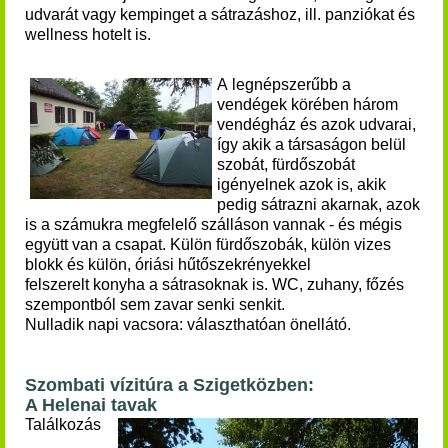
udvarát vagy kempinget a sátrazáshoz, ill. panziókat és
wellness hotelt is.
A legnépszerűbb a
vendégek körében három
vendégház és azok udvarai,
így akik a társaságon belül
szobát, fürdőszobát
igényelnek azok is, akik
pedig sátrazni akarnak, azok
is a számukra megfelelő szálláson vannak - és mégis
együtt van a csapat. Külön fürdőszobák, külön vizes
blokk és külön, óriási hűtőszekrényekkel
felszerelt konyha a sátrasoknak is. WC, zuhany, főzés
szempontból sem zavar senki senkit.
Nulladik napi vacsora: választhatóan önellátó.
Szombati vízitúra a Szigetközben:
A Helenai tavak
Találkozás