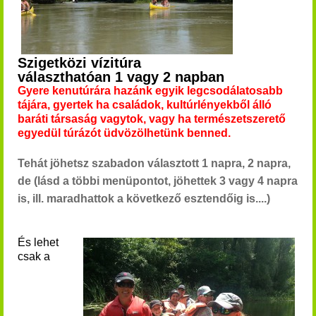
Szigetközi vízitúra
választhatóan 1 vagy 2 napban
Gyere kenutúrára hazánk egyik legcsodálatosabb
tájára, gyertek ha családok, kultúrlényekből álló
baráti társaság vagytok, vagy ha természetszerető
egyedül túrázót üdvözölhetünk benned.
​Tehát jöhetsz szabadon választott 1 napra, 2 napra,
de (lásd a többi menüpontot, jöhettek 3 vagy 4 napra
is, ill. maradhattok a következő esztendőig is....)
És lehet
csak a