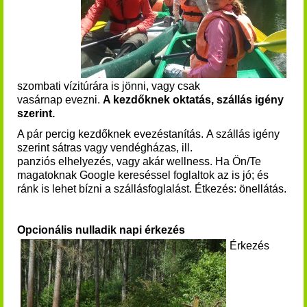
szombati vízitúrára is jönni, vagy csak
vasárnap evezni.
A kezdőknek oktatás, szállás igény
szerint.
A pár percig kezdőknek evezéstanítás.
A szállás igény
szerint sátras vagy vendégházas, ill.
panziós elhelyezés, vagy akár wellness. Ha Ön/Te
magatoknak Google kereséssel foglaltok az is jó; és
ránk is lehet bízni a szállásfoglalást. Étkezés: önellátás.
Opcionális nulladik napi érkezés
Érkezés