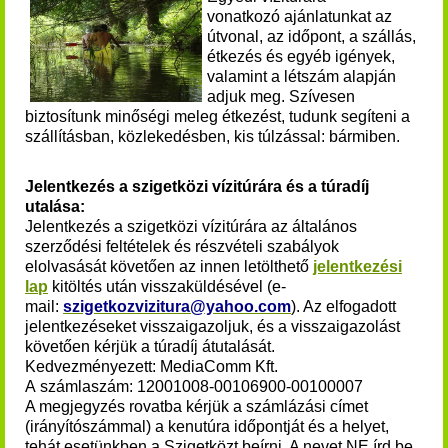
vonatkozó ajánlatunkat az
útvonal, az időpont, a szállás,
étkezés és egyéb igények,
valamint a létszám alapján
adjuk meg. Szívesen
biztosítunk minőségi meleg étkezést, tudunk segíteni a
szállításban, közlekedésben, kis túlzással: bármiben.
Jelentkezés a szigetközi vízitúrára és a túradíj
utalása:
Jelentkezés a szigetközi vízitúrára az általános
szerződési feltételek és részvételi szabályok
elolvasását követően az innen letölthető
jelentkezési
lap
kitöltés után visszaküldésével (e-
mail:
szigetkozvizitura@yahoo.com
). Az elfogadott
jelentkezéseket visszaigazoljuk, és a visszaigazolást
követően kérjük a túradíj átutalását.
Kedvezményezett: MediaComm Kft.
A számlaszám: 12001008-00106900-00100007
A megjegyzés rovatba kérjük a számlázási címet
(irányítószámmal) a kenutúra időpontját és a helyet,
tehát esetünkben a Szigetközt beírni. A nevet NE írd be