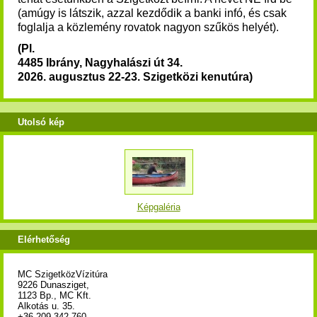
(amúgy is látszik, azzal kezdődik a banki infó, és csak
foglalja a közlemény rovatok nagyon szűkös helyét).
(Pl.
4485 Ibrány, Nagyhalászi út 34.
2026. augusztus 22-23. Szigetközi kenutúra)
Utolsó kép
Képgaléria
Elérhetőség
MC SzigetközVízitúra
9226 Dunasziget,
1123 Bp., MC Kft.
Alkotás u. 35.
+36 209 342 760