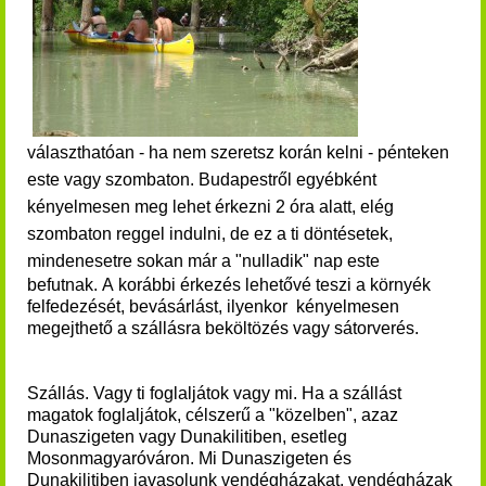
választhatóan - ha nem szeretsz korán kelni -
pénteken
este vagy szombaton. Budapestről egyébként
kényelmesen meg lehet érkezni 2 óra alatt, elég
szombaton reggel indulni, de ez a ti döntésetek,
mindenesetre s
okan már a "nulladik" nap este
befutnak. A korábbi érkezés lehetővé teszi a környék
felfedezését, bevásárlást, ilyenkor kényelmesen
megejthető a szállásra beköltözés vagy sátorverés.
Szállás. Vagy ti foglaljátok vagy mi. Ha a szállást
magatok foglaljátok, célszerű a "közelben", azaz
Dunaszigeten vagy Dunakilitiben, esetleg
Mosonmagyaróváron. Mi Dunaszigeten és
Dunakilitiben javasolunk vendégházakat, vendégházak