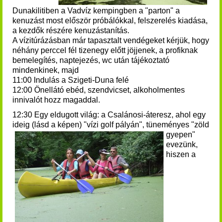
Dunakilitiben a Vadvíz kempingben a "parton" a
kenuzást most először próbálókkal, felszerelés kiadása,
a kezdők részére kenuzástanítás.
A vízitúrázásban már tapasztalt vendégeket kérjük, hogy
néhány perccel fél tizenegy előtt jöjjenek, a profiknak
bemelegítés, naptejezés, wc után tájékoztató
mindenkinek, majd
11:00 Indulás a Szigeti-Duna felé
12:00 Önellátó ebéd, szendvicset, alkoholmentes
innivalót hozz magaddal.
12:30 Egy eldugott világ: a Csalánosi-áteresz, ahol egy
ideig (lásd a képen) "vízi golf pályán",
tüneményes "zöld
gyepen"
evezünk,
hiszen a