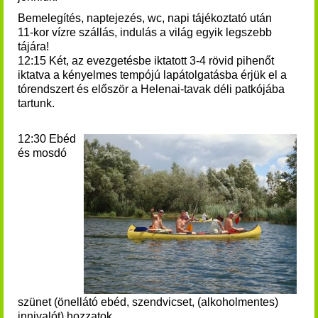
Bemelegítés, naptejezés, wc, napi tájékoztató után
11-kor vízre szállás, indulás a világ egyik legszebb
tájára!
12:15 Két, az evezgetésbe iktatott 3-4 rövid pihenőt
iktatva a kényelmes tempójú lapátolgatásba érjük el a
tórendszert és először a Helenai-tavak déli patkójába
tartunk.
12:30 Ebéd
és mosdó
szünet (önellátó ebéd, szendvicset, (alkoholmentes)
innivalót) hozzatok.