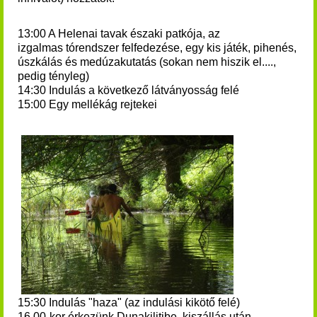
13:00 A Helenai tavak északi patkója, az
izgalmas tórendszer felfedezése, egy kis játék, pihenés,
úszkálás és medúzakutatás (sokan nem hiszik el....,
pedig tényleg)
14:30 Indulás a következő látványosság felé
15:00
Egy mellékág rejtekei
15:30 Indulás "haza" (az indulási kikötő felé)
16.00-kor érkezünk Dunakilitibe, kiszállás után