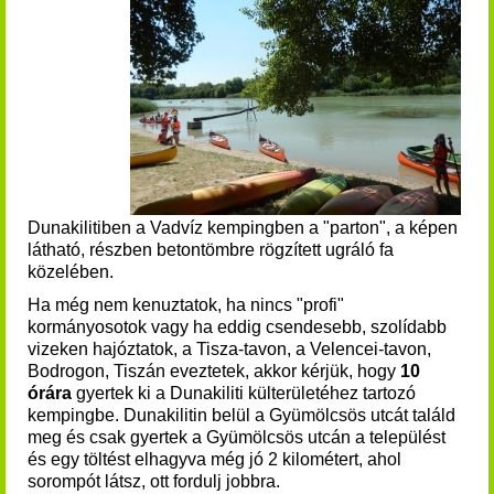
Dunakilitiben a Vadvíz kempingben a "parton", a képen
látható, részben betontömbre rögzített ugráló fa
közelében.
Ha még nem kenuztatok, ha nincs "profi"
kormányosotok vagy ha eddig csendesebb, szolídabb
vizeken hajóztatok, a Tisza-tavon, a Velencei-tavon,
Bodrogon, Tiszán eveztetek, akkor kérjük, hogy
10
órára
gyertek ki a Dunakiliti külterületéhez tartozó
kempingbe. Dunakilitin belül a Gyümölcsös utcát találd
meg és csak gyertek a Gyümölcsös utcán a települést
és egy töltést elhagyva még jó 2 kilométert, ahol
sorompót látsz, ott fordulj jobbra.