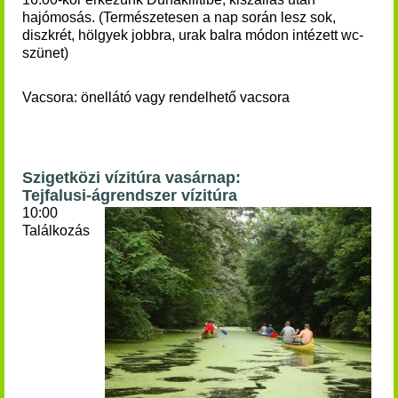
hajómosás. (Természetesen a nap során lesz sok,
diszkrét, hölgyek jobbra, urak balra módon intézett wc-
szünet)
Vacsora: önellátó vagy rendelhető vacsora
Szigetközi vízitúra vasárnap:
Tejfalusi-ágrendszer vízitúra
10:00
Találkozás