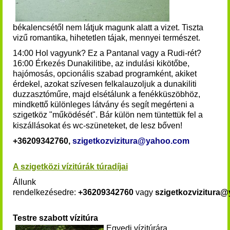
békalencsétől nem látjuk magunk alatt a vizet.
Tiszta
vizű romantika, hihetetlen tájak, mennyei természet.
14:00 Hol vagyunk? Ez a Pantanal vagy a Rudi-rét?
16:00 Érkezés Dunakilitibe, az indulási kikötőbe,
hajómosás, opcionális szabad programként, akiket
érdekel, azokat szívesen felkalauzoljuk a dunakiliti
duzzasztóműre, majd elsétálunk a fenékküszöbhöz,
mindkettő különleges látvány és segít megérteni a
szigetköz "működését".
Bár külön nem tüntettük fel a
kiszállásokat és wc-szüneteket, de lesz bőven!
+36209342760,
szigetkozvizitura@yahoo.com
A szigetközi vízitúrák túradíjai
Állunk
rendelkezésedre:
+36209342760
vagy
szigetkozvizitura
Testre szabott vízitúra
Egyedi vízitúrára