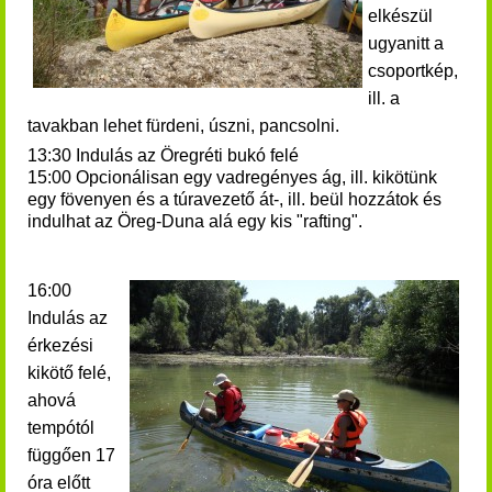
elkészül
ugyanitt a
csoportkép,
ill. a
tavakban lehet fürdeni, úszni, pancsolni.
13:30 Indulás az Öregréti bukó felé
15:00 Opcionálisan egy vadregényes ág, ill. kikötünk
egy fövenyen és a túravezető át-, ill. beül hozzátok és
indulhat az Öreg-Duna alá egy kis "rafting".
16:00
Indulás az
érkezési
kikötő felé,
ahová
tempótól
függően 17
óra előtt