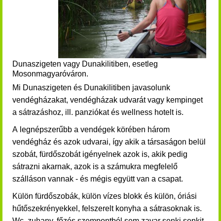
Dunaszigeten vagy Dunakilitiben, esetleg
Mosonmagyaróváron.
Mi Dunaszigeten és
Dunakilitiben javasolunk
vendégházakat, vendégházak udvarát vagy kempinget
a sátrazáshoz, ill. panziókat és wellness hotelt is.
A legnépszerűbb a vendégek körében három
vendégház és azok udvarai, így akik a társaságon belül
szobát, fürdőszobát igényelnek azok is, akik pedig
sátrazni akarnak, azok is a számukra megfelelő
szálláson vannak - és mégis együtt van a csapat.
Külön fürdőszobák, külön vízes blokk és külön, óriási
hűtőszekrényekkel, felszerelt konyha a sátrasoknak is.
Wc, zuhany, főzés szempontból sem zavar senki senkit.