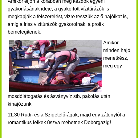
Amikor eljön a korábban még kezdők egyéni
gyakorlásának ideje, a gyakorlott vízitúrázók is
megkapják a felszerelést, vízre tesszük az ő hajóikat is,
amíg a friss vízitúrázók gyakorolnak, a profik
bemelegítenek.
Amikor
minden hajó
menetkész,
még egy
mosdólátogatás és ásványvíz stb. pakolás után
kihajózunk.
11:30 Rudi- és a Szigetelő-ágak, majd egy zátonytól a
romantikus lelkek úszva mehetnek Doborgazig!