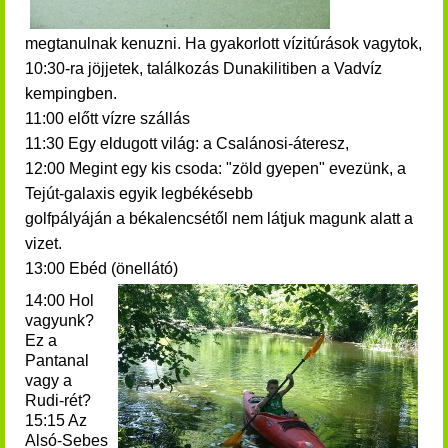
megtanulnak kenuzni. Ha gyakorlott vízitúrások vagytok,
10:30-ra jöjjetek, találkozás Dunakilitiben a Vadvíz
kempingben.
11:00 előtt vízre szállás
11:30 Egy eldugott világ: a Csalánosi-áteresz,
12:00 Megint egy kis csoda: "zöld gyepen" evezünk, a
Tejút-galaxis egyik legbékésebb
golfpályáján a békalencsétől nem látjuk magunk alatt a
vizet.
13:00 Ebéd (önellátó)
14:00 Hol
vagyunk?
Ez a
Pantanal
vagy a
Rudi-rét?
15:15 Az
Alsó-Sebes