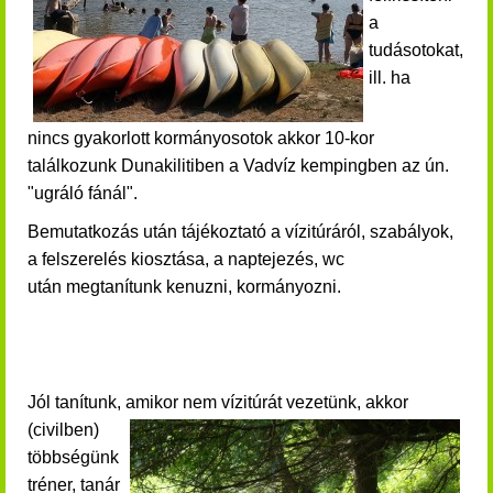
a
tudásotokat,
ill. ha
nincs gyakorlott kormányosotok akkor 10-kor
találkozunk Dunakilitiben a Vadvíz kempingben az ún.
"ugráló fánál".
Bemutatkozás után t
ájékoztató a vízitúráról, szabályok,
a felszerelés kiosztása, a naptejezés, wc
után
megtanítunk kenuzni, kormányozni.
Jól tanítunk, amikor nem
vízitúrát vezetünk, akkor
(civilben)
többségünk
tréner, tanár