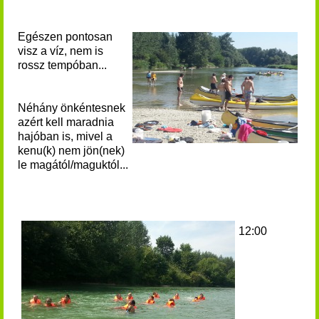
Egészen pontosan
visz a víz, nem is
rossz tempóban...
Néhány önkéntesnek
azért kell maradnia
hajóban is, mivel a
kenu(k) nem jön(nek)
le magától/maguktól...
12:00