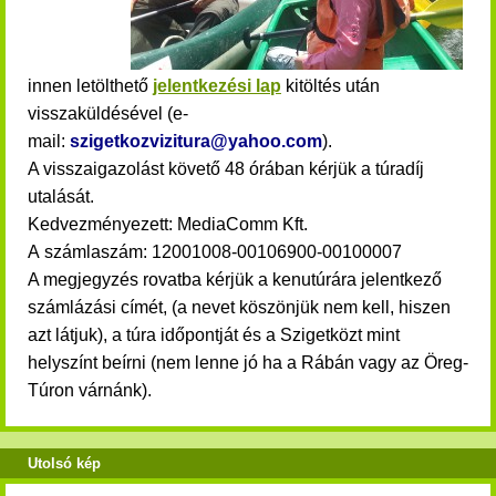
innen
letölthető
jelentkezési lap
kitöltés után
visszaküldésével (e-
mail:
szigetkozvizitura@yahoo.com
).
A visszaigazolást követő 48 órában kérjük a túradíj
utalását.
Kedvezményezett: MediaComm Kft.
A számlaszám: 12001008-00106900-00100007
A megjegyzés rovatba kérjük a kenutúrára jelentkező
számlázási címét, (a nevet köszönjük nem kell, hiszen
azt látjuk), a túra időpontját és a Szigetközt mint
helyszínt beírni (nem lenne jó ha a Rábán vagy az Öreg-
Túron várnánk).
Utolsó kép