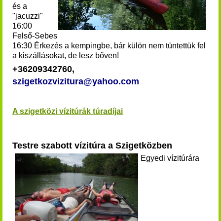
és a
"jacuzzi"
16:00
Felső-Sebes
16:30 Érkezés a kempingbe, bár külön nem tüntettük fel
a kiszállásokat, de lesz bőven!
+36209342760,
szigetkozvizitura@yahoo.com
A szigetközi vízitúrák túradíjai
Testre szabott vízitúra a Szigetközben
Egyedi vízitúrára