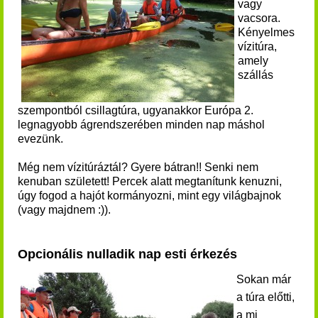
vagy
vacsora.
Kényelmes
vízitúra,
amely
szállás
szempontból csillagtúra, ugyanakkor Európa 2.
legnagyobb ágrendszerében minden nap máshol
evezünk.
Még nem vízitúráztál? Gyere bátran!! Senki nem
kenuban született! Percek alatt megtanítunk kenuzni,
úgy fogod a hajót kormányozni, mint egy világbajnok
(vagy majdnem :)).
Opcionális nulladik nap esti érkezés
Sokan már
a túra előtti,
a mi