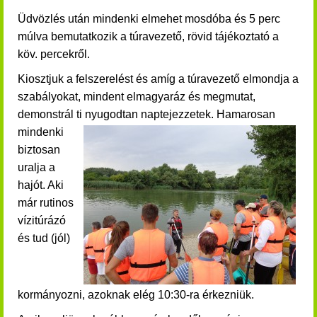
Üdvözlés után mindenki elmehet mosdóba és 5 perc
múlva b
emutatkozik a túravezető, rövid t
ájékoztató a
köv. percekről.
Kiosztjuk a felszerelést és amíg a túravezető elmondja a
szabályokat, mindent elmagyaráz és megmutat,
demonstrál ti nyugodtan naptejezzetek.
Hamarosan
mindenki
biztosan
uralja a
hajót. Aki
már rutinos
vízitúrázó
és tud (jól)
kormányozni, azoknak elég 10:30-ra érkezniük.