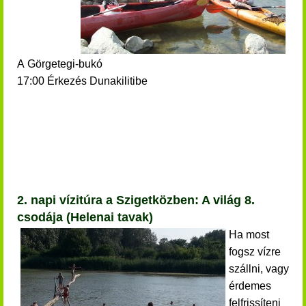
A Görgetegi-bukó
17:00 Érkezés Dunakilitibe
2. napi vízitúra a Szigetközben: A világ 8.
csodája (Helenai tavak)
Ha most
fogsz vízre
szállni, vagy
érdemes
felfrissíteni