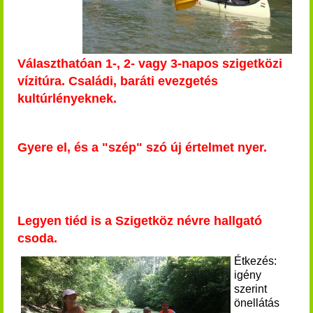
Választhatóan 1-, 2- vagy 3-napos szigetközi
vízitúra. Családi, baráti evezgetés
kultúrlényeknek.
Gyere el, és a "szép" szó új értelmet nyer.
L
egyen tiéd is a Szigetköz névre hallgató
csoda.
Étkezés:
igény
szerint
önellátás