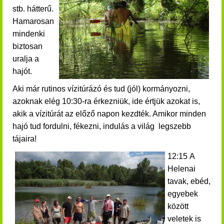
stb. hátterű.
Hamarosan
mindenki
biztosan
uralja a
hajót.
Aki már rutinos vízitúrázó és tud (jól) kormányozni,
azoknak elég 10:30-ra érkezniük, ide értjük azokat is,
akik a vízitúrát az előző napon kezdték. Amikor minden
hajó tud fordulni, fékezni, indulás
a világ legszebb
tájaira!
12:15 A
Helenai
tavak, ebéd,
egyebek
között
veletek is