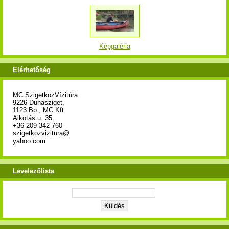
Képgaléria
Elérhetőség
MC SzigetközVízitúra
9226 Dunasziget,
1123 Bp., MC Kft.
Alkotás u. 35.
+36 209 342 760
szigetkozvizitura@
yahoo.com
Levelezőlista