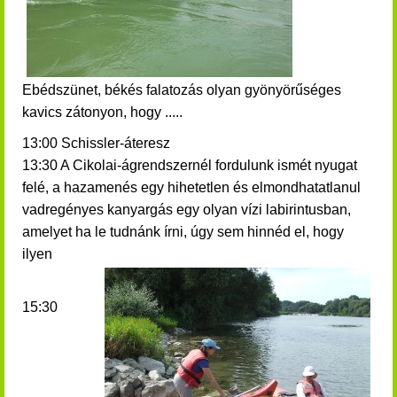
Ebédszünet, békés falatozás olyan gyönyörűséges
kavics zátonyon, hogy .....
13:00 Schissler-áteresz
13:30 A Cikolai-ágrendszernél fordulunk ismét nyugat
felé, a hazamenés egy hihetetlen és elmondhatatlanul
vadregényes kanyargás egy olyan vízi labirintusban,
amelyet ha le tudnánk írni, úgy sem hinnéd el, hogy
ilyen
15:30