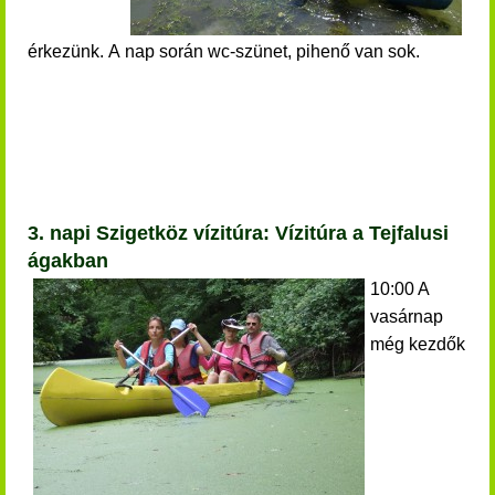
érkezünk.
A nap során wc-szünet, pihenő van sok.
3. napi Szigetköz vízitúra: Vízitúra a Tejfalusi
ágakban
10:00 A
vasárnap
még kezdők