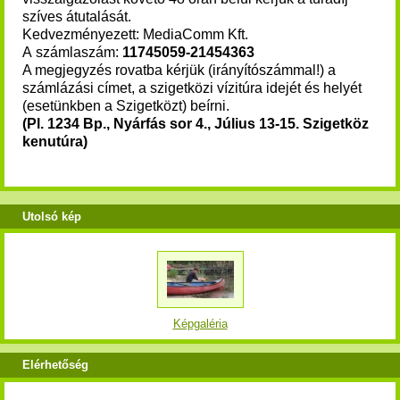
szíves átutalását.
Kedvezményezett: MediaComm Kft.
A számlaszám:
11745059-21454363
A megjegyzés rovatba kérjük (irányítószámmal!) a
számlázási címet, a szigetközi vízitúra idejét és helyét
(esetünkben a Szigetközt) beírni.
(Pl. 1234 Bp., Nyárfás sor 4., Július 13-15. Szigetköz
kenutúra)
Utolsó kép
Képgaléria
Elérhetőség