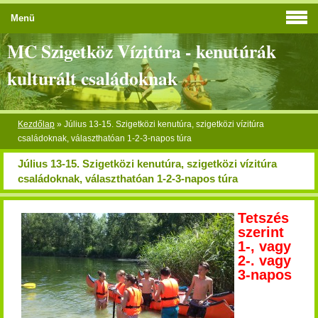
Menü
MC Szigetköz Vízitúra - kenutúrák
kulturált családoknak
Kezdőlap
»
Július 13-15. Szigetközi kenutúra, szigetközi vízitúra
családoknak, választhatóan 1-2-3-napos túra
Július 13-15. Szigetközi kenutúra, szigetközi vízitúra
családoknak, választhatóan 1-2-3-napos túra
Tetszés
szerint
1-, vagy
2-. vagy
3-napos