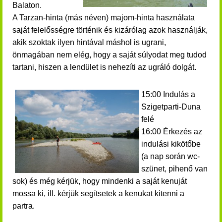
Balaton.
A Tarzan-hinta (más néven) majom-hinta használata
saját felelősségre történik és kizárólag azok használják,
akik szoktak ilyen hintával máshol is ugrani,
önmagában nem elég, hogy a saját súlyodat meg tudod
tartani, hiszen a lendület is nehezíti az ugráló dolgát.
15:00 Indulás a
Szigetparti-Duna
felé
16:00 Érkezés az
indulási kikötőbe
(a nap során wc-
szünet, pihenő van
sok) és még kérjük, hogy mindenki a saját kenuját
mossa ki, ill. kérjük segítsetek a kenukat kitenni a
partra.