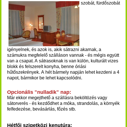
szobát, fürdőszobát
igényelnek, és azok is, akik sátrazni akarnak, a
számukra megfelelő szálláson vannak - és mégis együtt
van a csapat. A sátrasoknak is van külön, kulturált vizes
blokk és felszerelt konyha, benne óriási
hűtőszekrények.
A hét bármely napján lehet kezdeni a 4
napot, bármikor be lehet kapcsolódni.
Opcionális "nulladik" nap:
Már ekkor megejthető a szállásra beköltözés vagy
sátorverés - és kezdődhet a móka, strandolás, a környék
felfedezése, bevásárlás, főzés stb.
Hétfői szigetközi kenutúra: