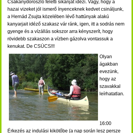
Csákánydoroszló feletti sikánját idézi. Vagy, hogy a
hazai vizeket jól ismerő ínyenceknek kedvet csináljunk,
a Hernád Zsujta közelében lévő hattúnyak alakú
kanyarjait idéző szakasz vár ránk, igen, itt a sodrás nem
gyenge és a vízállás sokszor arra kényszerít, hogy
rövidebb szakaszon a vízben gázolva vontassuk a
kenukat. De CSÚCS!!!
Olyan
ágakban
evezünk,
hogy az
szavakkal
leírhatatlan.
16:00
Érkezés az indulási kikötőbe (a nap során lesz persze