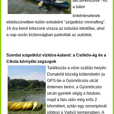
becserkészése - és
a bátor
önkénteseknek
ebédszünetben külön extraként "szigetközi minirafting".
16 óra körül érkezünk vissza az indulási kikötőbe, ahol
a nap során biztonságban parkoltak az autóitok.
Szerdai szigetközi vízitúra-kaland: a Csökös-ág és a
Cikola környéki zegzugok
Találkozás a vízre szállás helyén
Dunakiliti község külterületén (a
GPS-be a Gyümölcsös utcát
érdemes beírni, a Gyümölcsös
utcán gyertek végig a faluban,
majd a falu után még erős 2
kilométert, aztán egy sorompónál
jobbra) a Vadvíz kempingben. A