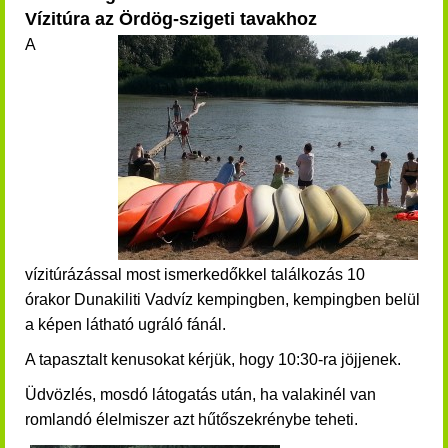
Vízitúra az Ördög-szigeti tavakhoz
A
vízitúrázással most ismerkedőkkel találkozás
10
órakor
Dunakiliti Vadvíz kempingben, kempingben belül
a képen látható ugráló fánál.
A tapasztalt kenusokat kérjük, hogy 10:30-ra jöjjenek.
Üdvözlés, mosdó látogatás után, ha valakinél van
romlandó élelmiszer azt hűtőszekrénybe teheti.