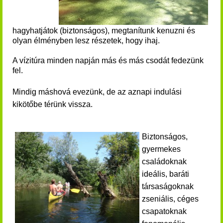
hagyhatjátok (biztonságos), megtanítunk kenuzni és
olyan élményben lesz részetek, hogy ihaj.
A vízitúra minden napján más és más csodát fedezünk
fel.
Mindig máshová evezünk, de az aznapi indulási
kikötőbe térünk vissza.
Biztonságos,
gyermekes
családoknak
ideális, baráti
társaságoknak
zseniális, céges
csapatoknak