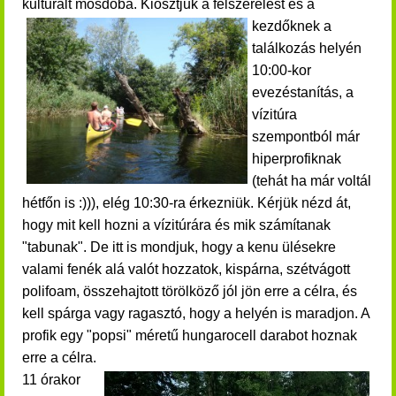
kulturált mosdóba. Kiosztjuk a felszerelést és
a
kezdőknek a
találkozás helyén
10:00-kor
evezéstanítás, a
vízitúra
szempontból már
hiperprofiknak
(tehát ha már voltál
hétfőn is :))), elég 10:30-ra érkezniük.
Kérjük nézd át,
hogy mit kell hozni a vízitúrára és mik számítanak
"tabunak".
De itt is mondjuk, hogy a kenu ülésekre
valami fenék alá valót hozzatok, kispárna, szétvágott
polifoam, összehajtott törölköző jól jön erre a célra, és
kell spárga vagy ragasztó, hogy a helyén is maradjon. A
profik egy "popsi" méretű hungarocell darabot hoznak
erre a célra.
11 órakor