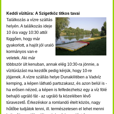
Keddi vízitúra: A Szigetköz titkos tavai
Találkozás a vízre szállás
helyén. A találkozás ideje
10 óra vagy 10:30 attól
függően, hogy már
gyakorlott, a hajót jól uraló
kormányos van-e
veletek.
Aki már
többször ült kenuban, annak elég 10:30-ra jönnie, a
vízitúrázást ma kezdők pedig kérjük, hogy 10-re
jöjjenek.
A vízre szállás helye Dunakilitiben a Vadvíz
kemping, a képen látható partszakasz, és azon belül is -
ha erősen nézed, a képen is felfedezhetsz egy a víz fölé
behajló ugráló fát - az ugráló fa közelében lévő
túravezető. Érkezéskor a romlandó ételt közös, nagy
hűtőbe tudjátok tenni, ill. természetesen el lehet menni