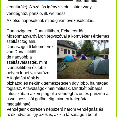
fenomenális
kenutúrák:).
A szállás igény szerint: sátor vagy
vendégház, panzió, ill. wellness.
Az első naposoknak mindig van evezésoktatás.
Dunaszigeten, Dunakilitiben, Feketeerdőn,
Mosonmagyaróváron (egyszóval a környéken) érdemes
szállást foglalni.
Dunasziget 6 kilométerre
van Dunakilititől,
de nagyobb a
szállásválaszték, mint
Dunakilitiben és több
helyen lehet vacsorázni.
A foglalást ránk is
bízhatod és nekünk természetesen úgy jobb, ha magad
foglalsz. A távolságok minimálisak.
Mindkét bűbájos
falucskában a kempingtől a vendégházon és panzión át
a wellness, sőt golfhotelig minden kategória
megtalálható.
Vendégeink körében népszerű három vendégház és
azok udvarai, így azok is, akik a társaságon belül