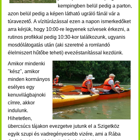
kempingben belül pedig a parton,
azon belül pedig a képen látható ugráló fánál vár a
túravezető.
A vízitúrázással ezen a napon ismerkedőket
arra kérjük, hogy 10:00-re legyenek szívesek érkezni, a
rutinos profikkal pedig 10:30-kor találkozunk, ugyanis
mosdólátogatás után (aki szeretné a romlandó
élelmiszert hűtőbe teheti) evezéstanítással kezdünk.
Amikor mindenki
"kész", amikor
minden kormányos
esélyes egy
kenuvilágbajnoki
címre, akkor
indulunk.
Hihetetlen,
übercsúcs tájakon evezgetve jutunk el a Szigetköz
egyik szupi és vadregényesebb vizére, ami a Rába