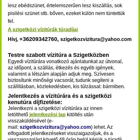
lesz ebédszünet, értelemszerűen lesz kiszállás, sok
pisilési szünet stb. bőven, ezeket külön nem tüntettük
fel.
A szigetközi vízitúrák túradíjai
+36209342760,
Hívj,
szigetkozvizitura@yahoo.com
Testre szabott vízitúra a Szigetközben
Egyedi vízitúrára vonatkozó ajánlatunkat az útvonal,
az időpont, a szállás, étkezés és egyéb igények,
valamint a létszám alapján adjuk meg. Szívesen
biztosítunk minőségi vacsorát, tudunk segíteni a
szállításban, közlekedésben, kis túlzással: bármiben.
Jelentkezés a vízitúrára és a szigetközi
kenutúra díjfizetése:
Jelentkezni a szigetközi vízitúrára az innen
letölthető
jelentkezési lap
kitöltés után
visszaküldésével (e-
mail:
szigetkozvizitura@yahoo.com
) lehet. Az
elfogadott jelentkezéseket visszaigazoljuk, és a
visszaigazolást követő 48 órán belül kérjük a túradíj