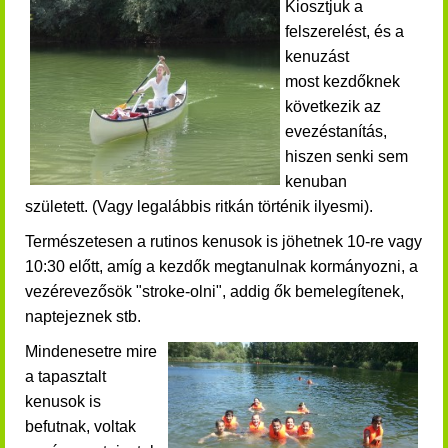
Kiosztjuk a
felszerelést, és a
kenuzást
most kezdőknek
következik az
evezéstanítás,
hiszen senki sem
kenuban
született.
(Vagy legalábbis ritkán történik ilyesmi).
Természetesen a rutinos kenusok is jöhetnek 10-re vagy
10:30 előtt, amíg a kezdők megtanulnak kormányozni, a
vezérevezősök "stroke-olni", addig ők bemelegítenek,
naptejeznek stb.
Mindenesetre mire
a tapasztalt
kenusok is
befutnak, voltak