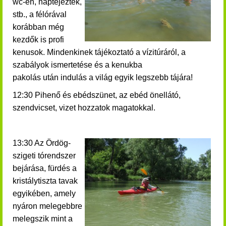
wc-én, naptejeztek,
stb., a félórával
korábban még
kezdők is profi
kenusok.
Mindenkinek t
ájékoztató a vízitúráról, a
szabályok ismertetése és a
kenukba
pakolás után indulás a világ egyik legszebb tájára!
12:30 Pihenő és ebédszünet, az ebéd önellátó,
szendvicset, vizet hozzatok magatokkal.
13:30 Az Ördög-
szigeti tórendszer
bejárása, fürdés a
kristálytiszta tavak
egyikében, amely
nyáron melegebbre
melegszik mint a