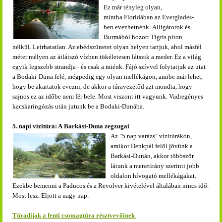
Ez már tényleg olyan,
mintha Floridában az Everglades-
ben evezhetnénk. Alligátorok és
Burmából hozott Tigris piton
nélkül. Leírhatatlan. Az ebédszünetet olyan helyen tartjuk, ahol másfél
méter mélyen az átlátszó vízben tökéletesen látszik a meder. Ez a világ
egyik legszebb strandja - és csak a miénk. Fájó szívvel folytatjuk az utat
a Bodaki-Duna felé, mégpedig egy olyan mellékágon, amibe már lehet,
hogy be akartatok evezni, de akkor a túravezetőd azt mondta, hogy
sajnos ez az időbe nem fér bele. Most viszont itt vagyunk. Vadregényes
kacskaringózás után jutunk be a Bodaki-Dunába.
5. napi vízitúra: A Barkási-Duna zegzugai
Az "5 nap varázs" vízitúrákon,
amikor Denkpál felöl jövünk a
Barkási-Dunán, akkor többször
látunk a menetirány szerinti jobb
oldalon hívogató mellékágakat.
Ezekbe bemenni a Paducos és a Revolver kivételével általában nincs idő.
Most lesz. Eljött a nagy nap.
Túradíjak a fenti csomagtúra résztvevőinek