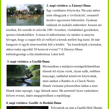
2. napi vízitúra: a Zátonyi-Duna
Egy csodálatos folyócska. Pár száz méter
után elhagyjuk a 'civilizációt', onnantól
kezdve egyenesen hihetetlen. Gyakran
találunk itt úszkáló embereket: hosszú táv
úszókat, fitt osztrák és szlovák 100+ éveseket, vízilabdázó gyerekeket,
sportos örömködőket. A tiszta és háborítatlan víz minket is annyira
hívogat, hogy a csapat fele jó eséllyel a kenuk mellett fog úszni. Itt már
hangzott el egyik túravezetőnk felé a kérdés: "ha összekötjük a kenukat,
akkor tudsz egyedül 10 kenuval evezni"? A Zátonyi-Duna
különlegessége a lila tündérrózsa. Látni kell.
3. napi vízitúra: a Gazfűi-Duna
Mostanában a malájzia-országreklámokban
tűnnek fel olyan vízek, olyan szűk, erdőben
kanyargó, nádfallal körülvett folyócskák,
mint amiket a Rambo és a Chuck Norris
filmek vietnami jeleneteiben láthat a retro
filmek iránt rajongó, vagy láttunk anno. Ha szeretnél ilyen varázslatos
helyen evezni, máris megspórolható a repülőjegy.
4. napi vízitúra:
Gazfűi- és Bodaki-Duna
Folytatjuk az utat a Gazfűi-Holt Dunán.