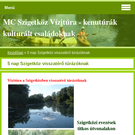
Menü
MC Szigetköz Vízitúra - kenutúrák
kulturált családoknak
Kezdőlap
»
5 nap Szigetköz visszatérő túrázóknak
5 nap Szigetköz visszatérő túrázóknak
Vízitúra a Szigetközben visszatérő túrázóknak
Szigetközi evezések
titkos útvonalakon