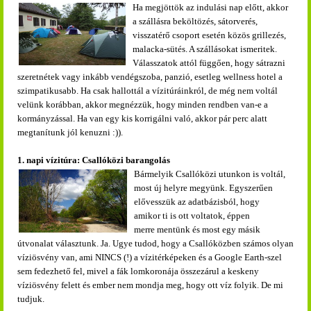
Ha megjöttök az indulási nap előtt, akkor
a szállásra beköltözés, sátorverés,
visszatérő csoport esetén közös grillezés,
malacka-sütés. A szállásokat ismeritek.
Válasszatok attól függően, hogy sátrazni
szeretnétek vagy inkább vendégszoba, panzió, esetleg wellness hotel a
szimpatikusabb. Ha csak hallottál a vízitúráinkról, de még nem voltál
velünk korábban, akkor megnézzük, hogy minden rendben van-e a
kormányzással. Ha van egy kis korrigálni való, akkor pár perc alatt
megtanítunk jól kenuzni :)).
1. napi vízitúra: Csallóközi barangolás
Bármelyik Csallóközi utunkon is voltál,
most új helyre megyünk. Egyszerűen
elővesszük az adatbázisból, hogy
amikor ti is ott voltatok, éppen
merre mentünk és most egy másik
útvonalat választunk. Ja. Ugye tudod, hogy a Csallóközben számos olyan
víziösvény van, ami NINCS (!) a vízitérképeken és a Google Earth-szel
sem fedezhető fel, mivel a fák lomkoronája összezárul a keskeny
víziösvény felett és ember nem mondja meg, hogy ott víz folyik. De mi
tudjuk.