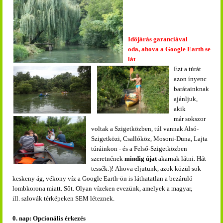
Időjárás garanciával
oda, ahova a Google Earth se
lát
Ezt a túrát
azon ínyenc
barátainknak
ajánljuk,
akik
már sokszor
voltak a Szigetközben, túl vannak Alsó-
Szigetközi, Csallóköz, Mosoni-Duna, Lajta
túráinkon - és a Felső-Szigetközben
szeretnének
mindig újat
akarnak látni. Hát
tessék:)! Ahova eljutunk, azok közül sok
keskeny ág, vékony víz a Google Earth-ön is láthatatlan a bezáruló
lombkorona miatt. Sőt. Olyan vízeken evezünk, amelyek a magyar,
ill. szlovák térképeken SEM léteznek.
0. nap: Opcionális érkezés