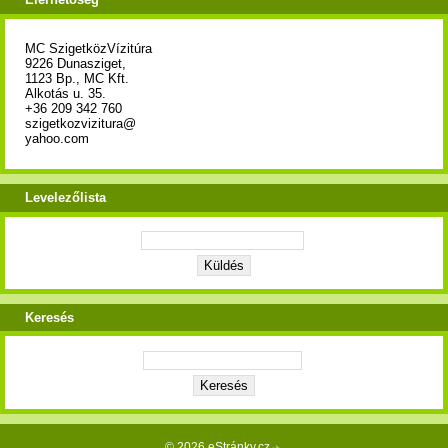
MC SzigetközVízitúra
9226 Dunasziget,
1123 Bp., MC Kft.
Alkotás u. 35.
+36 209 342 760
szigetkozvizitura@
yahoo.com
Levelezőlista
Keresés
© 2026 eStránky.cz