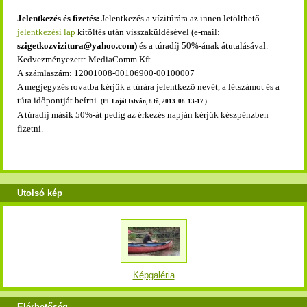
Jelentkezés és fizetés:
Jelentkezés a vízitúrára az innen letölthető
jelentkezési lap
kitöltés után visszaküldésével (e-mail:
szigetkozvizitura@yahoo.com)
és a
túradíj
50%-ának átutalásával.
Kedvezményezett: MediaComm Kft.
A számlaszám:
12001008-00106900-00100007
A megjegyzés rovatba kérjük a túrára jelentkező nevét, a létszámot és a
túra időpontját beírni.
(Pl. Lojál István, 8 fő, 2013. 08. 13-17.)
A túradíj másik 50%-át pedig az érkezés napján kérjük készpénzben
fizetni.
Utolsó kép
Képgaléria
Elérhetőség