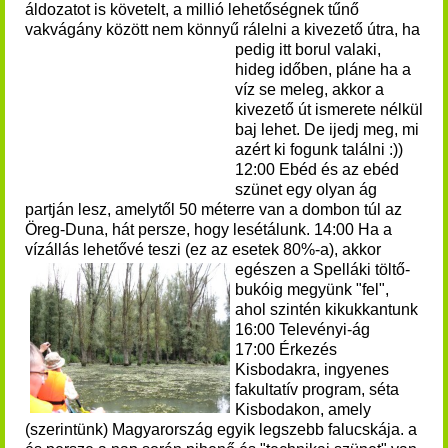
áldozatot is követelt, a millió lehetőségnek tűnő
vakvágány között nem könnyű rálelni a kivezető útra, ha
pedig itt
borul valaki,
hideg időben, pláne ha a
víz se meleg, akkor a
kivezető út ismerete nélkül
baj lehet. De ijedj meg, mi
azért ki fogunk találni :))
12:00 Ebéd és az ebéd
szünet egy olyan ág
partján lesz, amelytől 50 méterre van a dombon túl az
Öreg-Duna, hát persze, hogy lesétálunk. 14:00 Ha a
vízállás lehetővé teszi (ez az esetek 80%-a), akkor
egészen a Spelláki
töltő-
bukóig megyünk "fel",
ahol szintén kikukkantunk
16:00 Televényi-ág
17:00 Érkezés
Kisbodakra, ingyenes
fakultatív program, séta
Kisbodakon, amely
(szerintünk) Magyarország egyik legszebb falucskája. a