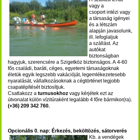
vagy a
csoport intézi vagy
a társaság igényei
és a létszám
alapján javasolunk,
ill. lefoglaljuk
a szállást. Az
autókat
biztonságban
hagyjuk, szerencsére a Szigetköz biztonságos.
A 4-60
fős családi, baráti, céges, egyetemi társaságoknak
életük egyik legszebb vakációját, legemlékezetesebb
nyaralását, vállalkozásoknak a cégtörténet legjobb
csapatépítését biztosítjuk.
Csatlakozz a
turnusokhoz
vagy kérjétek ezt az
útvonalat külön vízitúraként legalább 4 főre bármikor(ra).
(+36) 209 342 760.
Opcionális 0. nap: Érkezés, beköltözés, sátorverés
Kb. a vendégek