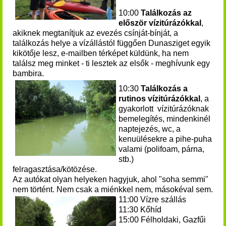
10:00
Találkozás az
először vízitúrázókkal
,
akiknek megtanítjuk az evezés csínját-bínját, a
találkozás helye a vízállástól függően Dunasziget egyik
kikötője lesz, e-mailben térképet küldünk, ha nem
találsz meg minket - ti lesztek az elsők - meghívunk egy
bambira.
10:30
Találkozás a
rutinos vízitúrázókkal
, a
gyakorlott vízitúrázóknak
bemelegítés, mindenkinél
naptejezés, wc, a
kenuülésekre a pihe-puha
valami (polifoam, párna,
stb.)
felragasztása/kötözése.
Az autókat olyan helyeken hagyjuk, ahol "soha semmi"
nem történt. Nem csak a miénkkel nem, másokéval sem.
11:00 Vízre szállás
11:30 Kőhíd
15:00 Félholdaki, Gazfűi