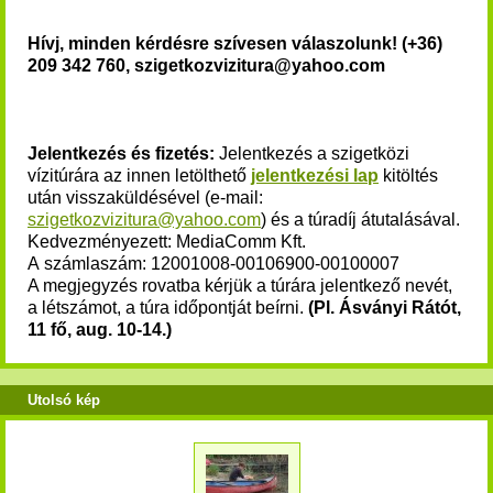
Hívj, minden kérdésre szívesen válaszolunk! (+36)
209 342 760, szigetkozvizitura@yahoo.com
Jelentkezés és fizetés:
Jelentkezés a szigetközi
vízitúrára az innen letölthető
jelentkezési lap
kitöltés
után visszaküldésével (e-mail:
szigetkozvizitura@yahoo.com
) és a túradíj átutalásával.
Kedvezményezett: MediaComm Kft.
A számlaszám: 12001008-00106900-00100007
A megjegyzés rovatba kérjük a túrára jelentkező nevét,
a létszámot, a túra időpontját beírni.
(Pl. Ásványi Rátót,
11 fő, aug. 10-14.)
Utolsó kép