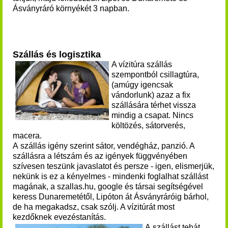
Ásványráró környékét 3 napban.
Szállás és logisztika
A vízitúra szállás
szempontból csillagtúra,
(amúgy igencsak
vándorlunk) azaz a fix
szállására térhet vissza
mindig a csapat. Nincs
költözés, sátorverés,
macera.
A szállás igény szerint sátor, vendégház, panzió. A
szállásra a létszám és az igények függvényében
szívesen teszünk javaslatot és persze - igen, elismerjük,
nekünk is ez a kényelmes - mindenki foglalhat szállást
magának, a szallas.hu, google és társai segítségével
keress Dunaremetétől, Lipóton át Ásványráróig bárhol,
de ha megakadsz, csak szólj. A vízitúrát most
kezdőknek evezéstanítás.
A szállást tehát