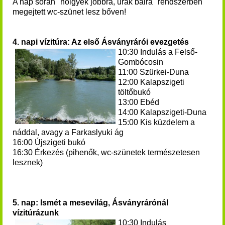
A nap során "hölgyek jobbra, urak balra" rendszerben
megejtett wc-szünet lesz bőven!
4. napi vízitúra: Az első Ásványrárói evezgetés
10:30 Indulás a Felső-
Gombócosin
11:00 Szürkei-Duna
12:00 Kalapszigeti
töltőbukó
13:00 Ebéd
14:00 Kalapszigeti-Duna
15:00 Kis küzdelem a
náddal, avagy a Farkaslyuki ág
16:00 Újszigeti bukó
16:30 Érkezés (pihenők, wc-szünetek természetesen
lesznek)
5. nap: Ismét a mesevilág, Ásványrárónál
vízitúrázunk
10:30 Indulás