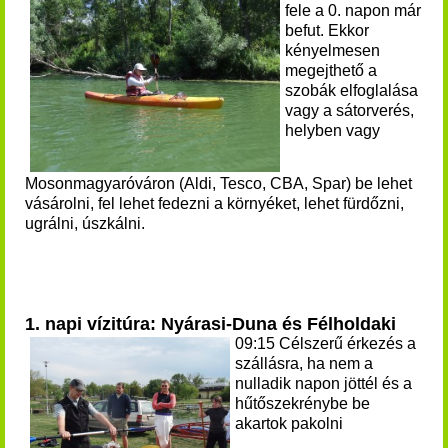
fele a 0. napon már
befut. Ekkor
kényelmesen
megejthető a
szobák elfoglalása
vagy a sátorverés,
helyben vagy
Mosonmagyaróváron (Aldi, Tesco, CBA, Spar) be lehet
vásárolni, fel lehet fedezni a környéket, lehet fürdőzni,
ugrálni, úszkálni.
1. napi vízitúra: Nyárasi-Duna és Félholdaki
09:15 Célszerű érkezés a
szállásra, ha nem a
nulladik napon jöttél és a
hűtőszekrénybe be
akartok pakolni