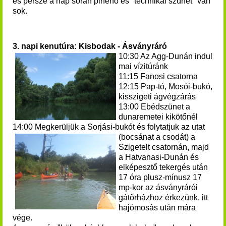
és persze a nap során pihenő és "technikai szünet" van
sok.
3. napi kenutúra: Kisbodak - Ásványráró
10:30 Az Agg-Dunán indul
mai vízitúránk
11:15 Fanosi csatorna
12:15 Pap-tó, Mosói-bukó,
kisszigeti ágvégzárás
13:00 Ebédszünet a
dunaremetei kikötőnél
14:00 Megkerüljük a Sorjási-bukót és folytatjuk az utat
(bocsánat a csodát) a
Szigetelt csatornán, majd
a Hatvanasi-Dunán és
elképesztő tekergés után
17 óra plusz-mínusz 17
mp-kor az ásványrárói
gátőrházhoz érkezünk, itt
hajómosás után mára
vége.