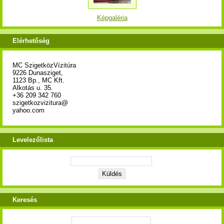
Képgaléria
Elérhetőség
MC SzigetközVízitúra
9226 Dunasziget,
1123 Bp., MC Kft.
Alkotás u. 35.
+36 209 342 760
szigetkozvizitura@
yahoo.com
Levelezőlista
Keresés