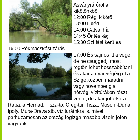
Ásványráróról a
kikötőnkből
12:00 Régi kikötő
13:00 Ebéd
14:00 Gatyai híd
14:45 Öntési-ág
15:30 Szilfási kerülés
16:00 Pókmacskási zárás
17:00 És sajnos itt a vége,
de ne csüggedj, most
rögtön lehet hosszabbítani
és akár a nyár végéig itt a
Szigetközben maradni
vagy novemberig a
hétvégi vízitúrákon részt
venni, de akár jöhetsz a
Rába, a Hernád, Tisza-tó, Öreg-túr, Tisza, Mosoni-Duna,
Ipoly, Mura-Dráva stb. vízitúráinkra is, mivel
párhuzamosan az ország legizgalmasabb vizein jelen
vagyunk.