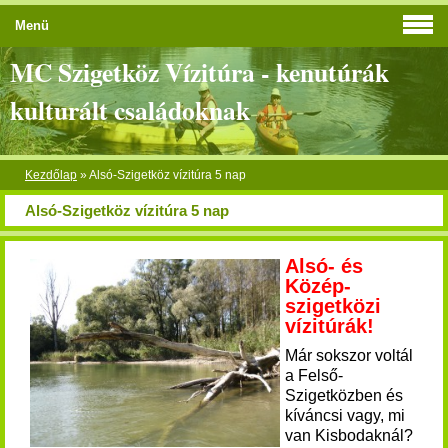
Menü
MC Szigetköz Vízitúra - kenutúrák
kulturált családoknak
Kezdőlap
»
Alsó-Szigetköz vízitúra 5 nap
Alsó-Szigetköz vízitúra 5 nap
Alsó- és
Közép-
szigetközi
vízitúrák!
Már sokszor voltál
a Felső-
Szigetközben és
kíváncsi vagy, mi
van Kisbodaknál?