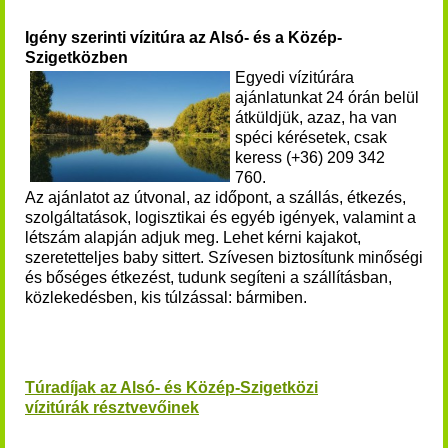
Igény szerinti vízitúra az Alsó- és a Közép-
Szigetközben
Egyedi vízitúrára
ajánlatunkat 24 órán belül
átküldjük, azaz, ha van
spéci kérésetek, csak
keress (+36) 209 342
760.
Az ajánlatot az útvonal, az időpont, a szállás, étkezés,
szolgáltatások, logisztikai és egyéb igények, valamint a
létszám alapján adjuk meg. Lehet kérni kajakot,
szeretetteljes baby sittert. Szívesen biztosítunk minőségi
és bőséges étkezést, tudunk segíteni a szállításban,
közlekedésben, kis túlzással: bármiben.
Túradíjak az Alsó- és Közép-Szigetközi
vízitúrák résztvevőinek