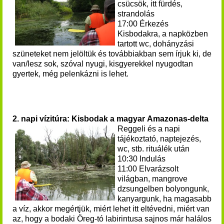
csücsök, itt fürdés,
strandolás
17:00 Érkezés
Kisbodakra, a napközben
tartott wc, dohányzási
szüneteket nem jelöltük és továbbiakban sem írjuk ki, de
van/lesz sok, szóval nyugi, kisgyerekkel nyugodtan
gyertek, még pelenkázni is lehet.
2. napi vízitúra: Kisbodak a magyar Amazonas-delta
Reggeli és a napi
tájékoztató, naptejezés,
wc, stb. rituálék után
10:30 Indulás
11:00 Elvarázsolt
világban, mangrove
dzsungelben bolyongunk,
kanyargunk, ha magasabb
a víz, akkor megértjük, miért lehet itt eltévedni, miért van
az, hogy a bodaki Öreg-tó labirintusa sajnos már halálos