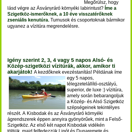
Megőrülsz, hogy
lásd végre az Ásványráró környéki labirintust?
Íme a
Szigetköz-ismerőknek, a 10 éve visszatérőknek
zseniális kenutúra.
Turnusok és csoportoknak bármikor
ugyanez a vízitúra megrendelésre.
Igény szerint 2, 3, 4 vagy 5 napos Alsó- és
Közép-szigetközi vízitúrák, akkor, amikor ti
akarjátok!
A kezdőknek evezéstanítás! Példának íme
egy 5 napos,
lélegzetelállító-osztályú,
superior, de luxe :)
vízitúra,
amely során bebarangoljuk
a Közép- és Alsó Szigetköz
szépségeinek tekintélyes
részét. A Kisbodak és az Ásványráró környéki
ágrendszerek éppen annyira gyönyörűek, mint a Felső-
Szigetköz. Az első két napot Kisbodak vidékén
töltjük, majd felfedezzük Lipót és Dunaremete és