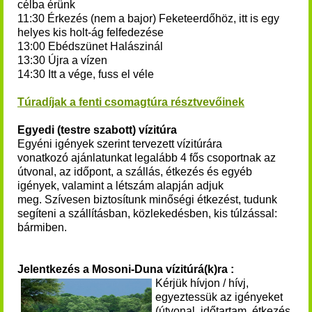
célba érünk
11:30 Érkezés (nem a bajor) Feketeerdőhöz, itt is egy
helyes kis holt-ág felfedezése
13:00 Ebédszünet Halászinál
13:30 Újra a vízen
14:30 Itt a vége, fuss el véle
Túradíjak a fenti csomagtúra résztvevőinek
Egyedi (testre szabott) vízitúra
Egyéni igények szerint tervezett vízitúrára
vonatkozó ajánlatunkat legalább 4 fős csoportnak az
útvonal, az időpont, a szállás, étkezés és egyéb
igények, valamint a létszám alapján adjuk
meg. Szívesen biztosítunk minőségi étkezést, tudunk
segíteni a szállításban, közlekedésben, kis túlzással:
bármiben.
Jelentkezés a Mosoni-Duna vízitúrá(k)ra :
Kérjük hívjon / hívj,
egyeztessük az igényeket
(útvonal, időtartam, étkezés,