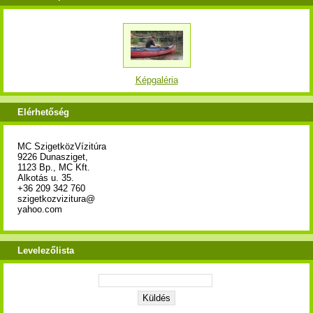
Képgaléria
Elérhetőség
MC SzigetközVízitúra
9226 Dunasziget,
1123 Bp., MC Kft.
Alkotás u. 35.
+36 209 342 760
szigetkozvizitura@
yahoo.com
Levelezőlista