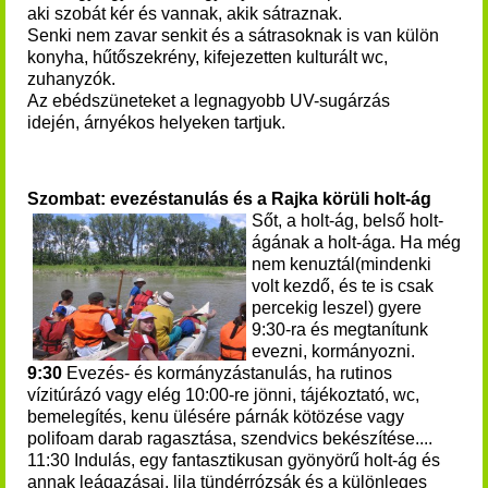
aki szobát kér és vannak, akik sátraznak.
Senki nem zavar senkit és a sátrasoknak is van külön
konyha, hűtőszekrény, kifejezetten kulturált wc,
zuhanyzók.
Az ebédszüneteket a legnagyobb UV-sugárzás
idején, árnyékos helyeken tartjuk.
Szombat: evezéstanulás és a Rajka körüli holt-ág
Sőt, a holt-ág, belső holt-
ágának a holt-ága. Ha még
nem kenuztál(mindenki
volt kezdő, és te is csak
percekig leszel) gyere
9:30-ra és megtanítunk
evezni, kormányozni.
9:30
Evezés- és kormányzástanulás, ha rutinos
vízitúrázó vagy elég 10:00-re jönni, tájékoztató, wc,
bemelegítés, kenu ülésére párnák kötözése vagy
polifoam darab ragasztása, szendvics bekészítése....
11:30 Indulás, egy fantasztikusan gyönyörű holt-ág és
annak leágazásai, lila tündérrózsák és a különleges