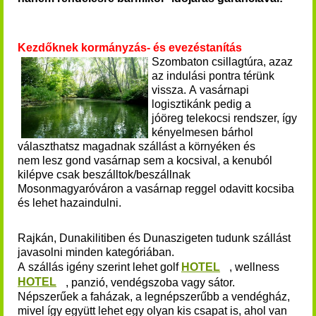
Kezdőknek kormányzás- és evezéstanítás
Szombaton csillagtúra, azaz
az indulási pontra térünk
vissza. A vasárnapi
logisztikánk pedig a
jóöreg telekocsi rendszer, így
kényelmesen bárhol
választhatsz magadnak szállást a környéken és
nem lesz gond vasárnap sem a kocsival, a kenuból
kilépve csak beszálltok/beszállnak
Mosonmagyaróváron a vasárnap reggel odavitt kocsiba
és lehet hazaindulni.
Rajkán, Dunakilitiben és Dunaszigeten tudunk szállást
javasolni minden kategóriában.
A szállás igény szerint lehet golf
HOTEL
, wellness
HOTEL
, panzió, vendégszoba vagy sátor.
Népszerűek a faházak, a legnépszerűbb a vendégház,
mivel így együtt lehet egy olyan kis csapat is, ahol van