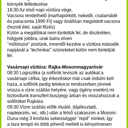
környék felfedezése
16:30 Az első napi vízitúra vége.
Vacsora rendelhető (marhapörkölt, nokedli, csalamádé
és palacsinta 1990 Ft) vagy önállóan megoldott vacsora
(hozott étel, saját főzés)
Külön a megállókat nem tüntettük fel, de diszkréten,
hölgyek jobbra, urak balra elven
"milliószor" pisilünk, innentől kezdve a vízitúra második
napjánál a "technikai" szüneteket külön nem tüntetjük
fel.
Vasárnapi vízitúra: Rajka-Mosonmagyaróvár
08:30 Logisztika (a sofőrök leviszik az autókat a
vasárnapi célba, így érkezéskor már csak indulni kell
haza, a sofőrök pedig telekocsi rendszerben jönnek
vissza a vízre szállás helyére, vagy (igény esetén) mi
biztosítunk transzfert buszjegy árban és visszahozzuk a
sofőröket Rajkára.
09:30 Vízre szállás előtti rituálé, (tájékoztató,
naptejezés, wc, stb.) után a felső szakaszon a Mosoni-
Duna még 3 km/órás sebességgel "repít" minket, így
a laza tempó és több pihenő mellett is kényelmesen