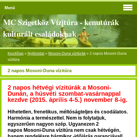
Menü
MC Szigetköz Vízitúra - kenutúrák
kulturált családoknak
Kezdőlap
»
Nyitóoldal
»
Mosoni-Duna vízitúrák
»
2 napos Mosoni-Duna
vízitúra
2 napos Mosoni-Duna vízitúra
2 napos hétvégi vízitúrák a Mosoni-
Dunán, a húsvéti szombat-vasárnappal
kezdve (2015. április 4-5.) november 8-ig.
Hihetetlen, frenetikus, méltóságteljes és csodálatos.
Harmónia a természettel. Nem is folytatjuk,
egyszerűen nagyon szép.
Ugyanezen 2
napos Mosoni-Duna vízitúra nem csak hétvégén,
hanem rendelésre bármikor -időjárás garanciával!