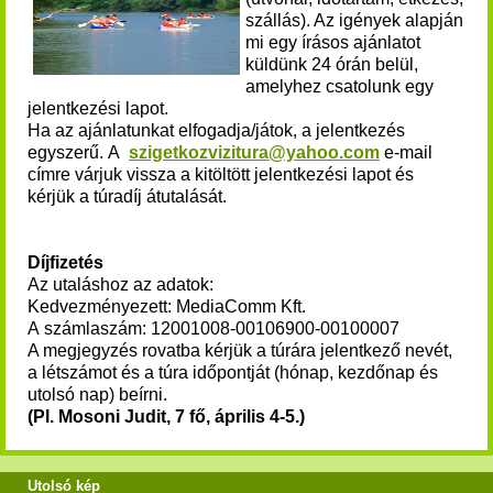
szállás). Az igények alapján
mi egy írásos ajánlatot
küldünk 24 órán belül,
amelyhez csatolunk egy
jelentkezési lapot.
Ha az ajánlatunkat elfogadja/játok, a jelentkezés
egyszerű. A
szigetkozvizitura@yahoo.com
e-mail
címre várjuk vissza a kitöltött jelentkezési lapot és
kérjük a túradíj átutalását.
Díjfizetés
Az utaláshoz az adatok:
Kedvezményezett: MediaComm Kft.
A számlaszám: 12001008-00106900-00100007
A megjegyzés rovatba kérjük a túrára jelentkező nevét,
a létszámot és a túra időpontját (hónap, kezdőnap és
utolsó nap) beírni.
(Pl. Mosoni Judit, 7 fő, április 4-5.)
Utolsó kép