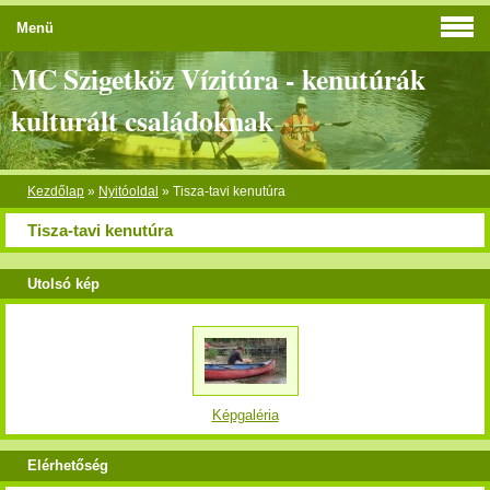
Menü
MC Szigetköz Vízitúra - kenutúrák
kulturált családoknak
Kezdőlap
»
Nyitóoldal
»
Tisza-tavi kenutúra
Tisza-tavi kenutúra
Utolsó kép
Képgaléria
Elérhetőség