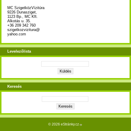
MC SzigetközVízitúra
9226 Dunasziget,
1123 Bp., MC Kft.
Alkotás u. 35.
+36 209 342 760
szigetkozvizitura@
yahoo.com
Levelezőlista
Keresés
© 2026 eStránky.cz