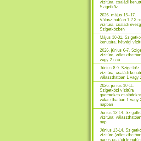
vízitúra, családi kenut
Szigetköz
2026. május 15--17.
Választhatóan 1-2-3-n
vízitúra, családi evez
Szigetközben
Május 30-31. Szigetkö
kenutúra, hétvégi vízit
2026. június 6-7. Szig
vízitúra, választhatóa
vagy 2 nap
Június 8-9. Szigetköz
vízitúra, családi kenut
választhatóan 1 vagy 
2026. június 10-11.
Szigetközi vízitúra
gyermekes családokn
választhatóan 1 vagy 
napban
Június 12-14. Szigetk
vízitúra: választhatóan
nap
Június 13-14. Szigetk
vízitúra (választhatóa
napos családi kenutúr