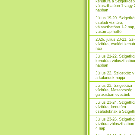
kenutúra a Szigetközb
választhatóan 1 vagy 
napban
Július 19-20. Szigetkö
családi vízitúra,
választhatóan 1-2 nap
vasárnap-hétfő
2026. július 20-21. Sz
vízitúra, családi kenut
nap
Július 21-22. Szigetkö
kenutúra választhatóa
napban
Július 22. Szigetköz ví
a kalandok napja
Július 23. Szigetközi
vízitúra, Meseország
galaxisban evezünk
Július 23-24. Szigetkö
vízitúra, kenutúra
családoknak a Sziget
Július 23-26. Szigetkö
vízitúra választhatóan 
4 nap