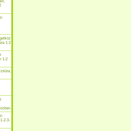
en,
2
zi
,
igetköz
úra 1-2
z
n 1-2
zitúra,
z
közben
zi
1-2-3-