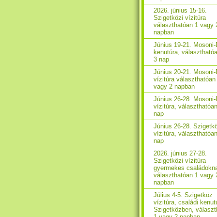
2026. június 15-16.
Szigetközi vízitúra
választhatóan 1 vagy 
napban
Június 19-21. Mosoni
kenutúra, választhatóa
3 nap
Június 20-21. Mosoni
vízitúra választhatóan
vagy 2 napban
Június 26-28. Mosoni
vízitúra, választhatóan
nap
Június 26-28. Szigetk
vízitúra, választhatóan
nap
2026. június 27-28.
Szigetközi vízitúra
gyermekes családokn
választhatóan 1 vagy 
napban
Július 4-5. Szigetköz
vízitúra, családi kenut
Szigetközben, választ
1 vagy 2 napban