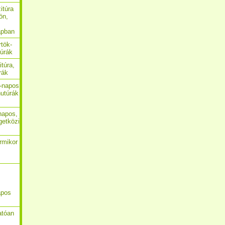
itúra
ön,
apban
rtök-
túrák
itúra,
rák
4-napos
utúrák
-napos,
getközi
ármikor
apos
atóan