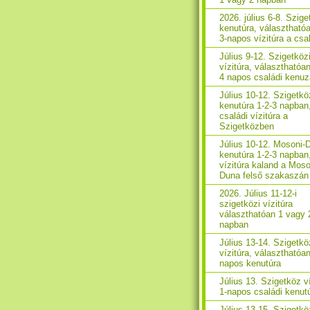
2026. július 6-8. Szig
kenutúra, választhatóa
3-napos vízitúra a cs
Július 9-12. Szigetköz
vízitúra, választhatóan
4 napos családi kenu
Július 10-12. Szigetkö
kenutúra 1-2-3 napban
családi vízitúra a
Szigetközben
Július 10-12. Mosoni-
kenutúra 1-2-3 napban
vízitúra kaland a Moso
Duna felső szakaszán
2026. Július 11-12-i
szigetközi vízitúra
választhatóan 1 vagy 
napban
Július 13-14. Szigetkö
vízitúra, választhatóan
napos kenutúra
Július 13. Szigetköz ví
1-napos családi kenut
Július 13-15. Szigetkö