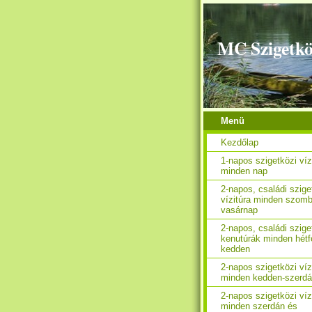
MC Szigetkö
Menü
Kezdőlap
1-napos szigetközi víz
minden nap
2-napos, családi szige
vízitúra minden szomb
vasárnap
2-napos, családi szige
kenutúrák minden hétf
kedden
2-napos szigetközi víz
minden kedden-szerd
2-napos szigetközi víz
minden szerdán és