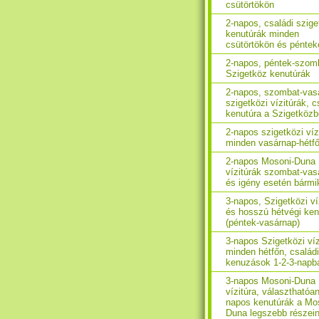
csütörtökön
2-napos, családi szige
kenutúrák minden
csütörtökön és péntek
2-napos, péntek-szom
Szigetköz kenutúrák
2-napos, szombat-vas
szigetközi vízitúrák, c
kenutúra a Szigetköz
2-napos szigetközi víz
minden vasárnap-hétf
2-napos Mosoni-Duna
vízitúrák szombat-vas
és igény esetén bármi
3-napos, Szigetközi ví
és hosszú hétvégi ken
(péntek-vasárnap)
3-napos Szigetközi víz
minden hétfőn, családi
kenuzások 1-2-3-napb
3-napos Mosoni-Duna
vízitúra, választhatóan
napos kenutúrák a Mo
Duna legszebb részei