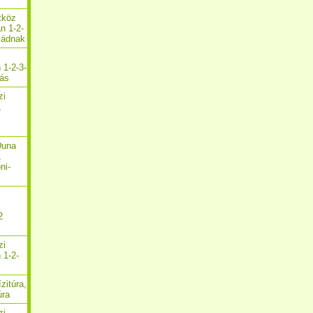
etköz
n 1-2-
aládnak
i
 1-2-3-
zás
zi
,
Duna
,
ni-
2
zi
 1-2-
zitúra,
úra
zi