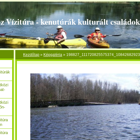
z Vízitúra - kenutúrák kulturált családo
Kezdőlap
»
Képgaléria
»
198827_111720825575374_1084268292
itúrák
tközi
at-
tközi
őn-
itúra
án
itúra