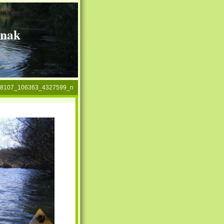
knak
38107_106363_4327599_n