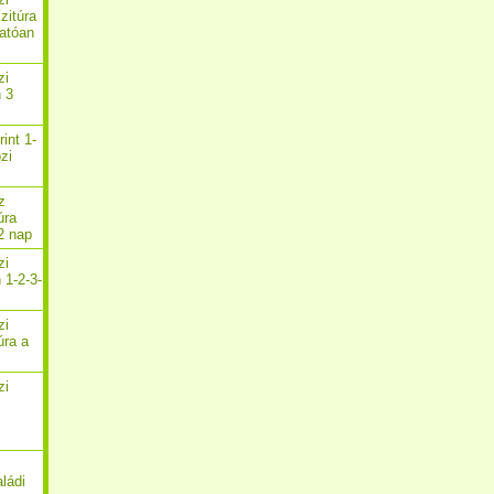
zitúra
atóan
zi
n 3
rint 1-
zi
z
úra
2 nap
zi
 1-2-3-
zi
úra a
zi
aládi