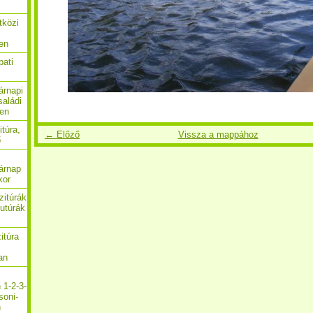
tközi
en
bati
árnapi
saládi
ben
itúra,
← Előző
Vissza a mappához
ő
árnap
kor
zitúrák
utúrák
itúra
an
 1-2-3-
soni-
n