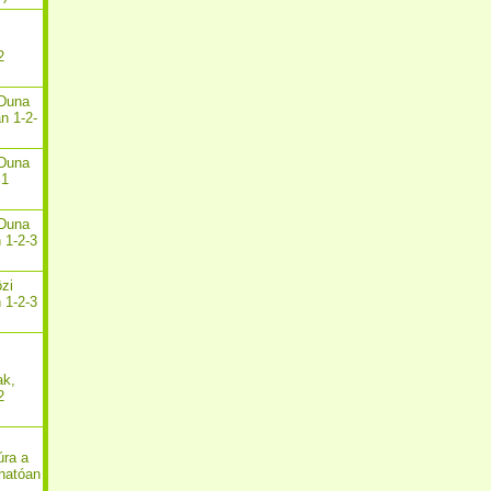
2
-Duna
n 1-2-
-Duna
 1
-Duna
 1-2-3
özi
 1-2-3
ak,
2
úra a
hatóan