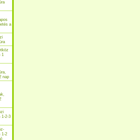
úra
apos
getés a
zi
úra
etköz
n 1
úra,
2 nap
ak,
2
özi
 1-2-3
öz-
n 1-2
a)