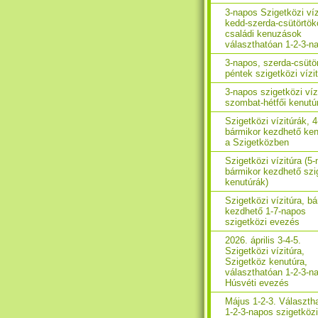
3-napos Szigetközi víz
kedd-szerda-csütörtök
családi kenuzások
választhatóan 1-2-3-n
3-napos, szerda-csütö
péntek szigetközi vízi
3-napos szigetközi víz
szombat-hétfői kenutú
Szigetközi vízitúrák, 
bármikor kezdhető ken
a Szigetközben
Szigetközi vízitúra (5
bármikor kezdhető szi
kenutúrák)
Szigetközi vízitúra, b
kezdhető 1-7-napos
szigetközi evezés
2026. április 3-4-5.
Szigetközi vízitúra,
Szigetköz kenutúra,
választhatóan 1-2-3-n
Húsvéti evezés
Május 1-2-3. Választh
1-2-3-napos szigetközi