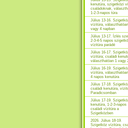
kenutúra, szigetközi ví
családoknak, választh
1-2-3-napos túra
Július 13-16. Szigetkö
vízitúra, választhatóa
vagy 4 napban
Július 13-17. Ízlés sze
2-3-4-5 napos szigetkö
vízitúra parádé
Július 16-17. Szigetkö
vízitúra; családi kenut
választhatóan 1 vagy 
Július 16-19. Szigetkö
vízitúra, választhatóan
4 napos kenutúra
Július 17-18. Szigetkö
családi kenutúra, vízit
Paradicsomban
Július 17-19. Szigetkö
kenutúra, 1-2-3-napos
családi vízitúra a
Szigetközben
2026. Július 18-19.
Szigetköz vízitúra, cs