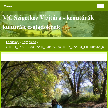
Menü
MC Szigetköz Vízitúra - kenutúrák
kulturált családoknak
Kezdőlap
»
Képgaléria
»
298184_177201879027268_108426829238107_372953_1490884664_n