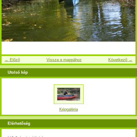
← Előző
Vissza a mappához
Következő →
Utolsó kép
Képgaléria
Elérhetőség