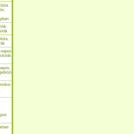
itúra
ön,
apban
rtök-
túrák
itúra,
rák
4-napos
utúrák
-napos,
getközi
ármikor
apos
atóan