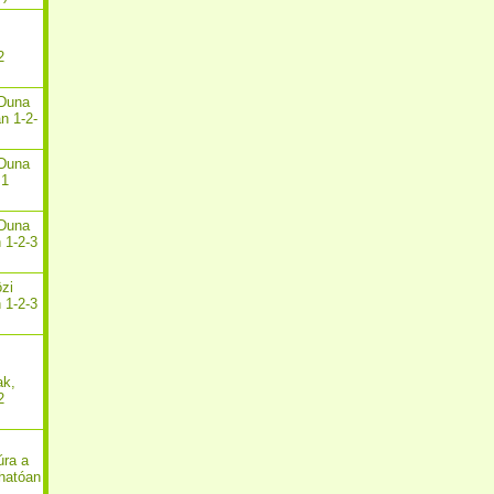
2
-Duna
n 1-2-
-Duna
 1
-Duna
 1-2-3
özi
 1-2-3
ak,
2
úra a
hatóan