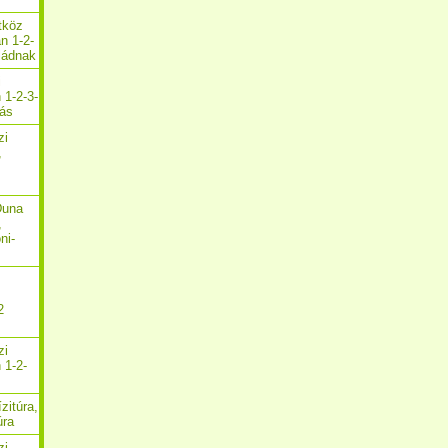
etköz
n 1-2-
aládnak
i
 1-2-3-
zás
zi
,
Duna
,
ni-
2
zi
 1-2-
zitúra,
úra
zi