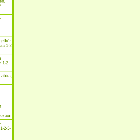
en,
2
zi
,
igetköz
úra 1-2
z
n 1-2
zitúra,
z
közben
zi
1-2-3-