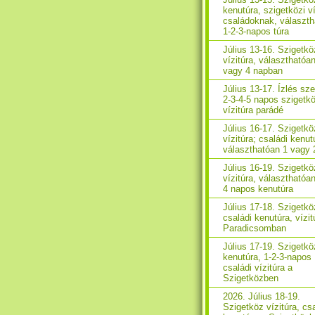
kenutúra, szigetközi ví
családoknak, választh
1-2-3-napos túra
Július 13-16. Szigetkö
vízitúra, választhatóa
vagy 4 napban
Július 13-17. Ízlés sze
2-3-4-5 napos szigetkö
vízitúra parádé
Július 16-17. Szigetkö
vízitúra; családi kenut
választhatóan 1 vagy 
Július 16-19. Szigetkö
vízitúra, választhatóan
4 napos kenutúra
Július 17-18. Szigetkö
családi kenutúra, vízit
Paradicsomban
Július 17-19. Szigetkö
kenutúra, 1-2-3-napos
családi vízitúra a
Szigetközben
2026. Július 18-19.
Szigetköz vízitúra, cs