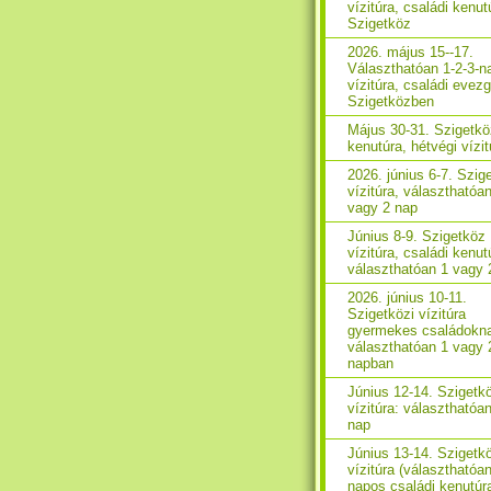
vízitúra, családi kenut
Szigetköz
2026. május 15--17.
Választhatóan 1-2-3-n
vízitúra, családi evez
Szigetközben
Május 30-31. Szigetkö
kenutúra, hétvégi vízit
2026. június 6-7. Szig
vízitúra, választhatóa
vagy 2 nap
Június 8-9. Szigetköz
vízitúra, családi kenut
választhatóan 1 vagy 
2026. június 10-11.
Szigetközi vízitúra
gyermekes családokn
választhatóan 1 vagy 
napban
Június 12-14. Szigetk
vízitúra: választhatóan
nap
Június 13-14. Szigetk
vízitúra (választhatóa
napos családi kenutúr