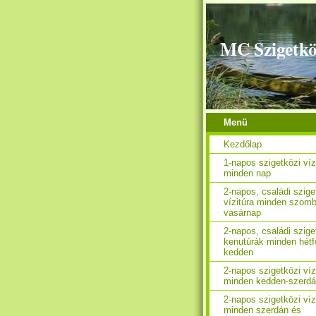
MC Szigetkö
Menü
Kezdőlap
1-napos szigetközi víz
minden nap
2-napos, családi szige
vízitúra minden szomb
vasárnap
2-napos, családi szige
kenutúrák minden hétf
kedden
2-napos szigetközi víz
minden kedden-szerd
2-napos szigetközi víz
minden szerdán és