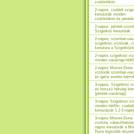
csütörtökön
2-napos, családi szige
kenutúrák minden
csütörtökön és péntek
2-napos, péntek-szom
Szigetköz kenutúrák
2-napos, szombat-vas
szigetközi vízitúrák, c
kenutúra a Szigetköz
2-napos szigetközi víz
minden vasárnap-hétf
2-napos Mosoni-Duna
vízitúrák szombat-vas
és igény esetén bármi
3-napos, Szigetközi ví
és hosszú hétvégi ken
(péntek-vasárnap)
3-napos Szigetközi víz
minden hétfőn, családi
kenuzások 1-2-3-napb
3-napos Mosoni-Duna
vízitúra, választhatóan
napos kenutúrák a Mo
Duna legszebb részei