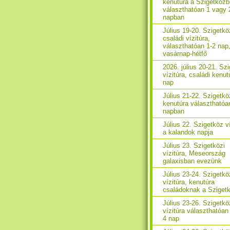
kenutúra a Szigetközb
választhatóan 1 vagy 
napban
Július 19-20. Szigetkö
családi vízitúra,
választhatóan 1-2 nap
vasárnap-hétfő
2026. július 20-21. Sz
vízitúra, családi kenut
nap
Július 21-22. Szigetkö
kenutúra választhatóa
napban
Július 22. Szigetköz ví
a kalandok napja
Július 23. Szigetközi
vízitúra, Meseország
galaxisban evezünk
Július 23-24. Szigetkö
vízitúra, kenutúra
családoknak a Sziget
Július 23-26. Szigetkö
vízitúra választhatóan 
4 nap