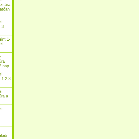
zitúra
atóan
zi
n 3
rint 1-
zi
z
úra
2 nap
zi
 1-2-3-
zi
úra a
zi
aládi