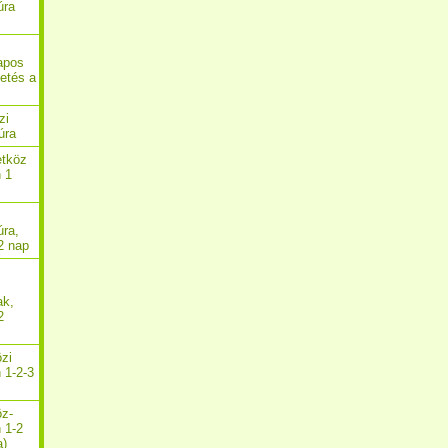
úra
apos
getés a
zi
úra
etköz
n 1
úra,
2 nap
ak,
2
özi
 1-2-3
öz-
n 1-2
a)