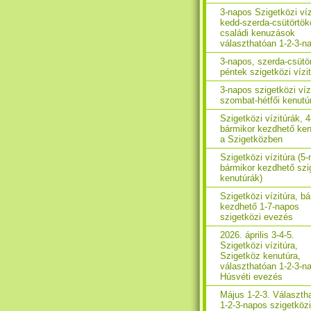
3-napos Szigetközi víz
kedd-szerda-csütörtök
családi kenuzások
választhatóan 1-2-3-n
3-napos, szerda-csütö
péntek szigetközi vízi
3-napos szigetközi víz
szombat-hétfői kenutú
Szigetközi vízitúrák, 
bármikor kezdhető ken
a Szigetközben
Szigetközi vízitúra (5
bármikor kezdhető szi
kenutúrák)
Szigetközi vízitúra, b
kezdhető 1-7-napos
szigetközi evezés
2026. április 3-4-5.
Szigetközi vízitúra,
Szigetköz kenutúra,
választhatóan 1-2-3-n
Húsvéti evezés
Május 1-2-3. Választh
1-2-3-napos szigetközi