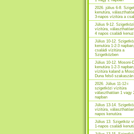
2026. július 6-8. Szig
kenutúra, választhatóa
3-napos vízitúra a cs
Július 9-12. Szigetköz
vízitúra, választhatóan
4 napos családi kenu
Július 10-12. Szigetkö
kenutúra 1-2-3 napban
családi vízitúra a
Szigetközben
Július 10-12. Mosoni-
kenutúra 1-2-3 napban
vízitúra kaland a Moso
Duna felső szakaszán
2026. Július 11-12-i
szigetközi vízitúra
választhatóan 1 vagy 
napban
Július 13-14. Szigetkö
vízitúra, választhatóan
napos kenutúra
Július 13. Szigetköz ví
1-napos családi kenut
Július 13-15. Szigetkö