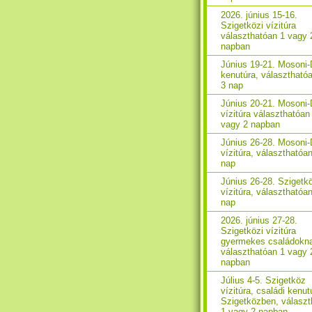
2026. június 15-16.
Szigetközi vízitúra
választhatóan 1 vagy 
napban
Június 19-21. Mosoni
kenutúra, választhatóa
3 nap
Június 20-21. Mosoni
vízitúra választhatóan
vagy 2 napban
Június 26-28. Mosoni
vízitúra, választhatóan
nap
Június 26-28. Szigetk
vízitúra, választhatóan
nap
2026. június 27-28.
Szigetközi vízitúra
gyermekes családokn
választhatóan 1 vagy 
napban
Július 4-5. Szigetköz
vízitúra, családi kenut
Szigetközben, választ
1 vagy 2 napban