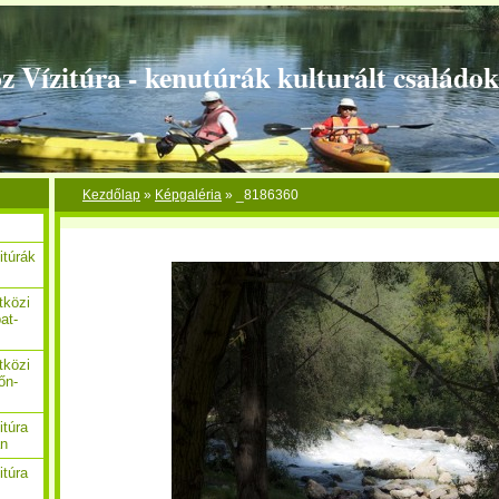
z Vízitúra - kenutúrák kulturált családo
Kezdőlap
»
Képgaléria
»
_8186360
itúrák
tközi
at-
tközi
őn-
itúra
án
itúra