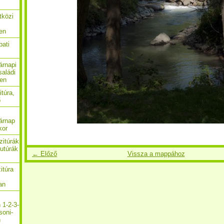
tközi
en
bati
árnapi
saládi
ben
itúra,
ő
árnap
kor
zitúrák
utúrák
← Előző
Vissza a mappához
itúra
an
 1-2-3-
soni-
n