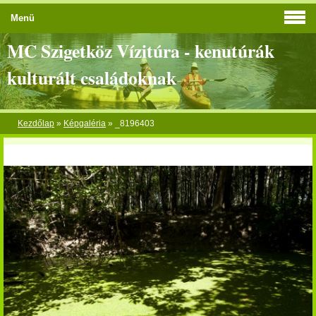
Menü
MC Szigetköz Vízitúra - kenutúrák
kulturált családoknak
Kezdőlap
»
Képgaléria
»
_8196403