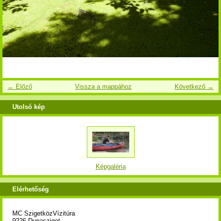
← Előző
Vissza a mappához
Következő →
Utolsó kép
Képgaléria
Elérhetőség
MC SzigetközVízitúra
9226 Dunasziget,