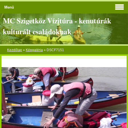
Menü
MC Szigetköz Vízitúra - kenutúrák
kulturált családoknak
Kezdőlap
»
Képgaléria
»
DSCF7151