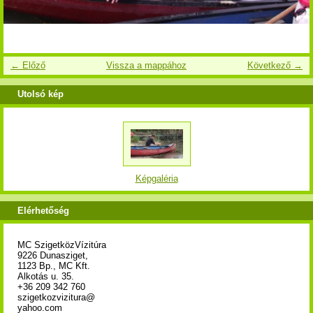
← Előző
Vissza a mappához
Következő →
Utolsó kép
Képgaléria
Elérhetőség
MC SzigetközVízitúra
9226 Dunasziget,
1123 Bp., MC Kft.
Alkotás u. 35.
+36 209 342 760
szigetkozvizitura@
yahoo.com