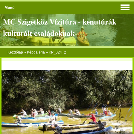
Menü
MC Szigetköz Vízitúra - kenutúrák
kulturált családoknak
Kezdőlap
»
Képgaléria
»
KP_024~2