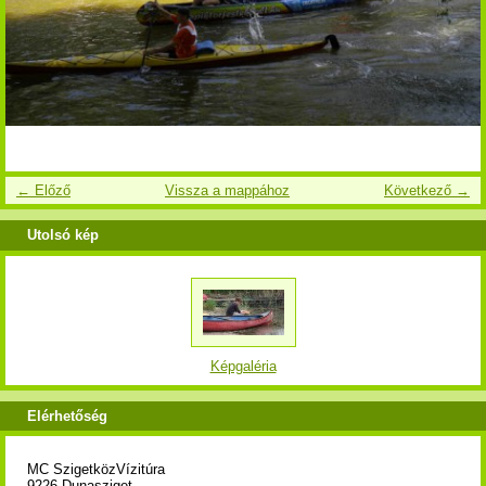
← Előző
Vissza a mappához
Következő →
Utolsó kép
Képgaléria
Elérhetőség
MC SzigetközVízitúra
9226 Dunasziget,