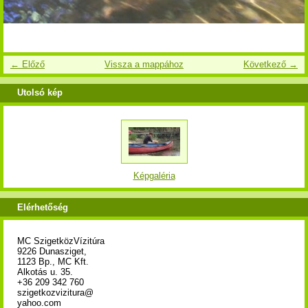
← Előző
Vissza a mappához
Következő →
Utolsó kép
Képgaléria
Elérhetőség
MC SzigetközVízitúra
9226 Dunasziget,
1123 Bp., MC Kft.
Alkotás u. 35.
+36 209 342 760
szigetkozvizitura@
yahoo.com