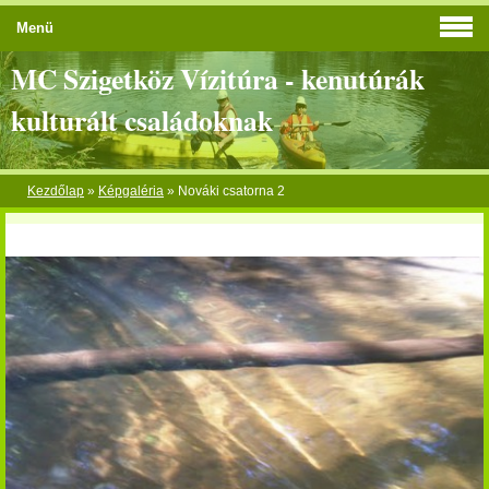
Menü
MC Szigetköz Vízitúra - kenutúrák
kulturált családoknak
Kezdőlap
»
Képgaléria
»
Nováki csatorna 2