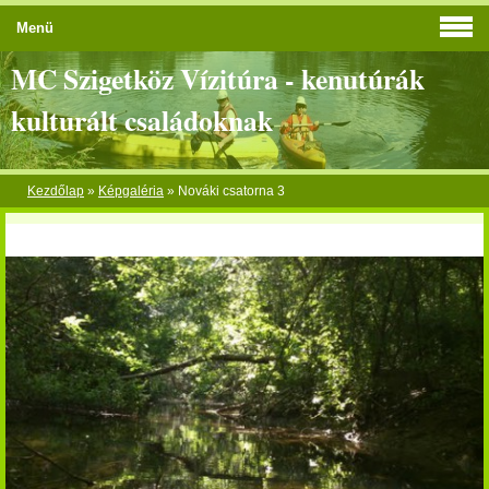
Menü
MC Szigetköz Vízitúra - kenutúrák
kulturált családoknak
Kezdőlap
»
Képgaléria
»
Nováki csatorna 3