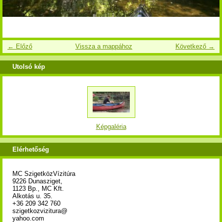
← Előző
Vissza a mappához
Következő →
Utolsó kép
Képgaléria
Elérhetőség
MC SzigetközVízitúra
9226 Dunasziget,
1123 Bp., MC Kft.
Alkotás u. 35.
+36 209 342 760
szigetkozvizitura@
yahoo.com