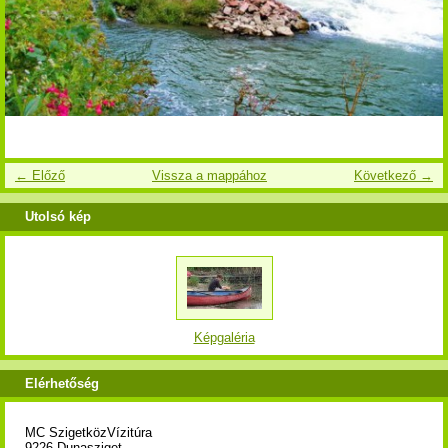
← Előző
Vissza a mappához
Következő →
Utolsó kép
Képgaléria
Elérhetőség
MC SzigetközVízitúra
9226 Dunasziget,