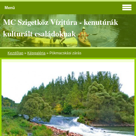
Menü
MC Szigetköz Vízitúra - kenutúrák
kulturált családoknak
Kezdőlap
»
Képgaléria
»
Pókmacskási zárás