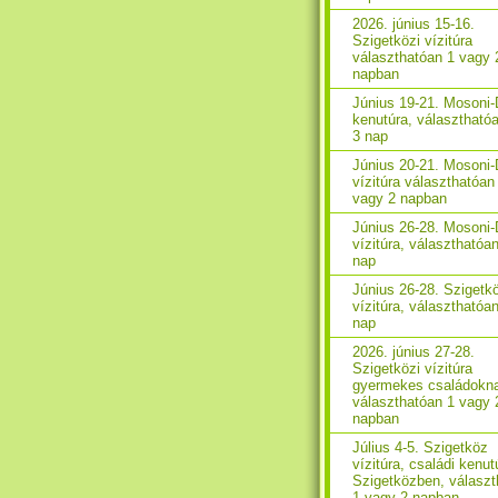
2026. június 15-16.
Szigetközi vízitúra
választhatóan 1 vagy 
napban
Június 19-21. Mosoni
kenutúra, választhatóa
3 nap
Június 20-21. Mosoni
vízitúra választhatóan
vagy 2 napban
Június 26-28. Mosoni
vízitúra, választhatóan
nap
Június 26-28. Szigetk
vízitúra, választhatóan
nap
2026. június 27-28.
Szigetközi vízitúra
gyermekes családokn
választhatóan 1 vagy 
napban
Július 4-5. Szigetköz
vízitúra, családi kenut
Szigetközben, választ
1 vagy 2 napban