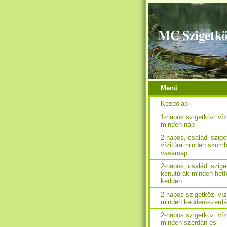
MC Szigetkö
Menü
Kezdőlap
1-napos szigetközi víz
minden nap
2-napos, családi szige
vízitúra minden szomb
vasárnap
2-napos, családi szige
kenutúrák minden hétf
kedden
2-napos szigetközi víz
minden kedden-szerd
2-napos szigetközi víz
minden szerdán és