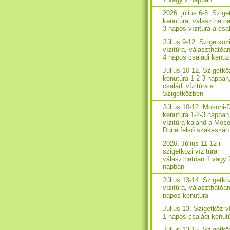
2026. július 6-8. Szig
kenutúra, választhatóa
3-napos vízitúra a cs
Július 9-12. Szigetköz
vízitúra, választhatóan
4 napos családi kenu
Július 10-12. Szigetkö
kenutúra 1-2-3 napban
családi vízitúra a
Szigetközben
Július 10-12. Mosoni-
kenutúra 1-2-3 napban
vízitúra kaland a Moso
Duna felső szakaszán
2026. Július 11-12-i
szigetközi vízitúra
választhatóan 1 vagy 
napban
Július 13-14. Szigetkö
vízitúra, választhatóan
napos kenutúra
Július 13. Szigetköz ví
1-napos családi kenut
Július 13-15. Szigetkö