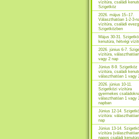
vízitúra, családi kenut
Szigetköz
2026. május 15--17.
Választhatóan 1-2-3-n
vízitúra, családi evez
Szigetközben
Május 30-31. Szigetkö
kenutúra, hétvégi vízit
2026. június 6-7. Szig
vízitúra, választhatóa
vagy 2 nap
Június 8-9. Szigetköz
vízitúra, családi kenut
választhatóan 1 vagy 
2026. június 10-11.
Szigetközi vízitúra
gyermekes családokn
választhatóan 1 vagy 
napban
Június 12-14. Szigetk
vízitúra: választhatóan
nap
Június 13-14. Szigetk
vízitúra (választhatóa
napos családi kenutúr