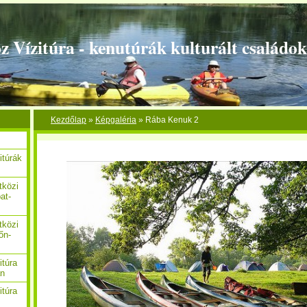
z Vízitúra - kenutúrák kulturált családo
Kezdőlap
»
Képgaléria
»
Rába Kenuk 2
itúrák
tközi
at-
tközi
őn-
itúra
án
itúra