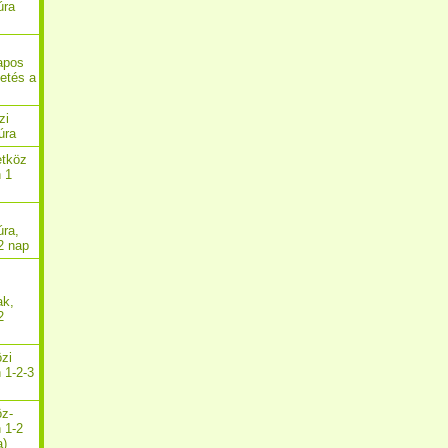
úra
apos
getés a
zi
úra
etköz
n 1
úra,
2 nap
ak,
2
özi
 1-2-3
öz-
n 1-2
a)