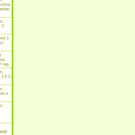
zitúra
atóan
zi
n 3
rint 1-
zi
z
úra
2 nap
zi
 1-2-3-
zi
úra a
zi
aládi