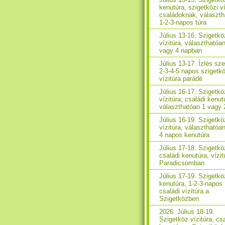
kenutúra, szigetközi ví
családoknak, választh
1-2-3-napos túra
Július 13-16. Szigetkö
vízitúra, választhatóa
vagy 4 napban
Július 13-17. Ízlés sze
2-3-4-5 napos szigetkö
vízitúra parádé
Július 16-17. Szigetkö
vízitúra; családi kenut
választhatóan 1 vagy 
Július 16-19. Szigetkö
vízitúra, választhatóan
4 napos kenutúra
Július 17-18. Szigetkö
családi kenutúra, vízit
Paradicsomban
Július 17-19. Szigetkö
kenutúra, 1-2-3-napos
családi vízitúra a
Szigetközben
2026. Július 18-19.
Szigetköz vízitúra, cs