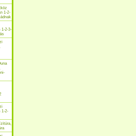
etköz
n 1-2-
aládnak
i
 1-2-3-
zás
zi
,
Duna
,
ni-
2
zi
 1-2-
zitúra,
úra
zi