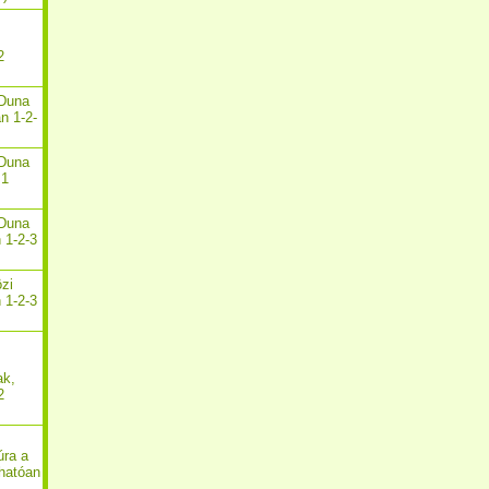
2
-Duna
n 1-2-
-Duna
 1
-Duna
 1-2-3
özi
 1-2-3
ak,
2
úra a
hatóan