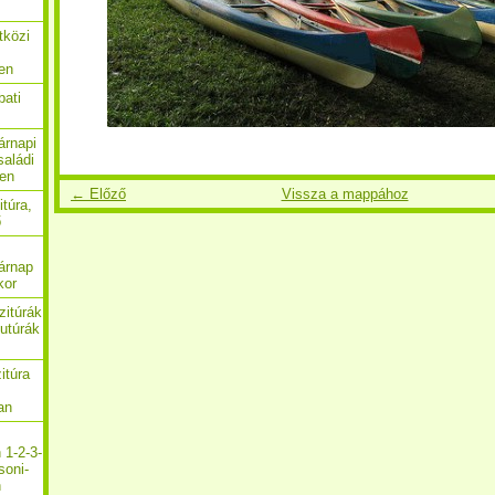
tközi
en
bati
árnapi
saládi
ben
← Előző
Vissza a mappához
itúra,
ő
árnap
kor
zitúrák
utúrák
itúra
an
 1-2-3-
soni-
n