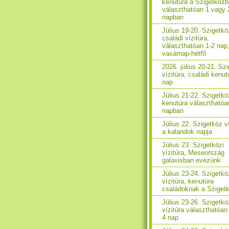
kenutúra a Szigetközb
választhatóan 1 vagy 
napban
Július 19-20. Szigetkö
családi vízitúra,
választhatóan 1-2 nap
vasárnap-hétfő
2026. július 20-21. Sz
vízitúra, családi kenut
nap
Július 21-22. Szigetkö
kenutúra választhatóa
napban
Július 22. Szigetköz ví
a kalandok napja
Július 23. Szigetközi
vízitúra, Meseország
galaxisban evezünk
Július 23-24. Szigetkö
vízitúra, kenutúra
családoknak a Sziget
Július 23-26. Szigetkö
vízitúra választhatóan 
4 nap