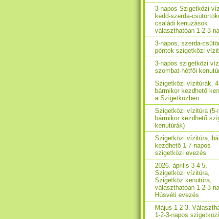
3-napos Szigetközi víz
kedd-szerda-csütörtök
családi kenuzások
választhatóan 1-2-3-n
3-napos, szerda-csütö
péntek szigetközi vízi
3-napos szigetközi víz
szombat-hétfői kenutú
Szigetközi vízitúrák, 
bármikor kezdhető ken
a Szigetközben
Szigetközi vízitúra (5
bármikor kezdhető szi
kenutúrák)
Szigetközi vízitúra, b
kezdhető 1-7-napos
szigetközi evezés
2026. április 3-4-5.
Szigetközi vízitúra,
Szigetköz kenutúra,
választhatóan 1-2-3-n
Húsvéti evezés
Május 1-2-3. Választh
1-2-3-napos szigetközi