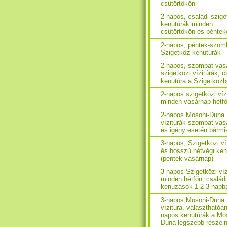
csütörtökön
2-napos, családi szige
kenutúrák minden
csütörtökön és péntek
2-napos, péntek-szom
Szigetköz kenutúrák
2-napos, szombat-vas
szigetközi vízitúrák, c
kenutúra a Szigetköz
2-napos szigetközi víz
minden vasárnap-hétf
2-napos Mosoni-Duna
vízitúrák szombat-vas
és igény esetén bármi
3-napos, Szigetközi ví
és hosszú hétvégi ken
(péntek-vasárnap)
3-napos Szigetközi víz
minden hétfőn, családi
kenuzások 1-2-3-napb
3-napos Mosoni-Duna
vízitúra, választhatóan
napos kenutúrák a Mo
Duna legszebb részei