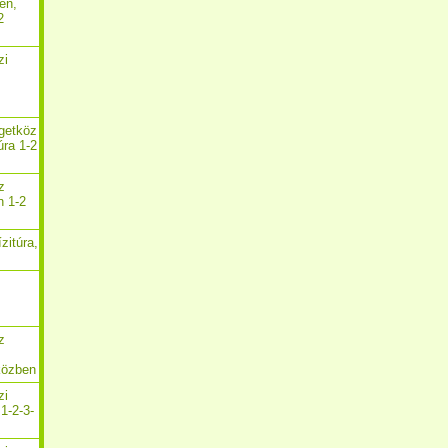
en,
2
zi
,
igetköz
úra 1-2
z
n 1-2
zitúra,
z
közben
zi
1-2-3-