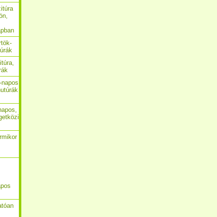
itúra
ön,
apban
rtök-
túrák
itúra,
rák
4-napos
utúrák
-napos,
getközi
ármikor
apos
atóan